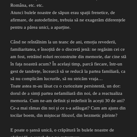
Româna, etc. etc.
Atunci bulele noastre de săpun erau spații frenetice, de
afirmare, de autodefinire, trebuia să ne exagerăm diferențele
pentru a părea unici, a aparține.
Când ne reîntâlnim la un teanc de ani, emoția revederii,
familiaritatea, e însoțită de o discretă jenă: ne regăsim cei ce
am fost, retrăind roluri reconstruite din memorie, dar cine stă
în fața noastră acum? În același timp, parcă fiecare, într-un
gest de tandrețe, încearcă să se reducă la partea familiară, ca
să nu complicăm lucrurile, să nu stricăm vraja…
Toate astea m-au lăsat cu o curiozitate persistentă, un dor:
dorul de a simți partea nefamiliară din noi, de a reactualiza
memoria. Cum ne-am definit și redefinit în acești 30 de ani?
Ce-a mai rămas din noi și ce s-a adăugat? Cum am ajuns din
tocilar boem, din miștocar filozof, din bezmetic părinte?
E poate o șansă unică, o crăpătură în bulele noastre de