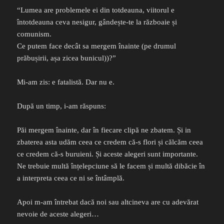
“Lumea are problemele ei din totdeauna, viitorul e
întotdeauna ceva nesigur, gândește-te la războaie și
comunism.
Ce putem face decât sa mergem înainte (pe drumul
prăbușirii, așa zicea bunicul))?”
Mi-am zis: e fatalistă. Dar nu e.
După un timp, i-am răspuns:
Păi mergem înainte, dar în fiecare clipă ne zbatem. Și in
zbaterea asta udăm ceea ce credem că-s flori și călcăm ceea
ce credem că-s buruieni. Și aceste alegeri sunt importante.
Ne trebuie multă înțelepciune să le facem și multă dibăcie în
a interpreta ceea ce ni se întâmplă.
Apoi m-am întrebat dacă noi sau altcineva are cu adevărat
nevoie de aceste alegeri…