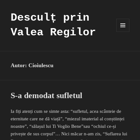
Desculț prin
Valea Regilor
MENIU
ȘI
WIDGET-
URI
Autor:
Cioiulescu
S-a demodat sufletul
Ia fiți atenți cum se simte asta: “sufletul, acea scânteie de
eternitate care ne dă viață”, “miezul imaterial al conștiinței
noastre”, “sălașul lui Ti Voglio Bene”sau “ochiul ce-și
privește de sus corpul”… Nici măcar n-am zis, “Suflarea lui