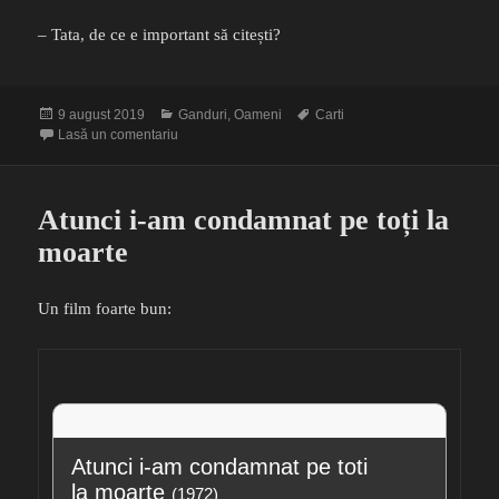
– Tata, de ce e important să citești?
Publicat
Categorii
Etichete
9 august 2019
Ganduri
,
Oameni
Carti
pe
la Liniuțe pe hârtie
Lasă un comentariu
Atunci i-am condamnat pe toți la
moarte
Un film foarte bun:
Atunci i-am condamnat pe toti 
la moarte
(1972)