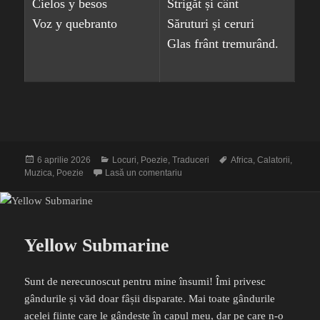
Cielos y besos
Strigăt și cânt
Voz y quebranto
Săruturi și ceruri
Glas frânt tremurând.
Publicat
Categorii
Etichete
6 aprilie 2026
Locuri
,
Poezie
,
Traduceri
Africa
,
Calatorii
,
pe
la Tiempo y silencio
Muzica
,
Poezie
Lasă un comentariu
Yellow Submarine
Sunt de nerecunoscut pentru mine însumi! Îmi privesc
gândurile și văd doar fâșii disparate. Mai toate gândurile
acelei ființe care le gândește în capul meu, dar pe care n-o