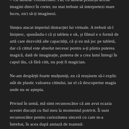
imagini direct în creier, nu mai trebuie să interpretezi mare
lucru, nici să-ți imaginezi.
Simțea atacat imperiul distracției lui virtuale. A trebuit să-l
liniștesc, spunându-i că și tableta e ok, și filmul e o formă de
artă care dezvoltă alte capacități, că și eu mă joc pe tabletă,
dar că cititul este absolut necesar pentru a-ți păstra puterea
magică, dată de imaginație, puterea de a crea lumi întregi în
capul tău, că fără citit, nu poți fi magician.
Ne-am despărțit foarte mulțumiți, eu că reușisem să-i explic
atât de plastic valoarea cititului, iar el că descoperise magia
unde nu se aștepta.
Privind în urmă, mă simt recunoscător că am avut ocazia
acestei discuții cu fiul meu la momentul potrivit. Îi sunt
recunoscător pentru curiozitatea sinceră cu care m-a
întrebat, în acea după amiază de toamnă: