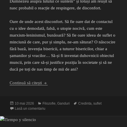
Dumnezeu asupra lutului ce suntem” și totuși am reușit să
nasc probabil o reacție de respingere, de disconfort.
Oare de unde acest disconfort. Să fie oare dat de contactul
cu o idee demodată, falsă, o utopie nocivă, cum este
marxism-leninismul, bunăoară? Să fie oare ideea de suflet o
minciună de care, pur și simplu, ne-am săturat? O născocire
fără bază, invenția bisericii, a tuturor bisericilor, chiar a
șamanilor și vracilor… Să-și fi inventat duhovnicii obiectul
muncii, prin care să-și justifice poziția în societate și să ne
ducă pe toți de nas timp de mii de ani?
S-a demodat sufletul
Continuă să citești
Publicat
Categorii
Etichete
10 mai 2026
Filozofie
,
Ganduri
Credinta
,
suflet
pe
la S-a demodat sufletul
Lasă un comentariu