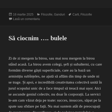
Publicat
Categorii
Etichete
16 martie 2025
Filozofie
,
Ganduri
Carti
,
Filozofie
pe
la Dovada
Lasă un comentariu
Să ciocnim …. bulele
Zi de zi mergem la birou, sau mai nou mergem la birou
stând acasă. La birou avem colegi, șefi și subalterni, cu care
formăm diverse găști superficiale, care au la bază un
armistițiu subînțeles, ne ajută să aflăm din timp de unde ni
se trage. Și apoi, e incredibilă creativitatea colectivă unită în
jurul scopului unic de a face timpul să treacă mai ușor. Aici
se ascunde geniul colectiv, nu doar în corporații. La servici
le-am cam văzut deja pe toate: succes, insucces, săpat pe la
spate sau sfidare pe față. Nu mai suntem atât de preocupați