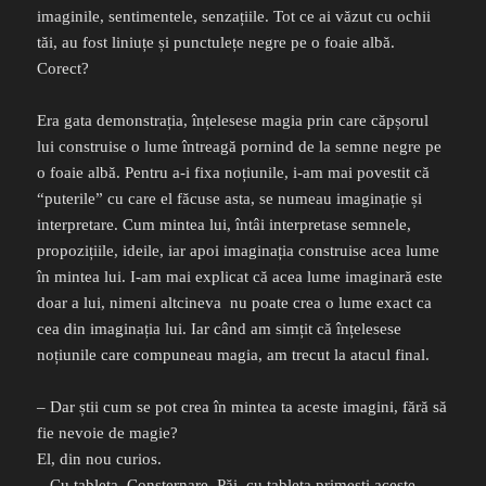
imaginile, sentimentele, senzațiile. Tot ce ai văzut cu ochii
tăi, au fost liniuțe și punctulețe negre pe o foaie albă.
Corect?
Era gata demonstrația, înțelesese magia prin care căpșorul
lui construise o lume întreagă pornind de la semne negre pe
o foaie albă. Pentru a-i fixa noțiunile, i-am mai povestit că
“puterile” cu care el făcuse asta, se numeau imaginație și
interpretare. Cum mintea lui, întâi interpretase semnele,
propozițiile, ideile, iar apoi imaginația construise acea lume
în mintea lui. I-am mai explicat că acea lume imaginară este
doar a lui, nimeni altcineva
nu poate crea o lume exact ca
cea din imaginația lui. Iar când am simțit că înțelesese
noțiunile care compuneau magia, am trecut la atacul final.
– Dar știi cum se pot crea în mintea ta aceste imagini, fără să
fie nevoie de magie?
El, din nou curios.
– Cu tableta. Consternare. Păi, cu tableta primești aceste