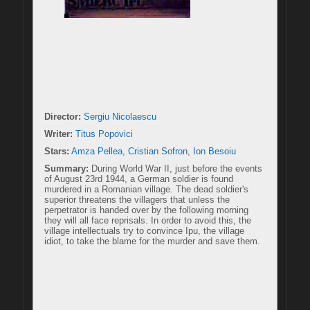
Director:
Sergiu Nicolaescu
Writer:
Titus Popovici
Stars:
Amza Pellea
, 
Cristian Sofron
, 
Ion Besoiu
Summary:
 During World War II, just before the events 
of August 23rd 1944, a German soldier is found 
murdered in a Romanian village. The dead soldier's 
superior threatens the villagers that unless the 
perpetrator is handed over by the following morning 
they will all face reprisals. In order to avoid this, the 
village intellectuals try to convince Ipu, the village 
idiot, to take the blame for the murder and save them.
