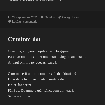
cărămidă, o șansă de a ne cutremura.
Publicat
Categorii
Etichete
22 septembrie 2023
Ganduri
Colegi
,
Liceu
pe
la Să ciocnim …. bulele
Lasă un comentariu
Cuminte dor
O simplă, atingere, copilaș de-îmbrățișare
Ba chiar un făt: căldura unei mâini lângă o altă mână,
Al unui om viu pe-aceeași bancă.
Cum poate fi un dor cuminte atât de chinuitor?
Doar dacă focul s-a predat cumințeniei.
E clar, întinerim,
Până ce, Doamne-ajută, reîncepem din joacă,
Să ne mărturisim.