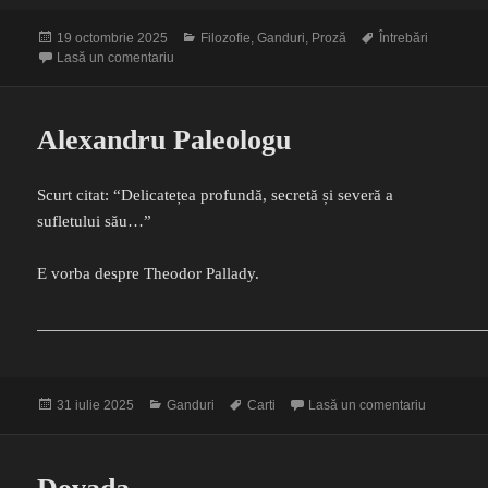
Publicat
Categorii
Etichete
19 octombrie 2025
Filozofie
,
Ganduri
,
Proză
Întrebări
pe
la Yellow Submarine
Lasă un comentariu
Alexandru Paleologu
Scurt citat: “Delicatețea profundă, secretă și severă a
sufletului său…”
E vorba despre Theodor Pallady.
Publicat
Categorii
Etichete
la Alexan
31 iulie 2025
Ganduri
Carti
Lasă un comentariu
pe