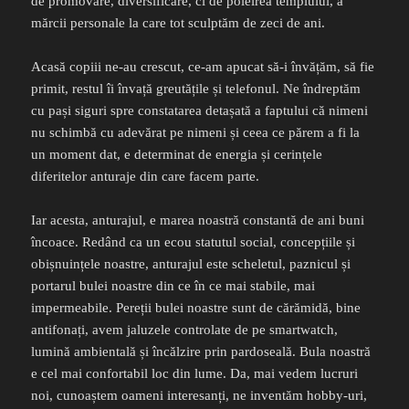
de promovare, diversificare, ci de poleirea templului, a
mărcii personale la care tot sculptăm de zeci de ani.
Acasă copiii ne-au crescut, ce-am apucat să-i învățăm, să fie
primit, restul îi învață greutățile și telefonul. Ne îndreptăm
cu pași siguri spre constatarea detașată a faptului că nimeni
nu schimbă cu adevărat pe nimeni și ceea ce părem a fi la
un moment dat, e determinat de energia și cerințele
diferitelor anturaje din care facem parte.
Iar acesta, anturajul, e marea noastră constantă de ani buni
încoace. Redând ca un ecou statutul social, concepțiile și
obișnuințele noastre, anturajul este scheletul, paznicul și
portarul bulei noastre din ce în ce mai stabile, mai
impermeabile. Pereții bulei noastre sunt de cărămidă, bine
antifonați, avem jaluzele controlate de pe smartwatch,
lumină ambientală și încălzire prin pardoseală. Bula noastră
e cel mai confortabil loc din lume. Da, mai vedem lucruri
noi, cunoaștem oameni interesanți, ne inventăm hobby-uri,