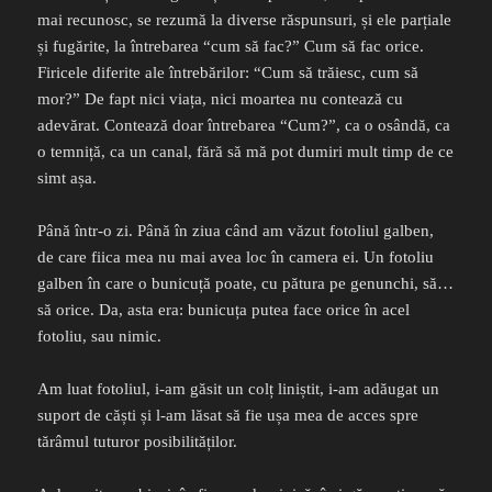
mai recunosc, se rezumă la diverse răspunsuri, și ele parțiale
și fugărite, la întrebarea “cum să fac?” Cum să fac orice.
Firicele diferite ale întrebărilor: “Cum să trăiesc, cum să
mor?” De fapt nici viața, nici moartea nu contează cu
adevărat. Contează doar întrebarea “Cum?”, ca o osândă, ca
o temniță, ca un canal, fără să mă pot dumiri mult timp de ce
simt așa.
Până într-o zi. Până în ziua când am văzut fotoliul galben,
de care fiica mea nu mai avea loc în camera ei. Un fotoliu
galben în care o bunicuță poate, cu pătura pe genunchi, să…
să orice. Da, asta era: bunicuța putea face orice în acel
fotoliu, sau nimic.
Am luat fotoliul, i-am găsit un colț liniștit, i-am adăugat un
suport de căști și l-am lăsat să fie ușa mea de acces spre
tărâmul tuturor posibilităților.