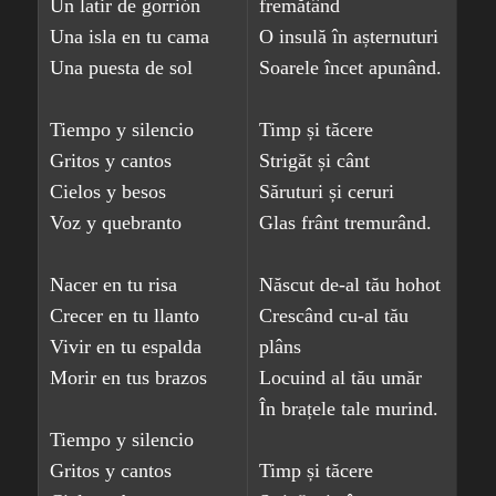
Un latir de gorrión
fremătând
Una isla en tu cama
O insulă în așternuturi
Una puesta de sol
Soarele încet apunând.
Tiempo y silencio
Timp și tăcere
Gritos y cantos
Strigăt și cânt
Cielos y besos
Săruturi și ceruri
Voz y quebranto
Glas frânt tremurând.
Nacer en tu risa
Născut de-al tău hohot
Crecer en tu llanto
Crescând cu-al tău
Vivir en tu espalda
plâns
Morir en tus brazos
Locuind al tău umăr
În brațele tale murind.
Tiempo y silencio
Gritos y cantos
Timp și tăcere