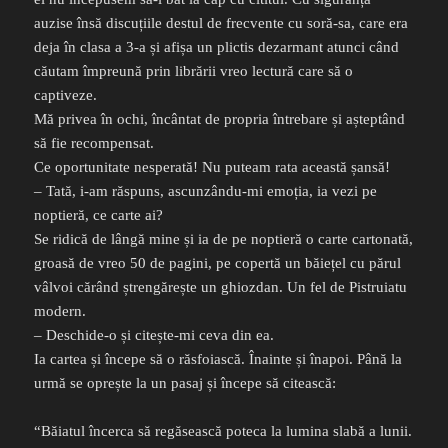
auzise însă discuțiile destul de frecvente cu soră-sa, care era
deja în clasa a 3-a și afișa un plictis dezarmant atunci când
căutam împreună prin librării vreo lectură care să o
captiveze.
Mă privea în ochi, încântat de propria întrebare și așteptând
să fie recompensat.
Ce oportunitate nesperată! Nu puteam rata această șansă!
– Tată, i-am răspuns, ascunzându-mi emoția, ia vezi pe
noptieră, ce carte ai?
Se ridică de lângă mine și ia de pe noptieră o carte cartonată,
groasă de vreo 50 de pagini, pe copertă un băiețel cu părul
vâlvoi cărând ștrengărește un ghiozdan. Un fel de Pistruiatu
modern.
– Deschide-o și citește-mi ceva din ea.
Ia cartea și începe să o răsfoiască. Înainte și înapoi. Până la
urmă se oprește la un pasaj și începe să citească:
“Băiatul încerca să regăsească poteca la lumina slabă a lunii.