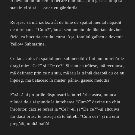
A devenit un obicei: în fiecare duminică, îmi găsesc timp să
stau în el și să … orice cu gândurile.
Reușesc să mă izolez atât de bine de spațiul mental năpădit
de întrebarea “Cum?”, încât sentimentul de libertate devine
fizic, ca bucuria aerului curat. Așa, fotoliul galben a devenit
Yellow Submarine.
Ce fac acolo, în spațiul meu submersibil? Îmi pun întrebările
dragi mie: “Ce?” și “De ce?” Și simt ca trăiesc, mă recunosc,
mă definesc prin ce nu știu, mă iau la trântă dreaptă cu ce nu
înțeleg, mă bălăcesc în mister, până-i găsesc melodia.
Fără să ai propriile răspunsuri la întrebările astea, munca
zilnică de a răspunde la întrebarea “Cum?” devine un chin
înrobitor, căci se referă la “Ce?”-ul și “De ce?”-ul altcuiva.
Iar dacă brusc te trezești să te întrebi “Cum ce?” și nu erai
pregătit, multă baftă!