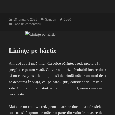
Publicat
Categorii
Etichete
18 ianuarie 2021
Ganduri
2020
pe
la Mersul înainte
Lasă un comentariu
Liniuțe pe hârtie
Am doi copii încă mici. Ca orice părinte, cred, încerc să-i
pregătesc pentru viață. Ce vorbe mari… Probabil încerc doar
să nu ratez șansa de a-i ajuta să deprindă măcar un mod de a
se descurca în viață, cel pe care-l știu, conștient de limitele
sale. Cum eu nu am știut să dau cu pumnul, n-am cum să-i
învăț asta.
Mai este un motiv, cred, pentru care ne dorim ca odraslele
noastre să împrumute măcar o parte din valorile noastre de