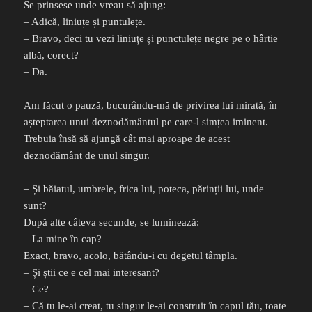
Se prinsese unde vreau să ajung:
– Adică, liniuțe și puntulețe.
– Bravo, deci tu vezi liniuțe și punctulețe negre pe o hârtie
albă, corect?
– Da.
Am făcut o pauză, bucurându-mă de privirea lui mirată, în
așteptarea unui deznodământul pe care-l simțea iminent.
Trebuia însă să ajungă cât mai aproape de acest
deznodământ de unul singur.
– Și băiatul, umbrele, frica lui, poteca, părinții lui, unde
sunt?
După alte câteva secunde, se luminează:
– La mine în cap?
Exact, bravo, acolo, bătându-i cu degetul tâmpla.
– Și știi ce e cel mai interesant?
– Ce?
– Că tu le-ai creat, tu singur le-ai construit în capul tău, toate