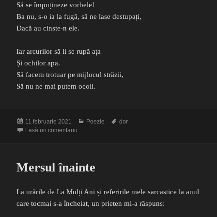
Să se împuțineze vorbele!
Ba nu, s-o ia la fugă, să ne lase destupați,
Dacă au cinste-n ele.
Iar arcurilor să li se rupă ața
Și ochilor apa.
Să facem trotuar pe mijlocul străzii,
Să nu ne mai putem ocoli.
Publicat
Categorii
Etichete
11 februarie 2021
Poezie
dor
pe
la Cuminte dor
Lasă un comentariu
Mersul înainte
La urările de La Mulți Ani și referirile mele sarcastice la anul
care tocmai s-a încheiat, un prieten mi-a răspuns: