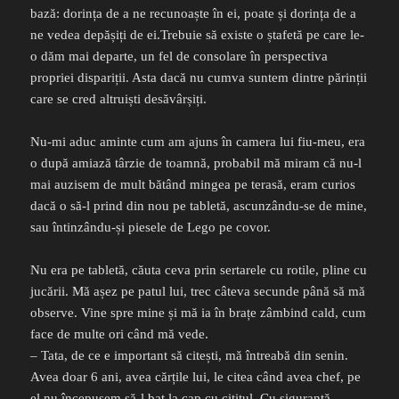
bază: dorința de a ne recunoaște în ei, poate și dorința de a
ne vedea depășiți de ei.Trebuie să existe o ștafetă pe care le-
o dăm mai departe, un fel de consolare în perspectiva
propriei dispariții. Asta dacă nu cumva suntem dintre părinții
care se cred altruiști desăvârșiți.
Nu-mi aduc aminte cum am ajuns în camera lui fiu-meu, era
o după amiază târzie de toamnă, probabil mă miram că nu-l
mai auzisem de mult bătând mingea pe terasă, eram curios
dacă o să-l prind din nou pe tabletă, ascunzându-se de mine,
sau întinzându-și piesele de Lego pe covor.
Nu era pe tabletă, căuta ceva prin sertarele cu rotile, pline cu
jucării. Mă așez pe patul lui, trec câteva secunde până să mă
observe. Vine spre mine și mă ia în brațe zâmbind cald, cum
face de multe ori când mă vede.
– Tata, de ce e important să citești, mă întreabă din senin.
Avea doar 6 ani, avea cărțile lui, le citea când avea chef, pe
el nu începusem să-l bat la cap cu cititul. Cu siguranță