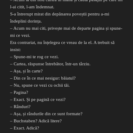
l-ai citit, l-am îndemnat.
S-a întrerupt mirat din depănarea poveștii pentru a-mi
îndeplini dorința.
– Acum nu mai citi, privește mai de departe pagina și spune-
mi ce vezi.
Era contrariat, nu înțelegea ce vreau de la el. A trebuit să
insist:
– Spune-mi te rog ce vezi.
– Cartea, răspunse întrebător, într-un târziu.
– Așa, și în carte?
– Din ce în ce mai nesigur: băiatul?
– Nu, spune ce vezi cu ochii tăi.
– Pagina?
– Exact. Și pe pagină ce vezi?
– Rânduri?
– Așa, și rândurile din ce sunt formate?
– Buchstaben? Adică litere?
– Exact. Adică?