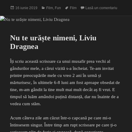
Publicat
Categorii
Etichete
la Atunci
16 iunie 2019
Film
,
Fun
Film
Lasă un comentariu
pe
Nu te urăște nimeni, Liviu
Dragnea
Îți scriu această scrisoare ca unui musafir prea vechi al
gândurilor mele, a cărui vizită s-a încheiat. Te-am invitat
printre preocupările mele cu vreo 2 ani în urmă și
mărturisesc, în ultimele 6-8 luni am fost aproape obsedat de
tine, m-am gândit la tine mult mai mult decât aș fi vrut. E
timpul să luăm amândoi puțină distanță, dar nu înainte de a
vedea cum stăm.
Acum câteva zile am căzut într-o capcană pe care mi-o
întinsesem singur. Între timp am rupt scrisoare pe care ți-o
scrisesem plin de furie și angoasă, după experiența