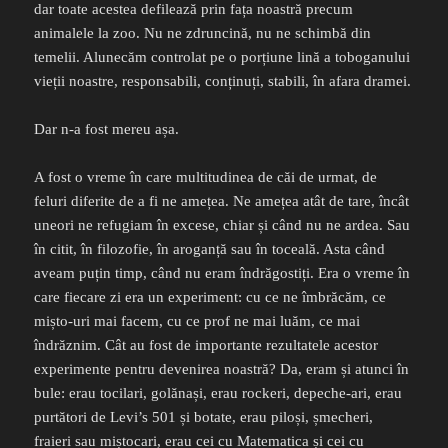
dar toate acestea defilează prin fața noastră precum
animalele la zoo. Nu ne zdruncină, nu ne schimbă din
temelii. Alunecăm controlat pe o porțiune lină a toboganului
vieții noastre, responsabili, conținuți, stabili, în afara dramei.
Dar n-a fost mereu așa.
A fost o vreme în care multitudinea de căi de urmat, de
feluri diferite de a fi ne amețea. Ne amețea atât de tare, încât
uneori ne refugiam în excese, chiar și când nu ne ardea. Sau
în citit, în filozofie, în aroganță sau în toceală. Asta când
aveam puțin timp, când nu eram îndrăgostiți. Era o vreme în
care fiecare zi era un experiment: cu ce ne îmbrăcăm, ce
mișto-uri mai facem, cu ce prof ne mai luăm, ce mai
îndrăznim. Cât au fost de importante rezultatele acestor
experimente pentru devenirea noastră? Da, eram și atunci în
bule: erau tocilari, golănași, erau rockeri, depeche-ari, erau
purtători de Levi’s 501 și botate, erau piloși, șmecheri,
fraieri sau miștocari, erau cei cu Matematica și cei cu