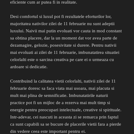
eficiente cum ar putea fi in realitate.
Desi comfortul si luxul pot fi rezultatele eforturilor lor,
majoritatea nativilor zilei de 11 februarie nu sunt adeptii
luxului. Naivii mai putin evoluati vor cauta in mod constant
sa obtina placere, dar la un moment dat vor avea parte de
dezamagire, gelozie, posesivitate si durere. Pentru nativii
mai evoluati ai zilei de 11 februarie, imbunatatirea situatiei
celorlalti este o sarcina creativa pe care ei o urmeaza cu
ardoare si dedicatie.
Contribuind la calitatea vietii celorlalti, nativii zilei de 11
februarie doresc sa faca viata mai usoara, mai placuta si
mult mai plina de semnificatie. Imbunatatirile naturii
practice pot fi un mijloc de a rezerva mai mult timp si
energie pentru preocupari intelectuale, creative si spirituale.
Intr-adevar, cei nascuti in aceasta zi se remarca prin faptul
ca sunt capabili sa se bucure de placerile vietii fara a pierde
din vedere ceea este important pentru ei.