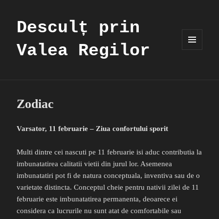
Desculț prin
Valea Regilor
MENIU
ȘI
WIDGET-
URI
Zodiac
Varsator, 11 februarie – Ziua confortului sporit
Multi dintre cei nascuti pe 11 februarie isi aduc contributia la
imbunatatirea calitatii vietii din jurul lor. Asemenea
imbunatatiri pot fi de natura conceptuala, inventiva sau de o
varietate distincta. Conceptul cheie pentru nativii zilei de 11
februarie este imbunatatirea permanenta, deoarece ei
considera ca lucrurile nu sunt atat de comfortabile sau