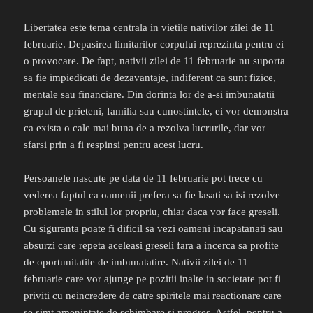
Libertatea este tema centrala in vietile nativilor zilei de 11
februarie. Depasirea limitarilor corpului reprezinta pentru ei
o provocare. De fapt, nativii zilei de 11 februarie nu suporta
sa fie impiedicati de dezavantaje, indiferent ca sunt fizice,
mentale sau financiare. Din dorinta lor de a-si imbunatatii
grupul de prieteni, familia sau cunostintele, ei vor demonstra
ca exista o cale mai buna de a rezolva lucrurile, dar vor
sfarsi prin a fi respinsi pentru acest lucru.
Persoanele nascute pe data de 11 februarie pot trece cu
vederea faptul ca oamenii prefera sa fie lasati sa isi rezolve
problemele in stilul lor propriu, chiar daca vor face greseli.
Cu siguranta poate fi dificil sa vezi oameni incapatanati sau
absurzi care repeta aceleasi greseli fara a incerca sa profite
de oportunitatile de imbunatatire. Nativii zilei de 11
februarie care vor ajunge pe pozitii inalte in societate pot fi
priviti cu neincredere de catre spiritele mai reactionare care
se simt amenintate de schimbare si progres. Astfel, pentru a