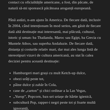
contact cu oficialitățile americane, a fost, din păcate, de
natură să-mi sporească păcătoasa aroganță europeană.
Până astăzi, n-am ajuns în America. De fiecare dată, inclusiv
în 2004, când intenționam în mod serios, am găsit de fiecare
dată altă destinație mai interesantă, mai plăcută, cultural,
istoric și uman: ba Thailanda, Maroc sau Egipt, ba Grecia cu
Muntele Athos, sau superba Andaluzie. De fiecare dată,
distanța și costurile relativ mari, dar mai ales lunga listă de
stereotipuri vizavi de cultura americană, au stat în calea
deciziei pentru această destinație:
Hamburgeri mari grași cu mult Ketch-up dulce,
obezi urâți peste tot,
pâine dulce și zahăr în Cola,
case de „carton” și chici ordinar a la Las Vegas,
„Yurop”, Popcorn, bax-uri uriașe de hârtie igienică,
subcultură Pop, rapper-i negri peste tot și foarte multă
ignoranță,