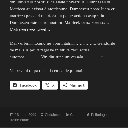
din universul nostru si celelalte universuri. Dumnezeu si
Matricea au existat dintotdeauna. Dumnezeu poate lucra cu
matricea pe cand matricea nu poate actiona asupra lui.
окна ком юа
…
Dumnezeu este coordonatorul Matricei..
Matricea ne-a creat…..
Mai vorbim…..cand ne vom intalni…………….. Gandurile
de mai sus pot fi regasite in multe carti scrise
automat…………Vin din supa universala………….”
Voi reveni dupa discutia cu ea de poimaine.
Facebook
X
Mai mult
Publicat
Autor
Categorii
Etichete
16 iunie 2009
Cioiulescu
Ganduri
Psihologie
,
pe
Reincarnare