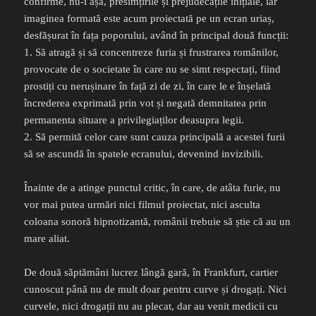
confirme, nu-i așa, presimțirile și prejudecățile inițiale, iar
imaginea formată este acum proiectată pe un ecran uriaș,
desfășurat în fața poporului, având în principal două funcții:
1. Să atragă și să concentreze furia și frustrarea românilor,
provocate de o societate în care nu se simt respectați, fiind
prostiți cu nerușinare în față zi de zi, în care le e înșelată
încrederea exprimată prin vot și negată demnitatea prin
permanenta situare a privilegiaților deasupra legii.
2. Să permită celor care sunt cauza principală a acestei furii
să se ascundă în spatele ecranului, devenind invizibili.
Înainte de a atinge punctul critic, în care, de atâta furie, nu
vor mai putea urmări nici filmul proiectat, nici asculta
coloana sonoră hipnotizantă, românii trebuie să știe că au un
mare aliat.
De două săptămâni lucrez lângă gară, în Frankfurt, cartier
cunoscut până nu de mult doar pentru curve și drogați. Nici
curvele, nici drogații nu au plecat, dar au venit medicii cu