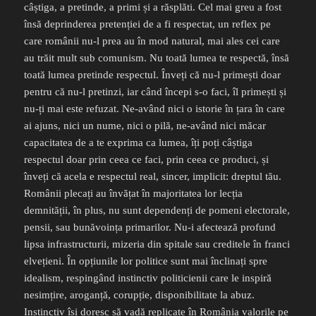
câștiga, a pretinde, a primi și a răsplăti. Cel mai greu a fost
însă deprinderea pretenției de a fi respectat, un reflex pe
care românii nu-l prea au în mod natural, mai ales cei care
au trăit mult sub comunism. Nu toată lumea te respectă, însă
toată lumea pretinde respectul. Înveți că nu-l primești doar
pentru că nu-l pretinzi, iar când începi s-o faci, îl primești și
nu-ți mai este refuzat. Ne-având nici o istorie în țara în care
ai ajuns, nici un nume, nici o pilă, ne-având nici măcar
capacitatea de a te exprima ca lumea, îți poți câștiga
respectul doar prin ceea ce faci, prin ceea ce produci, și
înveți că acela e respectul real, sincer, implicit: dreptul tău.
Românii plecați au învățat în majoritatea lor lecția
demnității, în plus, nu sunt dependenți de pomeni electorale,
pensii, sau bunăvoința primarilor. Nu-i afectează profund
lipsa infrastructurii, mizeria din spitale sau creditele în franci
elvețieni. În opțiunile lor politice sunt mai înclinați spre
idealism, respingând instinctiv politicienii care le inspiră
nesimțire, aroganță, corupție, disponibilitate la abuz.
Instinctiv își doresc să vadă replicate în România valorile pe