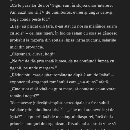
„Ce le pasă lor de noi? Sigur sunt în slujba unor interese.
Am auzit noi la TV de unul Soroș, evreu și ungur care-și
bagă coada peste tot.”
„Lași, au plecat din țară, n-au stat cu noi să mănânce salam
cu soia” – cei mai tineri, în loc de salam cu soia se gândesc
probabil la mizeria din spitale, lipsa infrastructurii, salariile
mici din provincie.
„Căpșunari, curve, hoți!”
„Ne fac de râs prin toată lumea, de ne confundă lumea cu
țiganii, pe unde mergem.”
„Răducioiu, care a uitat românește după 2 ani de Italia” –
exponentul aroganței românului care „s-a ajuns” afară.
„Cine sunt ei să vină cu gura mare, să conteste ce-au votat
românii noștri?”
Toate aceste judecăți simplist-stereotipale au fost subtil
validate prin atitudinea iritată – „cine mai are nevoie și de
ăștia?” – a puterii față de meeting-ul diasporei, încă de la
primele anunțuri de organizare. Rezultatul acestuia vine să