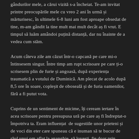
gândurilor mele, a cărui vizită s-a încheiat. Te-am invitat
printre preocupările mele cu vreo 2 ani în urmă și
mărturisesc, în ultimele 6-8 luni am fost aproape obsedat de
tine, m-am gândit la tine mult mai mult decât aș fi vrut. E
timpul să luăm amândoi puțină distanță, dar nu înainte de a
vedea cum stăm.
Acum câteva zile am căzut într-o capcană pe care mi-o
întinsesem singur. Între timp am rupt scrisoare pe care ți-o
scrisesem plin de furie și angoasă, după experiența
traumatică a votului de Duminică. Am plecat de acolo după
8,5 ore în soare, copleșit de oboseală și de furia oamenilor,
fără a fi putut vota.
Cuprins de un sentiment de micime, îți ceream iertare în
acea scrisoare pentru presupusa ură pe care aș fi îndreptat-o
împotriva ta. Eram influențat
de sugestiile unor prieteni și
de voci din eter care spuneau că e inuman să te bucur de
răul unui om aflat la ananghie, să lovești, fie doar prin