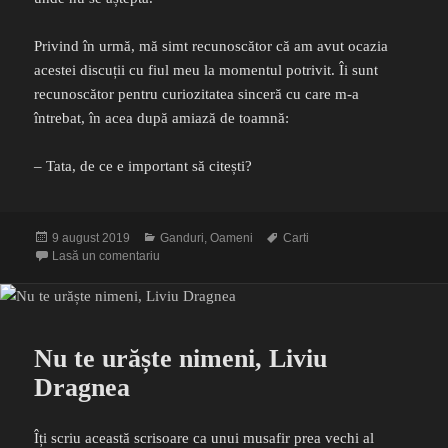
Privind în urmă, mă simt recunoscător că am avut ocazia
acestei discuții cu fiul meu la momentul potrivit. Îi sunt
recunoscător pentru curiozitatea sinceră cu care m-a
întrebat, în acea după amiază de toamnă:
– Tata, de ce e important să citești?
Publicat
Categorii
Etichete
9 august 2019
Ganduri
,
Oameni
Carti
pe
la Liniuțe pe hârtie
Lasă un comentariu
Nu te urăște nimeni, Liviu
Dragnea
Îți scriu această scrisoare ca unui musafir prea vechi al