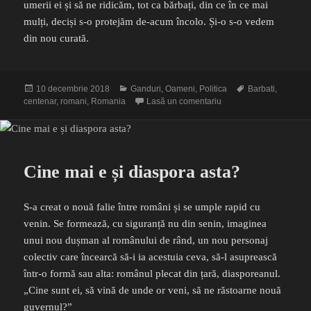
umerii ei și să ne ridicăm, tot ca bărbați, din ce în ce mai
mulți, deciși s-o protejăm de-acum încolo. Și-o s-o vedem
din nou curată.
Publicat
Categorii
Etichete
10 decembrie 2018
Ganduri
,
Oameni
,
Politica
Barbati
,
pe
la Ia-mă de braț, Român
centenar
,
romani
,
Romania
Lasă un comentariu
Cine mai e și diaspora asta?
S-a creat o nouă falie între români și se umple rapid cu
venin. Se formează, cu siguranță nu din senin, imaginea
unui nou dușman al românului de rând, un nou personaj
colectiv care încearcă să-i ia acestuia ceva, să-l asuprească
într-o formă sau alta: românul plecat din țară, diasporeanul.
„Cine sunt ei, să vină de unde or veni, să ne răstoarne nouă
guvernul?”