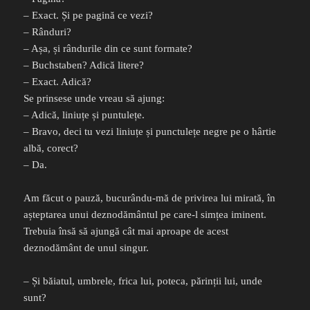
– Exact. Și pe pagină ce vezi?
– Rânduri?
– Așa, și rândurile din ce sunt formate?
– Buchstaben? Adică litere?
– Exact. Adică?
Se prinsese unde vreau să ajung:
– Adică, liniuțe și puntulețe.
– Bravo, deci tu vezi liniuțe și punctulețe negre pe o hârtie
albă, corect?
– Da.
Am făcut o pauză, bucurându-mă de privirea lui mirată, în
așteptarea unui deznodământul pe care-l simțea iminent.
Trebuia însă să ajungă cât mai aproape de acest
deznodământ de unul singur.
– Și băiatul, umbrele, frica lui, poteca, părinții lui, unde
sunt?