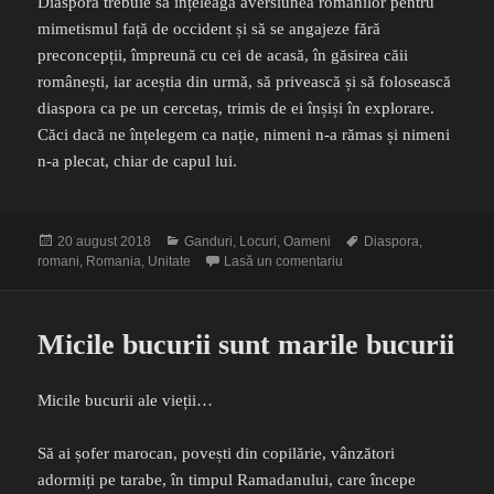
Diaspora trebuie să înțeleagă aversiunea românilor pentru
mimetismul față de occident și să se angajeze fără
preconcepții, împreună cu cei de acasă, în găsirea căii
românești, iar aceștia din urmă, să privească și să folosească
diaspora ca pe un cercetaș, trimis de ei înșiși în explorare.
Căci dacă ne înțelegem ca nație, nimeni n-a rămas și nimeni
n-a plecat, chiar de capul lui.
Publicat
Categorii
Etichete
20 august 2018
Ganduri
,
Locuri
,
Oameni
Diaspora
,
pe
la Cine mai e și diaspora
romani
,
Romania
,
Unitate
Lasă un comentariu
Micile bucurii sunt marile bucurii
Micile bucurii ale vieții…
Să ai șofer marocan, povești din copilărie, vânzători
adormiți pe tarabe, în timpul Ramadanului, care începe