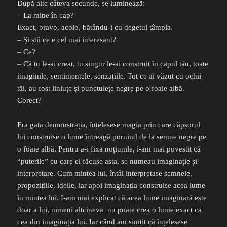
După alte câteva secunde, se luminează:
– La mine în cap?
Exact, bravo, acolo, bătându-i cu degetul tâmpla.
– Și știi ce e cel mai interesant?
– Ce?
– Că tu le-ai creat, tu singur le-ai construit în capul tău, toate
imaginile, sentimentele, senzațiile. Tot ce ai văzut cu ochii
tăi, au fost liniuțe și punctulețe negre pe o foaie albă.
Corect?
Era gata demonstrația, înțelesese magia prin care căpșorul
lui construise o lume întreagă pornind de la semne negre pe
o foaie albă. Pentru a-i fixa noțiunile, i-am mai povestit că
“puterile” cu care el făcuse asta, se numeau imaginație și
interpretare. Cum mintea lui, întâi interpretase semnele,
propozițiile, ideile, iar apoi imaginația construise acea lume
în mintea lui. I-am mai explicat că acea lume imaginară este
doar a lui, nimeni altcineva
nu poate crea o lume exact ca
cea din imaginația lui. Iar când am simțit că înțelesese