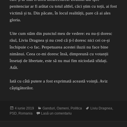
penitenciar ar fi arătat cu totul altfel, căci știm cu toții, ai fost
victimă și tu. Din păcate, în locul realității, pare că ai ales
gloria.
Uite cum stăm din punctul meu de vedere: eu nu-ți doresc
răul, Liviu Dragnea și nu cred că ți-l doresc nici cei ce-și
închipuie c-o fac. Perpetuarea acestei iluzii nu face bine
nimănui. Ceea ce-mi doresc însă, dimpreună cu votanții
însetați de libertate, este să nu mai fim niciodată sfidați.
Atât.
Iată cu câtă putere a fost exprimată această voință. Aviz
câștigătorilor.
Publicat
Categorii
Etichete
4 iunie 2019
Ganduri
,
Oameni
,
Politica
Liviu Dragnea
,
pe
la Nu te urăște nimeni, Liviu Dragn
PSD
,
Romania
Lasă un comentariu