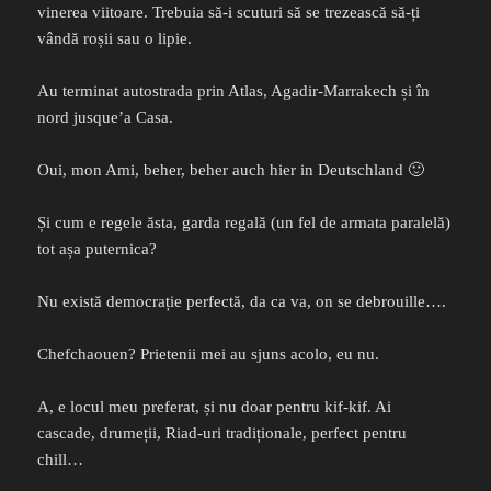
vinerea viitoare. Trebuia să-i scuturi să se trezească să-ți
vândă roșii sau o lipie.
Au terminat autostrada prin Atlas, Agadir-Marrakech și în
nord jusque’a Casa.
Oui, mon Ami, beher, beher auch hier in Deutschland 🙂
Și cum e regele ăsta, garda regală (un fel de armata paralelă)
tot așa puternica?
Nu există democrație perfectă, da ca va, on se debrouille….
Chefchaouen? Prietenii mei au sjuns acolo, eu nu.
A, e locul meu preferat, și nu doar pentru kif-kif. Ai
cascade, drumeții, Riad-uri tradiționale, perfect pentru
chill…