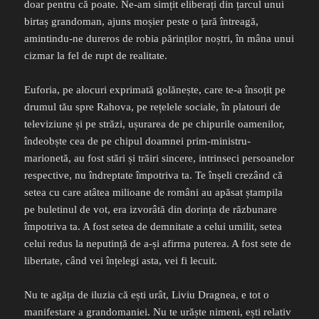
doar pentru că poate. Ne-am simțit eliberați din țarcul unui
birtaș grandoman, ajuns moșier peste o țară întreagă,
amintindu-ne dureros de robia părinților noștri, în mâna unui
cizmar la fel de rupt de realitate.
Euforia, pe alocuri exprimată golănește, care te-a însoțit pe
drumul tău spre Rahova, pe rețelele sociale, în platouri de
televiziune și pe străzi, ușurarea de pe chipurile oamenilor,
îndeobște cea de pe chipul doamnei prim-ministru-
marionetă, au fost stări și trăiri sincere, intrinseci persoanelor
respective, nu îndreptate împotriva ta. Te înșeli crezând că
setea cu care atâtea milioane de români au apăsat ștampila
pe buletinul de vot, era izvorâtă din dorința de răzbunare
împotriva ta. A fost setea de demnitate a celui umilit, setea
celui redus la neputință de a-și afirma puterea. A fost sete de
libertate, când vei înțelegi asta, vei fi lecuit.
Nu te agăța de iluzia că ești urât, Liviu Dragnea, e tot o
manifestare a grandomaniei. Nu te urăște nimeni, ești relativ