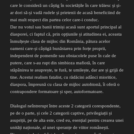
care le consideră un câștig în societățile în care trăiesc și și-
ar dori să-și vadă rudele și prietenii de acasă beneficiind de
mai mult respect din partea celor care-i conduc.
Dar nu votul sau banii trimiși acasă sunt aportul principal al
diasporei, ci faptul că, prin opțiunile și atitudinea ei, aceasta
înmulțește clasa de mijloc din România, pătura acelor
oameni care-și câștigă bunăstarea prin forțe proprii,
independent de pomenile sau obstacolele puse în cale de
putere, care s-au rupt din simbioza mafiotă, în care
stăpânirea te asuprește, te fură, te umilește, dar are și grijă de
tine. Acestui realism fatalist, cu rădăcini adânci mioritice,
diaspora, împreună cu clasa de mijloc autohtonă, îi oferă o
contrapondere formatoare și sper, autoformatoare.
Dialogul neîntrerupt între aceste 2 categorii corespondente,
pe de o parte, și cele 2 categorii captive, privilegiații și
asupriții, pe de alta este, cred eu, esențial pentru crearea unei
unități naționale, al unei speranțe de viitor românești.