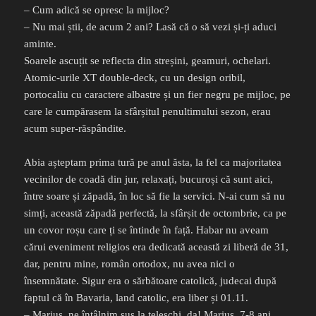
– Cum adică se opresc la mijloc?
– Nu mai știi, de acum 2 ani? Lasă că o să vezi și-ți aduci
aminte.
Soarele ascuțit se reflecta din streșini, geamuri, ochelari.
Atomic-urile XT double-deck, cu un design oribil,
portocaliu cu caractere albastre și un fier negru pe mijloc, pe
care le cumpărasem la sfârșitul penultimului sezon, erau
acum super-răspândite.
Abia așteptam prima tură pe anul ăsta, la fel ca majoritatea
vecinilor de coadă din jur, relaxați, bucuroși că sunt aici,
între soare și zăpadă, în loc să fie la servici. N-ai cum să nu
simți, această zăpadă perfectă, la sfârșit de octombrie, ca pe
un covor roșu care ți se întinde în față. Habar nu aveam
cărui eveniment religios era dedicată această zi liberă de 31,
dar, pentru mine, român ortodox, nu avea nici o
însemnătate. Sigur era o sărbătoare catolică, judecai după
faptul că în Bavaria, land catolic, era liber și 01.11.
– Marius, ne întâlnim sus la teleschi, da! Marius, 7-8 ani,