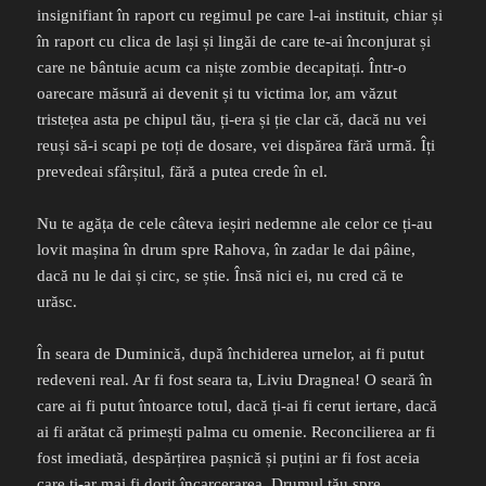
insignifiant în raport cu regimul pe care l-ai instituit, chiar și
în raport cu clica de lași și lingăi de care te-ai înconjurat și
care ne bântuie acum ca niște zombie decapitați. Într-o
oarecare măsură ai devenit și tu victima lor, am văzut
tristețea asta pe chipul tău, ți-era și ție clar că, dacă nu vei
reuși să-i scapi pe toți de dosare, vei dispărea fără urmă. Îți
prevedeai sfârșitul, fără a putea crede în el.
Nu te agăța de cele câteva ieșiri nedemne ale celor ce ți-au
lovit mașina în drum spre Rahova, în zadar le dai pâine,
dacă nu le dai și circ, se știe. Însă nici ei, nu cred că te
urăsc.
În seara de Duminică, după închiderea urnelor, ai fi putut
redeveni real. Ar fi fost seara ta, Liviu Dragnea! O seară în
care ai fi putut întoarce totul, dacă ți-ai fi cerut iertare, dacă
ai fi arătat că primești palma cu omenie. Reconcilierea ar fi
fost imediată, despărțirea pașnică și puțini ar fi fost aceia
care ți-ar mai fi dorit încarcerarea. Drumul tău spre