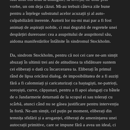
vorbe, un om deja căzut. Mi-au trebuit câteva zile bune
pentru a înțelege substratul acelor acuzații și al auto-
culpabilizării inerente. Autorii lor nu-mi mai par a fi fost
animați de aspirații nobile, ci mai degrabă de regretele unei
despărțiri dureroase: cea a asupritului de asupritorul său,
aidoma manifestărilor întâlnite în sindromul Stockholm.
Da, sindrom Stockholm, pentru că noi cei care ne-am simțit
abuzați în ultimii trei ani de atitudinea ta sfidătoare suntem
cei eliberați o dată cu încarcerarea ta. Eliberați în primul
rând de lipsa oricărui dialog, de imposibilitatea de a fi auziți
fără a fi calomniați și caricaturizați ca haștagiști, ne-patrioți,
soroșiști, curve, căpșunari, pentru a fi apoi alungați cu bâtele
de o Jandarmerie deturnată de la scopul ei sau tolerați cu
scârbă, atunci când nu se găsea justificare pentru intervenția
în fortă. Ne-am simțit, cel puțin pe moment, eliberați din
temnița sfidării și a aroganței, eliberați de amenințarea unei
autocrații primitive, care se impune fără a avea un ideal, ci