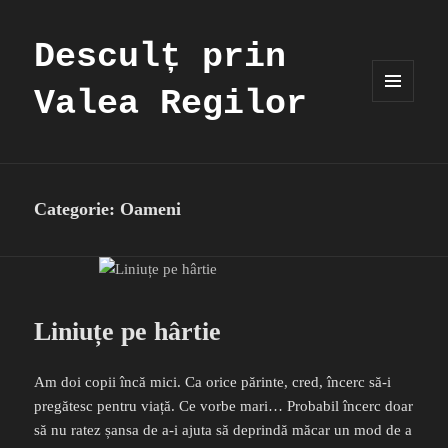
Desculț prin
Valea Regilor
MENIU
ȘI
WIDGET-
URI
Categorie:
Oameni
Liniuțe pe hârtie
Am doi copii încă mici. Ca orice părinte, cred, încerc să-i
pregătesc pentru viață. Ce vorbe mari… Probabil încerc doar
să nu ratez șansa de a-i ajuta să deprindă măcar un mod de a