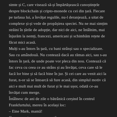
simte și C, care visează să-și împărtășească cunoștințele
despre blockchain și cripto-monede cu cei din țară. Fiecare
pe tarlaua lui, a învățat regulile, nu-l deranjează, a uitat de
complexe și-și vede de propășirea speciei. Nu ne mai simțim
străini în țările de adopție, dar nici de aici, ne întâlnim, mai
înjurăm la nemți, francezi, americani și schimbăm rețete de
făcut mici acasă.
Mulți s-au întors în țară, cu bani strânși sau o specializare.
Sau cu amândouă. Nu contează dacă au rămas aici, sau s-au
întors în țară, de unde poate vor pleca din nou. Contează că
fac ceva cu ceea ce au strâns și au învățat, ceva care să le
facă lor bine și să facă bine în jur. Și cei care au venit aici la
furat, n-or să se întoarcă să fure acasă, din simplul motiv că
aici e mult mai mult de furat și le mai ușor, odată ce-au
învățat cum merge.
Întâlnesc de ani de zile o bătrânică cerșind în centrul
Frankfurtului, mereu în același loc:
– Eine Mark, mamă!