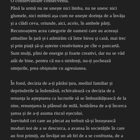
O conservatoare consecventă.
Până la urmă nu ne unește nici limba, nu ne unesc nici
glumele, nici mititeii așa cum ne unește dorința de a învăța
și a clădi ceva, oriunde, aici, acolo, în ambele părți.
Recunoaștem acea categorie de oameni care au aceeași
atitudine în țară și-i admirăm că între birou și casă, mai trec
și prin piață șă-și așterne creativitatea pe cîte o pancartă.
Sunt mulți, plini de energie și foarte creativi, dar nu se văd
atât de bine, pentru că nu-s stridenți, nu-ți șochează
simțurile, prea obișnuite cu agresiunea.
În fond, decizia de a-ți părăsi țara, mediul familiar și
deprinderile la îndemână, echivalează cu decizia de a
renunța la așteptarea ca lucrurile să se îmbunătățească de la
sine, renunțarea la plânsul de milă, hotărârea de a-ți încerca
șansa și de a-ți asuma riscul eșecului.
Inevitabil cei care au plecat au trebuit să-și însușească
moduri noi de a se descurca, a avansa în societățile în care
au fost primiți, au învățat un alt fel de a se confrunta, de a