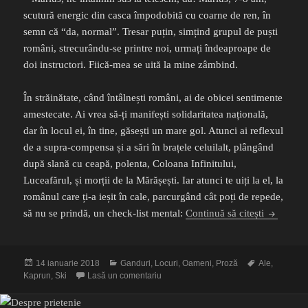
scutură energic din casca împodobită cu coarne de ren, în
semn că “da, normal”. Tresar puțin, simțind grupul de puști
români, strecurându-se printre noi, urmați îndeaproape de
doi instructori. Fiică-mea se uită la mine zâmbind.
În străinătate, când întâlnești români, ai de obicei sentimente
amestecate. Ai vrea să-ți manifești solidaritatea națională,
dar în locul ei, în tine, găsești un mare gol. Atunci ai reflexul
de a supra-compensa și a sări în brațele celuilalt, plângând
după slană cu ceapă, polenta, Coloana Infinitului,
Luceafărul, și morții de la Mărășești. Iar atunci te uiți la el, la
românul care ți-a ieșit în cale, parcurgând cât poți de repede,
Spyder
să nu se prindă, un check-list mental:
Continuă să citești
Publicat
Categorii
Etichete
14 ianuarie 2018
Ganduri
,
Locuri
,
Oameni
,
Proză
Ale
,
pe
la Spyder
Kaprun
,
Ski
Lasă un comentariu