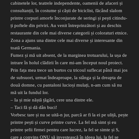
cabinetele lor, teatrele independente, oamenii de afaceri și
consultanții, în costume și căști de biciclist, făcând slalom
printre corpuri amorfe înconjurate de seringi și pești citindu-
ți poftele din priviri. Au venit întreprinzători și au deschis
restaurante din cele mai diverse categorii și coloraturi etnice.
Zona a ajuns una dintre cele mai diverse și interesante din
toată Germania.
Fumez și mă uit absent, de la marginea trotuarului, la ușa de
intrare în holul clădirii în care mi-am început noul proiect.
Prin fața mea trece un burtos cu tricoul suflecat până mai jos
de subsuori, urmat îndeaproape, la stânga și la dreapta de
două domne, cu pantaloni lucioși mulați, n-am cum să nu
mă uit la fundul lor.
– Ia și mie năștă țăgări, cere una dintre ele.
– Taci fă și dă dân buci!
Vorbesc tare și nu se uită-n jur, parcă ar fi la ei pe uliță, pește
printre pești și curve printre curve. La fel mă simt și eu
printre șefii firmei pentru care lucrez, la fel se simte și S,
care a convins ONU să investească în ideea lui, la fel se