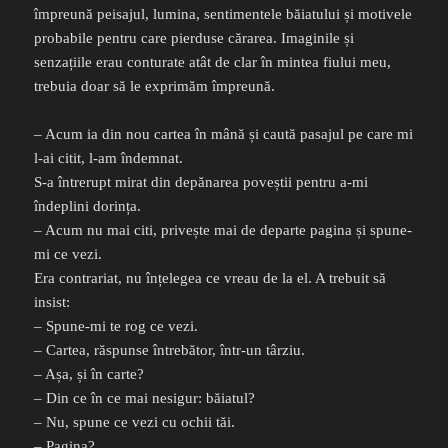
împreună peisajul, lumina, sentimentele băiatului și motivele
probabile pentru care pierduse cărarea. Imaginile și
senzațiile erau conturate atât de clar în mintea fiului meu,
trebuia doar să le exprimăm împreună.
– Acum ia din nou cartea în mână și caută pasajul pe care mi
l-ai citit, l-am îndemnat.
S-a întrerupt mirat din depănarea poveștii pentru a-mi
îndeplini dorința.
– Acum nu mai citi, privește mai de departe pagina și spune-
mi ce vezi.
Era contrariat, nu înțelegea ce vreau de la el. A trebuit să
insist:
– Spune-mi te rog ce vezi.
– Cartea, răspunse întrebător, într-un târziu.
– Așa, și în carte?
– Din ce în ce mai nesigur: băiatul?
– Nu, spune ce vezi cu ochii tăi.
– Pagina?