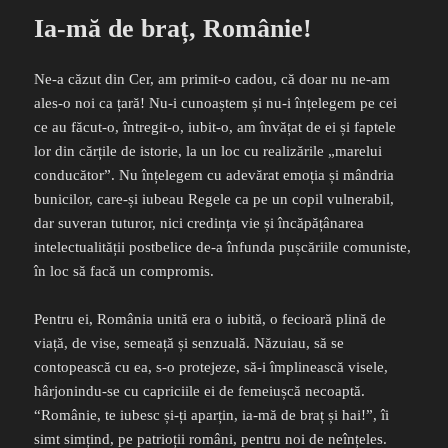
Ia-mă de braț, Românie!
Ne-a căzut din Cer, am primit-o cadou, că doar nu ne-am
ales-o noi ca țară! Nu-i cunoaștem și nu-i înțelegem pe cei
ce au făcut-o, întregit-o, iubit-o, am învățat de ei și faptele
lor din cărțile de istorie, la un loc cu realizările „marelui
conducător”. Nu înțelegem cu adevărat emoția și mândria
bunicilor, care-și iubeau Regele ca pe un copil vulnerabil,
dar suveran tuturor, nici credința vie și încăpățânarea
intelectualității postbelice de-a înfunda pușcăriile comuniste,
în loc să facă un compromis.
Pentru ei, România unită era o iubită, o fecioară plină de
viață, de vise, semeață și senzuală. Năzuiau, să se
contopească cu ea, s-o protejeze, să-i împlinească visele,
hârjonindu-se cu capriciile ei de femeiușcă necoaptă.
“Românie, te iubesc și-ți aparțin, ia-mă de braț și hai!”, îi
simt simțind, pe patrioții români, pentru noi de neînțeles.