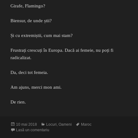
Girafe, Flamingo?
Biensur, de unde știi?
Și cu extremiștii, cum mai stam?
Frustrați crescuți în Europa. Dacă ai femeie, nu poți fi
radicalizat.
Da, deci tot femeia.
Am ajuns, merci mon ami.
De rien.
Publicat
Categorii
Etichete
10 mai 2018
Locuri
,
Oameni
Maroc
pe
la Micile bucurii sunt marile bucurii
Lasă un comentariu