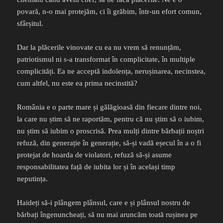
povară, n-o mai protejăm, ci îi grăbim, într-un efort comun,
sfârșitul.
Dar la plăcerile vinovate cu ea nu vrem să renunțăm,
patriotismul ni s-a transformat în complicitate, în multiple
complicități. Ea ne acceptă indolența, nerușinarea, necinstea,
cum altfel, nu este ea prima necinstită?
România e o parte mare și gălăgioasă din fiecare dintre noi,
la care nu știm să ne raportăm, pentru că nu știm să o iubim,
nu știm să iubim o proscrisă. Prea mulți dintre bărbații noștri
refuză, din generație în generație, să-și vadă eșecul în a o fi
protejat de hoarda de violatori, refuză să-și asume
responsabilitatea față de iubita lor și în același timp
neputința.
Haideți să-i plângem plânsul, care e și plânsul nostru de
bărbați îngenuncheați, să nu mai aruncăm toată rușinea pe