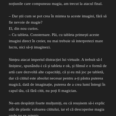
noțiunile care compuneau magia, am trecut la atacul final.
– Dar știi cum se pot crea în mintea ta aceste imagini, fără să
fie nevoie de magie?
El, din nou curios.
– Cu tableta. Consternare. Păi, cu tableta primești aceste
imagini direct în creier, nu mai trebuie să interpretezi mare
lucru, nici să-ți imaginezi.
Simțea atacat imperiul distracției lui virtuale. A trebuit să-l
liniștesc, spunându-i că și tableta e ok, și filmul e o formă de
artă care dezvoltă alte capacități, că și eu mă joc pe tabletă,
dar că cititul este absolut necesar pentru a-ți păstra puterea
magică, dată de imaginație, puterea de a crea lumi întregi în
capul tău, că fără citit, nu poți fi magician.
Ne-am despărțit foarte mulțumiți, eu că reușisem să-i explic
atât de plastic valoarea cititului, iar el că descoperise magia
unde nu se aștepta.