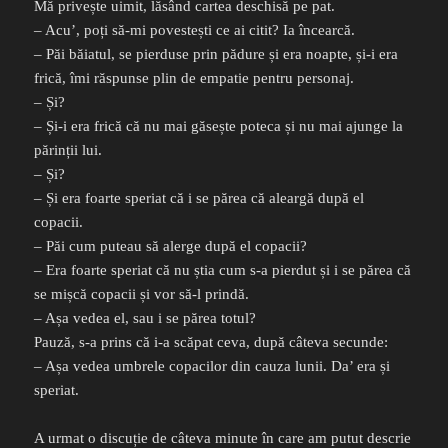
Mă privește uimit, lăsând cartea deschisă pe pat.
– Acu’, poți să-mi povestești ce ai citit? Ia încearcă.
– Păi băiatul, se pierduse prin pădure și era noapte, și-i era
frică, îmi răspunse plin de empatie pentru personaj.
– Și?
– Și-i era frică că nu mai găsește poteca și nu mai ajunge la
părinții lui.
– Și?
– Și era foarte speriat că i se părea că aleargă după el
copacii.
– Păi cum puteau să alerge după el copacii?
– Era foarte speriat că nu știa cum s-a pierdut și i se părea că
se mișcă copacii și vor să-l prindă.
– Așa vedea el, sau i se părea totul?
Pauză, s-a prins că i-a scăpat ceva, după câteva secunde:
– Așa vedea umbrele copacilor din cauza lunii. Da’ era și
speriat.
A urmat o discuție de câteva minute în care am putut descrie