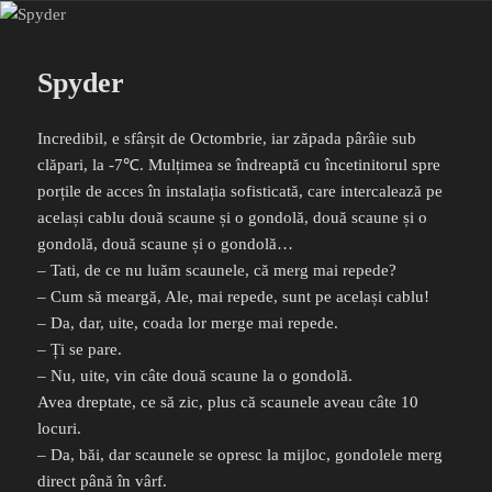
Spyder
Incredibil, e sfârșit de Octombrie, iar zăpada pârâie sub
clăpari, la -7℃. Mulțimea se îndreaptă cu încetinitorul spre
porțile de acces în instalația sofisticată, care intercalează pe
același cablu două scaune și o gondolă, două scaune și o
gondolă, două scaune și o gondolă…
– Tati, de ce nu luăm scaunele, că merg mai repede?
– Cum să meargă, Ale, mai repede, sunt pe același cablu!
– Da, dar, uite, coada lor merge mai repede.
– Ți se pare.
– Nu, uite, vin câte două scaune la o gondolă.
Avea dreptate, ce să zic, plus că scaunele aveau câte 10
locuri.
– Da, băi, dar scaunele se opresc la mijloc, gondolele merg
direct până în vârf.