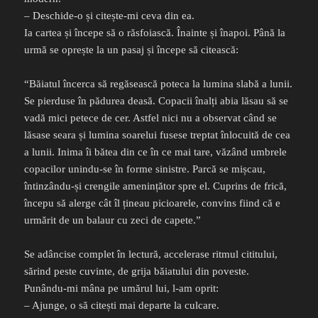
– Deschide-o și citește-mi ceva din ea.
Ia cartea și începe să o răsfoiască. Înainte și înapoi. Până la
urmă se oprește la un pasaj și începe să citească:
“Băiatul încerca să regăsească poteca la lumina slabă a lunii.
Se pierduse în pădurea deasă. Copacii înalți abia lăsau să se
vadă mici petece de cer. Astfel nici nu a observat când se
lăsase seara și lumina soarelui fusese treptat înlocuită de cea
a lunii. Inima îi bătea din ce în ce mai tare, văzând umbrele
copacilor unindu-se în forme sinistre. Parcă se mișcau,
întinzându-și crengile amenințător spre el. Cuprins de frică,
începu să alerge cât îl țineau picioarele, convins fiind că e
urmărit de un balaur cu zeci de capete.”
Se adâncise complet în lectură, accelerase ritmul cititului,
sărind peste cuvinte, de grija băiatului din poveste.
Punându-mi mâna pe umărul lui, l-am oprit:
– Ajunge, o să citești mai departe la culcare.