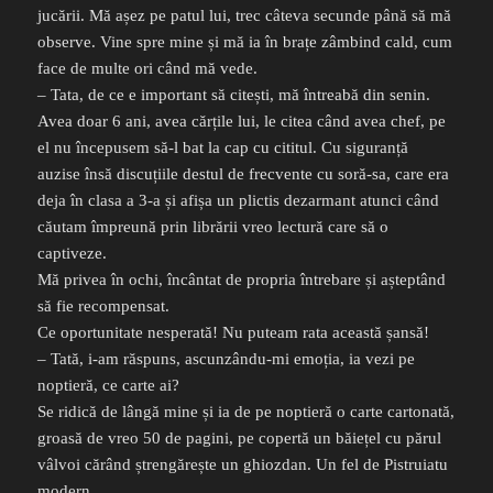
jucării. Mă așez pe patul lui, trec câteva secunde până să mă
observe. Vine spre mine și mă ia în brațe zâmbind cald, cum
face de multe ori când mă vede.
– Tata, de ce e important să citești, mă întreabă din senin.
Avea doar 6 ani, avea cărțile lui, le citea când avea chef, pe
el nu începusem să-l bat la cap cu cititul. Cu siguranță
auzise însă discuțiile destul de frecvente cu soră-sa, care era
deja în clasa a 3-a și afișa un plictis dezarmant atunci când
căutam împreună prin librării vreo lectură care să o
captiveze.
Mă privea în ochi, încântat de propria întrebare și așteptând
să fie recompensat.
Ce oportunitate nesperată! Nu puteam rata această șansă!
– Tată, i-am răspuns, ascunzându-mi emoția, ia vezi pe
noptieră, ce carte ai?
Se ridică de lângă mine și ia de pe noptieră o carte cartonată,
groasă de vreo 50 de pagini, pe copertă un băiețel cu părul
vâlvoi cărând ștrengărește un ghiozdan. Un fel de Pistruiatu
modern.