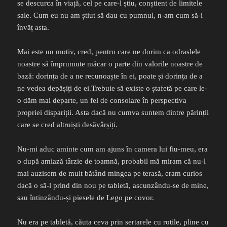
se descurca în viață, cel pe care-l știu, conștient de limitele
sale. Cum eu nu am știut să dau cu pumnul, n-am cum să-i
învăț asta.
Mai este un motiv, cred, pentru care ne dorim ca odraslele
noastre să împrumute măcar o parte din valorile noastre de
bază: dorința de a ne recunoaște în ei, poate și dorința de a
ne vedea depășiți de ei.Trebuie să existe o ștafetă pe care le-
o dăm mai departe, un fel de consolare în perspectiva
propriei dispariții. Asta dacă nu cumva suntem dintre părinții
care se cred altruiști desăvârșiți.
Nu-mi aduc aminte cum am ajuns în camera lui fiu-meu, era
o după amiază târzie de toamnă, probabil mă miram că nu-l
mai auzisem de mult bătând mingea pe terasă, eram curios
dacă o să-l prind din nou pe tabletă, ascunzându-se de mine,
sau întinzându-și piesele de Lego pe covor.
Nu era pe tabletă, căuta ceva prin sertarele cu rotile, pline cu