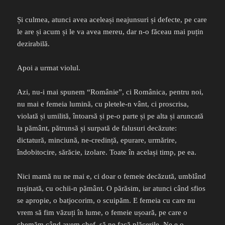
Și culmea, atunci avea aceleași neajunsuri și defecte, pe care
le are și acum și le va avea mereu, dar n-o făceau mai puțin
dezirabilă.
Apoi a urmat violul.
Azi, nu-i mai spunem “Românie”, ci Românica, pentru noi,
nu mai e femeia lumină, cu pletele-n vânt, ci proscrisa,
violată și umilită, întoarsă și pe-o parte și pe alta și aruncată
la pământ, pătrunsă și surpată de falusuri decăzute:
dictatură, minciună, ne-credință, epurare, urmărire,
îndobitocire, sărăcie, izolare. Toate în același timp, pe ea.
Nici mamă nu ne mai e, ci doar o femeie decăzută, umblând
rușinată, cu ochii-n pământ. O părăsim, iar atunci când sfios
se apropie, o batjocorim, o scuipăm. E femeia cu care nu
vrem să fim văzuți în lume, o femeie ușoară, pe care o
chemăm când avem chef, să ne facă plăcerile. Ne e o