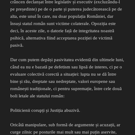
crâncen declanșat între legislativ și executiv (excluzându-l
pe președinte) pe de o parte și puterea judecătorească pe de
alta, este unul în care, nu doar populația României, dar
însuși statul român sunt victime colaterale. Opoziția este
deci, în aceste zile, o datorie față de integritatea noastră
psihică, alternativa fiind acceptarea poziției de victimă
pasivă.
Dar cum putem depăși pasivitatea evidentă din ultimele luni,
când ea nu e bazată pe defetism sau lipsă de interes, ci pe o
evaluare colectivă corectă a situației: lupta nu se dă între
bine și rău, dreptate sau nedreptate, valori europene sau
românești tradiționale, ci pentru supremație, între cele două
boli letale ale statului român:
Politicienii corupți și Justiția abuzivă.
Oricâtă manipulare, sub formă de argumente și acuzații, ar
curge zilnic pe posturile mai mult sau mai puțin aservite,