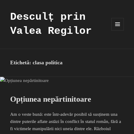
Desculț prin
Valea Regilor
MENIU
ȘI
WIDGET-
URI
Etichetă:
clasa politica
Opțiunea nepărtinitoare
Am o veste bună: este într-adevăr posibil să susținem una
dintre puterile aflate astăzi în conflict în statul român, fără a
fi victimele manipulării nici uneia dintre ele. Războiul