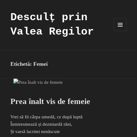
Desculț prin
Valea Regilor
MENIU
ȘI
WIDGET-
URI
Etichetă:
Femei
Prea înalt vis de femeie
Vrei să fii cârpa umedă, ce după luptă
Înmiresmează și dezmiardă răni,
Și varsă lacrimi nenăscute