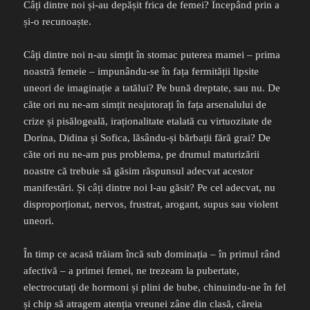
Câți dintre noi și-au depășit frica de femei? Începând prin a
și-o recunoaște.
Câți dintre noi n-au simțit în stomac puterea mamei – prima
noastră femeie – impunându-se în fața fermității lipsite
uneori de imaginație a tatălui? Pe bună dreptate, sau nu. De
căte ori nu ne-am simțit neajutorați în fața arsenalului de
crize și pisălogeală, iraționalitate etalată cu virtuozitate de
Dorina, Didina și Sofica, lăsându-și bărbații fără grai? De
căte ori nu ne-am pus problema, pe drumul maturizării
noastre că trebuie să găsim răspunsul adecvat acestor
manifestări. Și câți dintre noi l-au găsit? Pe cel adecvat, nu
disproporționat, nervos, frustrat, arogant, supus sau violent
uneori.
În timp ce acasă trăiam încă sub dominația – în primul rând
afectivă – a primei femei, ne trezeam la pubertate,
electrocutați de hormoni și plini de bube, chinuindu-ne în fel
și chip să atragem atenția vreunei zâne din clasă, căreia