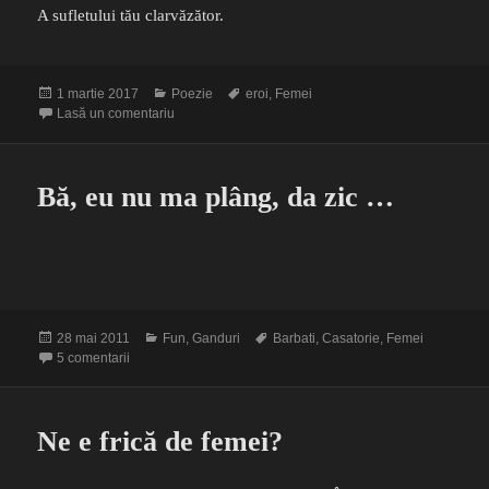
A sufletului tău clarvăzător.
Publicat
Categorii
Etichete
1 martie 2017
Poezie
eroi
,
Femei
pe
la Prea înalt vis de femeie
Lasă un comentariu
Bă, eu nu ma plâng, da zic …
Publicat
Categorii
Etichete
28 mai 2011
Fun
,
Ganduri
Barbati
,
Casatorie
,
Femei
pe
la Bă, eu nu ma plâng, da zic …
5 comentarii
Ne e frică de femei?