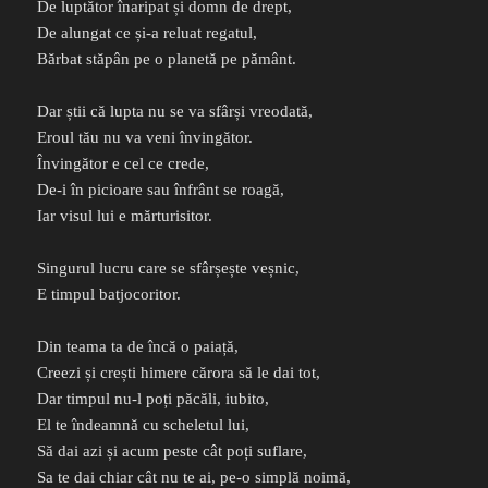
De luptător înaripat și domn de drept,
De alungat ce și-a reluat regatul,
Bărbat stăpân pe o planetă pe pământ.
Dar știi că lupta nu se va sfârși vreodată,
Eroul tău nu va veni învingător.
Învingător e cel ce crede,
De-i în picioare sau înfrânt se roagă,
Iar visul lui e mărturisitor.
Singurul lucru care se sfârșește veșnic,
E timpul batjocoritor.
Din teama ta de încă o paiață,
Creezi și crești himere cărora să le dai tot,
Dar timpul nu-l poți păcăli, iubito,
El te îndeamnă cu scheletul lui,
Să dai azi și acum peste cât poți suflare,
Sa te dai chiar cât nu te ai, pe-o simplă noimă,