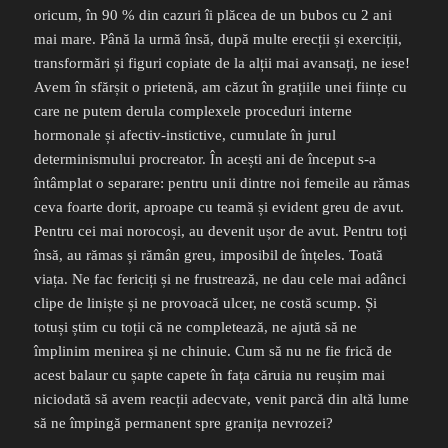
oricum, în 90 % din cazuri îi plăcea de un bubos cu 2 ani
mai mare. Până la urmă însă, după multe erecții și exerciții,
transformări și figuri copiate de la alții mai avansați, ne iese!
Avem în sfărșit o prietenă, am căzut în grațiile unei ființe cu
care ne putem derula complexele proceduri interne
hormonale și afectiv-instictive, cumulate în jurul
determinismului procreator. În acești ani de început s-a
întâmplat o separare: pentru unii dintre noi femeile au rămas
ceva foarte dorit, aproape cu teamă și evident greu de avut.
Pentru cei mai norocoși, au devenit ușor de avut. Pentru toți
însă, au rămas și rămân greu, imposibil de înțeles. Toată
viața. Ne fac fericiți și ne frustrează, ne dau cele mai adânci
clipe de liniște și ne provoacă ulcer, ne costă scump. Și
totuși știm cu toții că ne completează, ne ajută să ne
împlinim menirea și ne chinuie. Cum să nu ne fie frică de
acest balaur cu șapte capete în fața căruia nu reușim mai
niciodată să avem reacții adecvate, venit parcă din altă lume
să ne împingă permanent spre granița nevrozei?