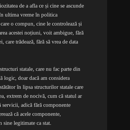
zitatea de a afla ce și cine se ascunde
 în ultima vreme în politica
 care o compun, cine le controlează și
area acestei noțiuni, voit ambigue, fără
, care trădează, fără să vrea de data
tructuri statale, care nu fac parte din
ilă logic, doar dacă am considera
tătător în lipsa structurilor statale care
eea, extrem de nocivă, cum că statul ar
ără servicii, adică fără componente
ugerează că acele componente,
n sine legitimate ca stat.