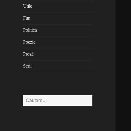
Utile
Fun
Politica
Poezie
Proză
Serii
Caută
după: