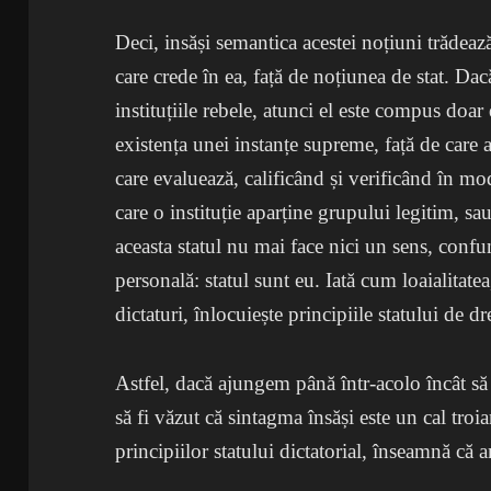
Deci, insăși semantica acestei noțiuni trădează
care crede în ea, față de noțiunea de stat. Dac
instituțiile rebele, atunci el este compus doar d
existența unei instanțe supreme, față de care a
care evaluează, calificând și verificând în mod
care o instituție aparține grupului legitim, sa
aceasta statul nu mai face nici un sens, conf
personală: statul sunt eu. Iată cum loaialitate
dictaturi, înlocuiește principiile statului de dr
Astfel, dacă ajungem până într-acolo încât să 
să fi văzut că sintagma însăși este un cal troia
principiilor statului dictatorial, înseamnă că a