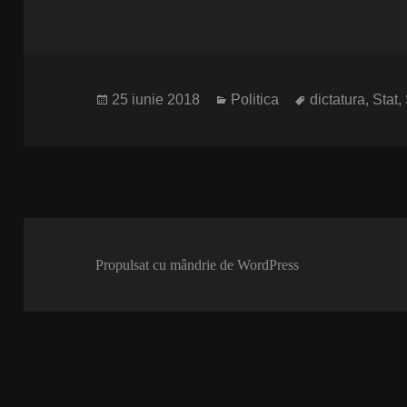
Publicat
Categorii
Etichete
25 iunie 2018
Politica
dictatura
,
Stat
,
pe
Propulsat cu mândrie de WordPress