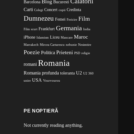
Calatorii
Blog
Barcelona
Bucuresti
Carti
Concert
Credinta
Colegi
copii
Dumnezeu
Film
Femei
Fericire
Germania
Frankfurt
Film scurt
India
Maroc
iPhone
Liceu
Islamism
Mancare
Marrakech
Mircea Cartarescu
nebunie
Nesimtire
Poezie
Prieteni
Politica
PSD
religie
Romania
romani
Romania profunda
U2
toleranta
U2 360
USA
unire
Vourvourou
PE NOPTIERĂ
Not currently reading anything.