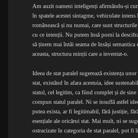
Am auzit oameni inteligenți afirmându-și curio
în spatele acestei sintagme, vehiculate intens
românească și nu numai, care sunt structurile
cu ce intenții. Nu putem însă porni la descifr
să ținem mai întâi seama de însăși semantica ei
aceasta, structura minții care a inventat-o.
Ideea de stat paralel sugerează existența unor s
stat, existând în afara acestuia, idee sustenab
statul, cel legitim, ca fiind complet și de sine s
compun statul paralel. Ni se insuflă astfel id
putea exista, ar fi legitimabil, fără justiție, f
esențiale ale oricărui stat. Mai mult, ni se s
ostracizate în categoria de stat paralel, pot fi î