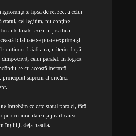
 ignoranța și lipsa de respect a celui
ă statul, cel legitim, nu conține
in cele loiale, ceea ce justifică
ceastă loialitate se poate exprima și
 continuu, loialitatea, criteriu după
u dimpotrivă, celui paralel. În logica
undându-se cu această instanță
a, principiul suprem al oricărei
ept.
ne întrebăm ce este statul paralel, fără
n pentru inocularea și justificarea
m înghițit deja pastila.