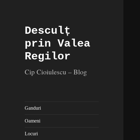
Desculț
prin Valea
Regilor
Cip Cioiulescu – Blog
Ganduri
Oameni
Locuri