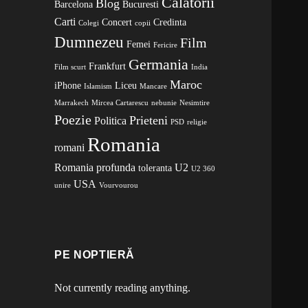
Calatorii
Blog
Barcelona
Bucuresti
Carti
Concert
Credinta
Colegi
copii
Dumnezeu
Film
Femei
Fericire
Germania
Frankfurt
Film scurt
India
Maroc
iPhone
Liceu
Islamism
Mancare
Marrakech
Mircea Cartarescu
nebunie
Nesimtire
Poezie
Prieteni
Politica
PSD
religie
Romania
romani
Romania profunda
U2
toleranta
U2 360
USA
unire
Vourvourou
PE NOPTIERĂ
Not currently reading anything.