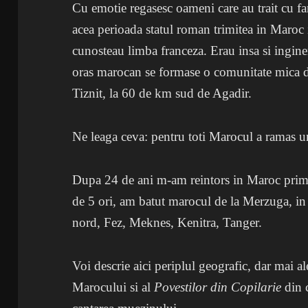
Cu emotie regasesc oameni care au trait cu fam
acea perioada statul roman trimitea in Maroc i
cunosteau limba franceza. Erau insa si inginer
oras marocan se formase o comunitate mica d
Tiznit, la 60 de km sud de Agadir.
Ne leaga ceva: pentru toti Marocul a ramas u
Dupa 24 de ani m-am reintors in Maroc prim
de 5 ori, am batut marocul de la Merzuga, in 
nord, Fez, Meknes, Kenitra, Tanger.
Voi descrie aici periplul geografic, dar mai ale
Marocului si al
Povestilor din Copilarie
din c