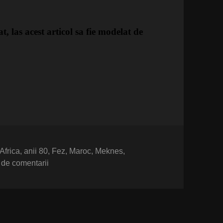
, las acest articol sa fie modelat de
stre
Etichete
Africa
,
anii 80
,
Fez
,
Maroc
,
Meknes
,
la Marocul copilariei noastre
 de comentarii