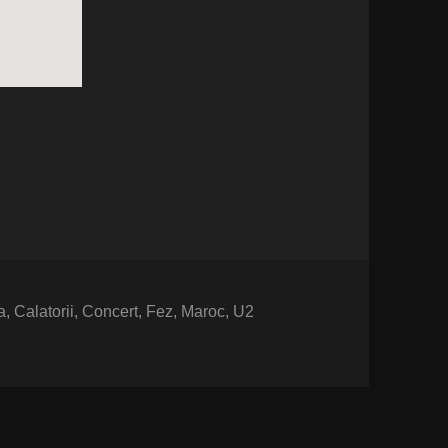
nday
a
,
Calatorii
,
Concert
,
Fez
,
Maroc
,
U2