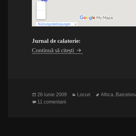
Jurnal de calatorie:
Finally … leaving on Su
Continuă să citești
Publicat
Categorii
Etichete
26 iunie 2009
Locuri
Africa
,
Barcelon
pe
la Finally … leaving on Sunday
11 comentarii