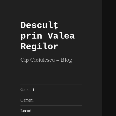
Desculț
prin Valea
Regilor
Cip Cioiulescu – Blog
Ganduri
Oameni
Locuri