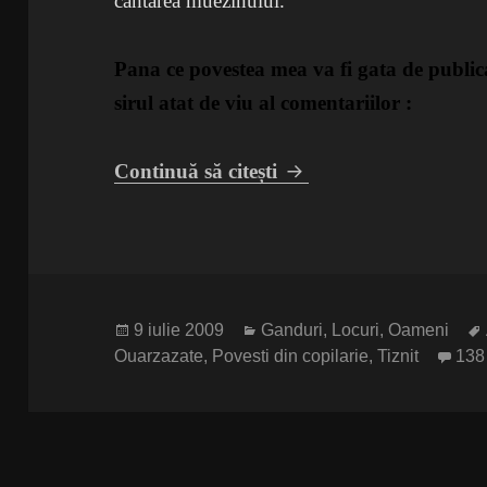
cantarea muezinului.
Pana ce povestea mea va fi gata de publicat
sirul atat de viu al comentariilor :
Marocul copilariei noa
Continuă să citești
Publicat
Categorii
9 iulie 2009
Ganduri
,
Locuri
,
Oameni
pe
Ouarzazate
,
Povesti din copilarie
,
Tiznit
138