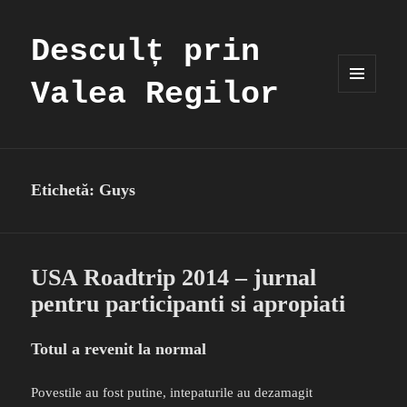
Desculț prin
Valea Regilor
MENIU
ȘI
WIDGET-
URI
Etichetă:
Guys
USA Roadtrip 2014 – jurnal
pentru participanti si apropiati
Totul a revenit la normal
Povestile au fost putine, intepaturile au dezamagit