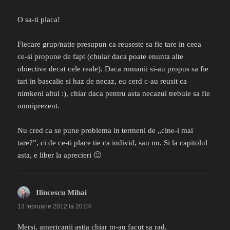
O sa-ti placa!
Fiecare grup/natie presupun ca reuseste sa fie tare in ceea
ce-si propune de fapt (chuiar daca poate enunta alte
obiective decat cele reale). Daca romanii si-au propus sa fie
tari in bascalie si haz de necaz, eu cerd c-au reusit ca
nimkeni altul :), chiar daca pentru asta necazul trebuie sa fie
omniprezent.
Nu cred ca se pune problema in termeni de „cine-i mai
tare?”, ci de ce-ti place tie ca individ, sau nu. Si la capitolul
asta, e liber la aprecieri 🙂
Ilincescu Mihai
spune:
13 februarie 2012 la 20:04
Mersi, americanii astia chiar m-au facut sa rad.