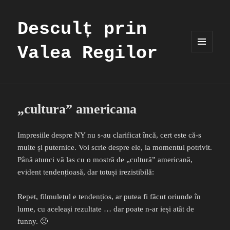
Desculț prin
Valea Regilor
MENIU
ȘI
WIDGET-
URI
„cultura” americana
Impresiile despre NY nu s-au clarificat încă, cert este că-s
multe și puternice. Voi scrie despre ele, la momentul potrivit.
Până atunci vă las cu o mostră de „cultură” americană,
evident tendențioasă, dar totuși irezistibilă:
Repet, filmulețul e tendențios, ar putea fi făcut oriunde în
lume, cu aceleași rezultate … dar poate n-ar ieși atât de
funny. 🙂