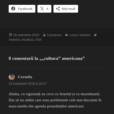
Facebook
X
Mai mult
Publicat
Autor
Categorii
Etichete
28 octombrie 2010
Cioiulescu
Locuri
,
Oameni
pe
America
,
incultura
,
USA
8 comentarii la „„cultura” americana”
Cornelia
spune:
23 noiembrie 2010 la 20:17
Ahaha, cu siguranță au ceva cu Israelul și cu musulmanii.
Dar să nu uităm care erau problemele cele mai discutate în
mass-media din agenda președinților americani.