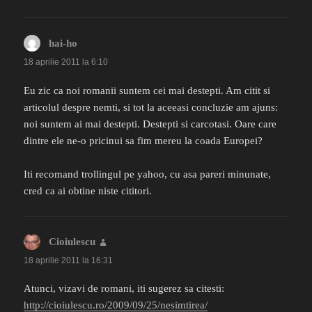
hai-ho
spune:
18 aprilie 2011 la 6:10
Eu zic ca noi romanii suntem cei mai destepti. Am citit si
articolul despre nemti, si tot la aceeasi concluzie am ajuns:
noi suntem ai mai destepti. Destepti si carcotasi. Oare care
dintre ele ne-o pricinui sa fim mereu la coada Europei?
Iti recomand trollingul pe yahoo, cu asa pareri minunate,
cred ca ai obtine niste cititori.
Cioiulescu
spune:
18 aprilie 2011 la 16:31
Atunci, vizavi de romani, iti sugerez sa citesti:
http://cioiulescu.ro/2009/09/25/nesimtirea/