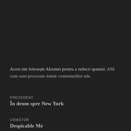
Acest site folosește Akismet pentru a reduce spamul.
Află
cum sunt procesate datele comentariilor tale
.
Navigare
PRECEDENT
în
În drum spre New York
Articolul
articole
anterior:
URMĂTOR
Despicable Me
Articolul