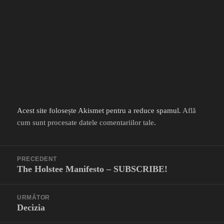
Acest site folosește Akismet pentru a reduce spamul.
Află
cum sunt procesate datele comentariilor tale
.
Navigare
PRECEDENT
în
The Holstee Manifesto – SUBSCRIBE!
Articolul
articole
anterior:
URMĂTOR
Decizia
Articolul
următor: