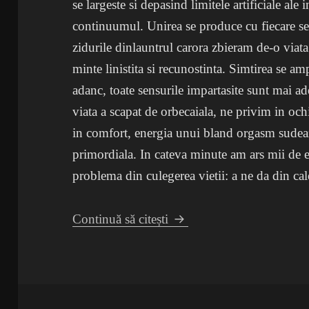
se largeste si depasind limitele artificiale ale 
continuumul. Unirea se produce cu fiecare sec
zidurile dinlauntrul carora zbieram de-o viata
minte linistita si recunostinta. Simtirea se am
adanc, toate sensurile impartasite sunt mai ad
viata a scapat de orbecaiala, ne privim in och
in comfort, energia unui bland orgasm sudeaza 
primordiala. In cateva minute am ars mii de 
problema din culegerea vietii: a ne da din cal
Cura de biscuiti
Continuă să citești