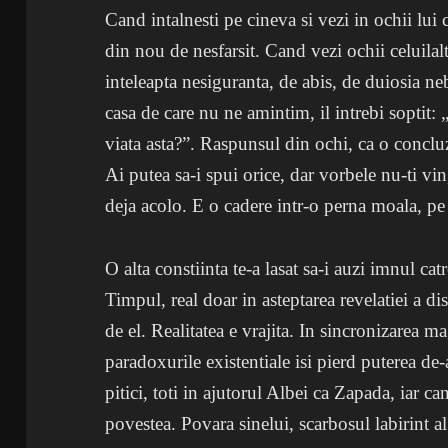
Cand intalnesti pe cineva si vezi in ochii lui 
din nou de nesfarsit. Cand vezi ochii celuilal
inteleapta nesiguranta, de abis, de duiosia ne
casa de care nu ne amintim, il intrebi soptit: 
viata asta?”. Raspunsul din ochi, ca o conclu
Ai putea sa-i spui orice, dar vorbele nu-ti vi
deja acolo. E o cadere intr-o perna moala, pe 
O alta constiinta te-a lasat sa-i auzi imnul catr
Timpul, real doar in asteptarea revelatiei a dis
de el. Realitatea e vrajita. In sincronizarea m
paradoxurile existentiale isi pierd puterea de
pitici, toti in ajutorul Albei ca Zapada, iar can
povestea. Povara sinelui, scarbosul labirint al