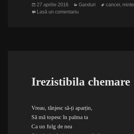
Publicat
Categorii
Etichete
27 aprilie 2016
Ganduri
cancer
,
mint
pe
la Cura de biscuiti
Lasă un comentariu
Irezistibila chemare
Vreau, tânjesc să-ți aparțin,
Să mă topesc în palma ta
Ca un fulg de nea