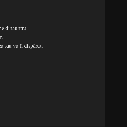
 pe dinăuntru,
r.
ea sau va fi dispărut,