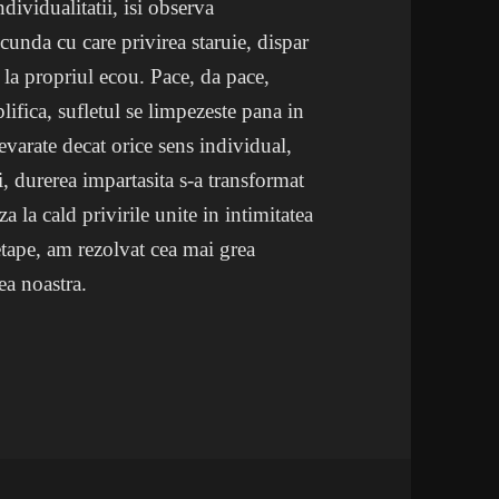
individualitatii, isi observa
unda cu care privirea staruie, dispar
 la propriul ecou. Pace, da pace,
plifica, sufletul se limpezeste pana in
evarate decat orice sens individual,
i, durerea impartasita s-a transformat
la cald privirile unite in intimitatea
etape, am rezolvat cea mai grea
ea noastra.