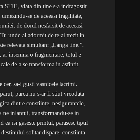
ca STIE, viata din tine s-a indragostit
t umezindu-se de aceeasi fragilitate,
buniei, de dorul nesfarsit de aceeasi
„Tu unde-ai adormit de te-ai trezit in
zie relevata simultan: „Langa tine.”.
n, ar insemna o fragmentare, totul e
cale de-a se transforma in asfintit.
e cer, sa-i gusti vasnicele lacrimi.
parut, parca nu s-ar fi stiut vreodata
agica dintre constiinte, nesigurantele,
-a ne inlantui, transformandu-se in
d ea isi gaseste printul, parasesc tiptil
 destinului solitar dispare, constiinta