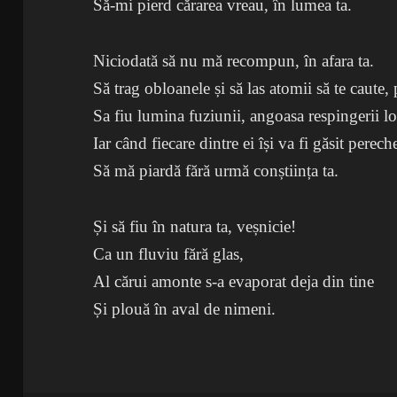
Să-mi pierd cărarea vreau, în lumea ta.
Niciodată să nu mă recompun, în afara ta.
Să trag obloanele și să las atomii să te caute,
Sa fiu lumina fuziunii, angoasa respingerii lo
Iar când fiecare dintre ei își va fi găsit perech
Să mă piardă fără urmă conștiința ta.
Și să fiu în natura ta, veșnicie!
Ca un fluviu fără glas,
Al cărui amonte s-a evaporat deja din tine
Și plouă în aval de nimeni.