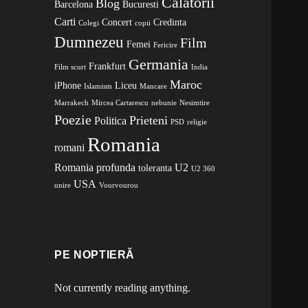
Calatorii
Blog
Barcelona
Bucuresti
Carti
Concert
Credinta
Colegi
copii
Dumnezeu
Film
Femei
Fericire
Germania
Frankfurt
Film scurt
India
Maroc
iPhone
Liceu
Islamism
Mancare
Marrakech
Mircea Cartarescu
nebunie
Nesimtire
Poezie
Prieteni
Politica
PSD
religie
Romania
romani
Romania profunda
U2
toleranta
U2 360
USA
unire
Vourvourou
PE NOPTIERĂ
Not currently reading anything.