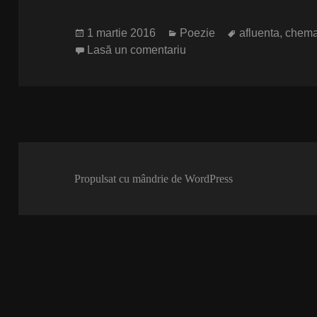
Publicat
Categorii
Etichete
1 martie 2016
Poezie
afluenta
,
chema
pe
la Irezistibila chemare
Lasă un comentariu
Propulsat cu mândrie de WordPress