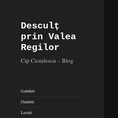
Desculț
prin Valea
Regilor
Cip Cioiulescu – Blog
Ganduri
Oameni
Locuri