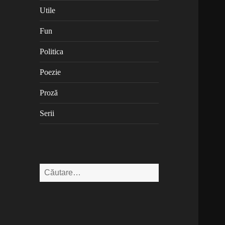
Utile
Fun
Politica
Poezie
Proză
Serii
Caută
după: