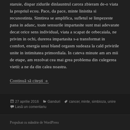
staruie, dispar zidurile dinlauntrul carora zbieram de-o viata
la propriul ecou. Pace, da pace, minte linistita si
recunostinta. Simtirea se amplifica, sufletul se limpezeste
pana in adanc, toate sensurile impartasite sunt mai adevarate
decat orice sens individual, viata a scapat de orbecaiala, ne
privim in ochi, durerea impartasita s-a transformat in
comfort, energia unui bland orgasm sudeaza la cald privirile
unite in intimitatea primordiala. In cateva minute am ars mii
de etape, am rezolvat cea mai grea problema din culegerea
vietii: a ne da din calea noastra.
Cura de biscuiti
Continuă să citești
Publicat
Categorii
Etichete
27 aprilie 2016
Ganduri
cancer
,
minte
,
simbioza
,
unire
pe
la Cura de biscuiti
Lasă un comentariu
Propulsat cu mândrie de WordPress