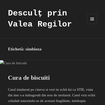
Desculț prin
Valea Regilor
MENIU
ȘI
WIDGET-
URI
Etichetă:
simbioza
Cura de biscuiti
Cand intalnesti pe cineva si vezi in ochii lui ca STIE, viata
din tine s-a indragostit din nou de nesfarsit. Cand vezi ochii
celuilalt umezindu-se de aceeasi fragilitate, inteleapta