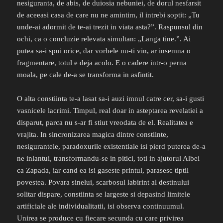
nesiguranta, de abis, de duiosia nebuniei, de dorul nesfarsit
de aceeasi casa de care nu ne amintim, il intrebi soptit: „Tu
unde-ai adormit de te-ai trezit in viata asta?”. Raspunsul din
ochi, ca o concluzie relevata simultan: „Langa tine.”. Ai
putea sa-i spui orice, dar vorbele nu-ti vin, ar insemna o
fragmentare, totul e deja acolo. E o cadere intr-o perna
moala, pe cale de-a se transforma in asfintit.
O alta constiinta te-a lasat sa-i auzi imnul catre cer, sa-i gusti
vasnicele lacrimi. Timpul, real doar in asteptarea revelatiei a
disparut, parca nu s-ar fi stiut vreodata de el. Realitatea e
vrajita. In sincronizarea magica dintre constiinte,
nesigurantele, paradoxurile existentiale isi pierd puterea de-a
ne inlantui, transformandu-se in pitici, toti in ajutorul Albei
ca Zapada, iar cand ea isi gaseste printul, parasesc tiptil
povestea. Povara sinelui, scarbosul labirint al destinului
solitar dispare, constiinta se largeste si depasind limitele
artificiale ale individualitatii, isi observa continuumul.
Unirea se produce cu fiecare secunda cu care privirea