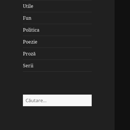
Utile
Fun
Politica
Poezie
Proză
Serii
Caută
după: