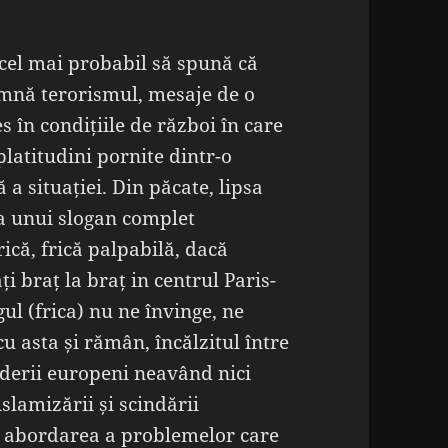
 cel mai probabil să spună că
amnă terorismul, mesaje de o
 în condițiile de război în care
 platitudini pornite dintr-o
a situației. Din păcate, lipsa
ea unui slogan complet
ică, frică palpabilă, dacă
ți braț la braț in centrul Paris-
ul (frica) nu ne învinge, ne
cu asta și rămân, încălzitul între
 liderii europeni neavând nici
slamizării și scindării
de abordarea a problemelor care