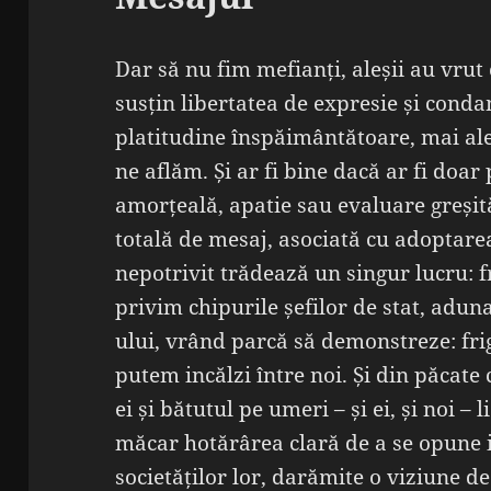
Dar să nu fim mefianți, aleșii au vrut
susțin libertatea de expresie și cond
platitudine înspăimântătoare, mai ales
ne aflăm. Și ar fi bine dacă ar fi doar
amorțeală, apatie sau evaluare greșită 
totală de mesaj, asociată cu adoptar
nepotrivit trădează un singur lucru: fr
privim chipurile șefilor de stat, aduna
ului, vrând parcă să demonstreze: frig
putem incălzi între noi. Și din păcate 
ei și bătutul pe umeri – și ei, și noi –
măcar hotărârea clară de a se opune i
societăților lor, darămite o viziune 