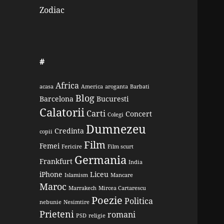
Zodiac
#
Africa
acasa
America
aroganta
Barbati
Blog
Barcelona
Bucuresti
Calatorii
Carti
Concert
Colegi
Dumnezeu
Credinta
copii
Film
Femei
Fericire
Film scurt
Germania
Frankfurt
India
iPhone
Liceu
Islamism
Mancare
Maroc
Marrakech
Mircea Cartarescu
Poezie
Politica
nebunie
Nesimtire
Prieteni
romani
PSD
religie