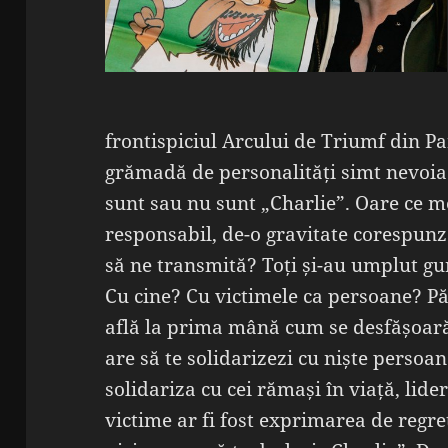
frontispiciul Arcului de Triumf din Pa
grămadă de personalități simt nevoia
sunt sau nu sunt „Charlie”. Oare ce me
responsabil, de-o gravitate corespun
să ne transmită? Toți și-au umplut gu
Cu cine? Cu victimele ca persoane? Pă
află la prima mână cum se desfășoară o
are să te solidarizezi cu niște persoa
solidariza cu cei rămași în viață, lide
victime ar fi fost exprimarea de regre