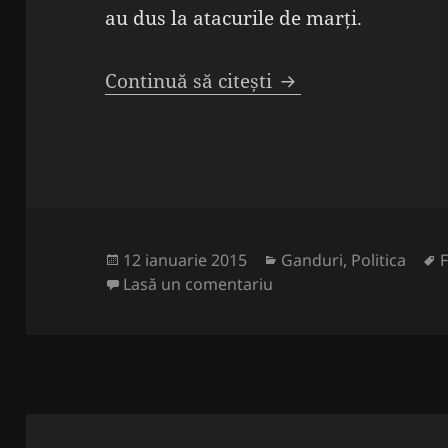
au dus la atacurile de marți.
De ce nu ține „Je s
Continuă să citești
Publicat
Categorii
E
12 ianuarie 2015
Ganduri
,
Politica
pe
la De ce nu ține „Je suis
Lasă un comentariu