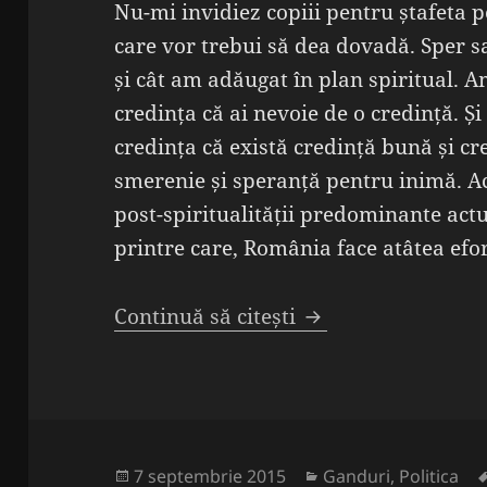
Nu-mi invidiez copiii pentru ștafeta p
care vor trebui să dea dovadă. Sper s
și cât am adăugat în plan spiritual. A
credința că ai nevoie de o credință. Și
credința că există credință bună și cr
smerenie și speranță pentru inimă. Ac
post-spiritualității predominante actu
printre care, România face atâtea efo
Pentru noi cine se
Continuă să citești
Publicat
Categorii
7 septembrie 2015
Ganduri
,
Politica