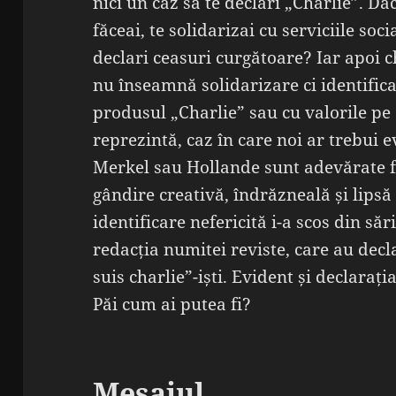
nici un caz să te declari „Charlie”. Dac
făceai, te solidarizai cu serviciile soc
declari ceasuri curgătoare? Iar apoi c
nu înseamnă solidarizare ci identifica
produsul „Charlie” sau cu valorile pe 
reprezintă, caz în care noi ar trebui 
Merkel sau Hollande sunt adevărate f
gândire creativă, îndrăzneală și lipsă
identificare nefericită i-a scos din săr
redacția numitei reviste, care au dec
suis charlie”-iști. Evident și declarați
Păi cum ai putea fi?
Mesajul