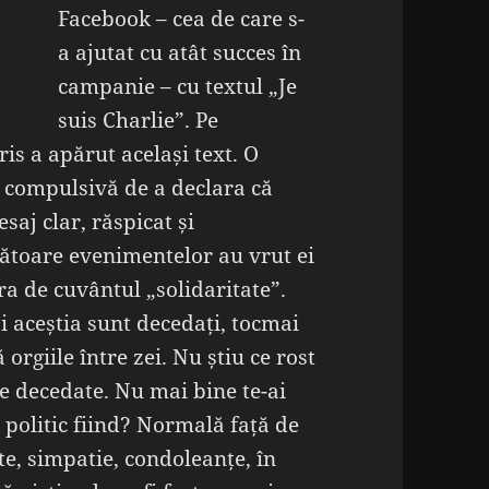
Facebook – cea de care s-
a ajutat cu atât succes în
campanie – cu textul „Je
suis Charlie”. Pe
ris a apărut același text. O
 compulsivă de a declara că
saj clar, răspicat și
zătoare evenimentelor au vrut ei
ra de cuvântul „solidaritate”.
i aceștia sunt decedați, tocmai
rgiile între zei. Nu știu ce rost
ne decedate. Nu mai bine te-ai
r politic fiind? Normală față de
te, simpatie, condoleanțe, în