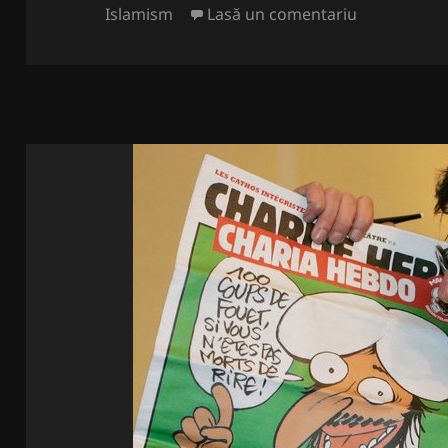
pe
la Pentru no
Islamism
Lasă un comentariu