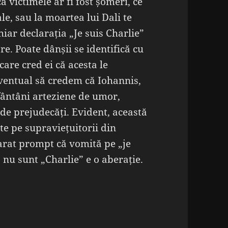
ă victimele ar fi fost șomeri, ce
iale, sau la moartea lui Dali te
hiar declarația „Je suis Charlie”
re. Poate dânșii se identifică cu
care cred ei că acesta le
eventual să credem că Iohannis,
ântâni arteziene de umor,
 de prejudecăți. Evident, această
ite pe supraviețuitorii din
larat prompt că vomită pe „je
a nu sunt „Charlie” e o aberație.