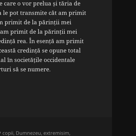
e care o vor prelua și tăria de
a le pot transmite cât am primit
m primit de la părinții mei
 am primit de la părinții mei
edință rea. În esență am primit
eastă credință se opune total
al în societățile occidentale
rturi să se numere.
 mai roagă?
Etichete
copii
,
Dumnezeu
,
extremisim
,