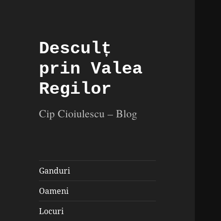
Desculț
prin Valea
Regilor
Cip Cioiulescu – Blog
Ganduri
Oameni
Locuri