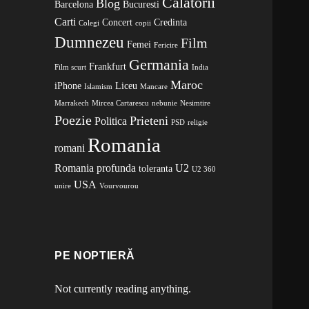
Calatorii
Blog
Barcelona
Bucuresti
Carti
Concert
Credinta
Colegi
copii
Dumnezeu
Film
Femei
Fericire
Germania
Frankfurt
Film scurt
India
Maroc
iPhone
Liceu
Islamism
Mancare
Marrakech
Mircea Cartarescu
nebunie
Nesimtire
Poezie
Prieteni
Politica
PSD
religie
Romania
romani
Romania profunda
U2
toleranta
U2 360
USA
unire
Vourvourou
PE NOPTIERĂ
Not currently reading anything.