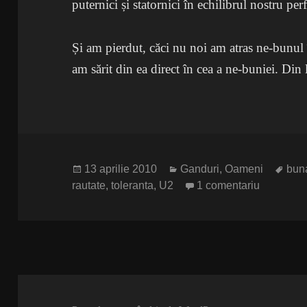
puternici și statornici în echilibrul nostru pe
Și am pierdut, căci nu noi am atras ne-bunul 
am sărit din ea direct în cea a ne-buniei. Din 
Publicat
Categorii
Etic
13 aprilie 2010
Ganduri
,
Oameni
bun
pe
la Piatra
rautate
,
toleranta
,
U2
1 comentariu