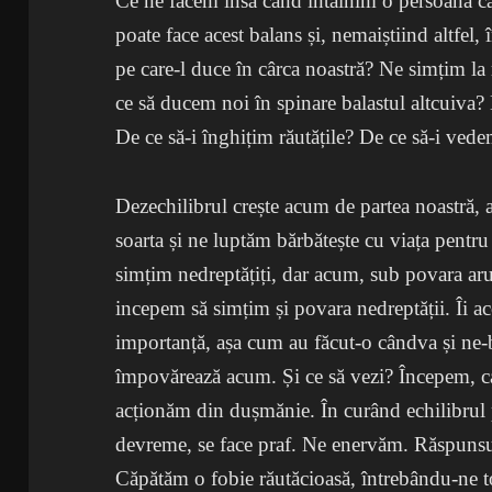
Ce ne facem însă când întâlnim o persoană ca
poate face acest balans și, nemaiștiind altfel,
pe care-l duce în cârca noastră? Ne simțim la 
ce să ducem noi în spinare balastul altcuiva?
De ce să-i înghițim răutățile? De ce să-i vede
Dezechilibrul crește acum de partea noastră, a
soarta și ne luptăm bărbătește cu viața pentr
simțim nedreptățiți, dar acum, sub povara aru
incepem să simțim și povara nedreptății. Îi 
importanță, așa cum au făcut-o cândva și ne
împovărează acum. Și ce să vezi? Începem, ca 
acționăm din dușmănie. În curând echilibrul
devreme, se face praf. Ne enervăm. Răspunsu
Căpătăm o fobie răutăcioasă, întrebându-ne t