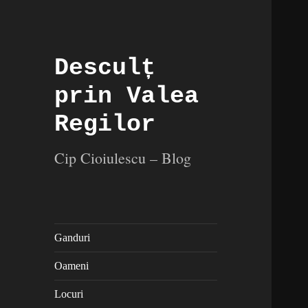
Desculț
prin Valea
Regilor
Cip Cioiulescu – Blog
Ganduri
Oameni
Locuri