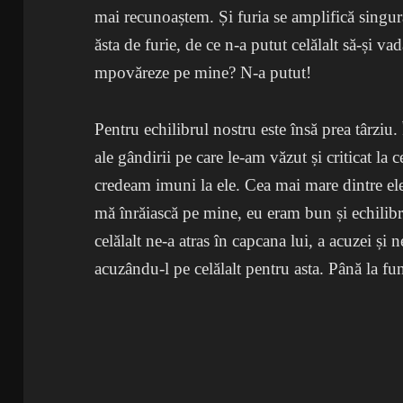
mai recunoaștem. Și furia se amplifică singură
ăsta de furie, de ce n-a putut celălalt să-și v
mpovăreze pe mine? N-a putut!
Pentru echilibrul nostru este însă prea târziu.
ale gândirii pe care le-am văzut și criticat la 
credeam imuni la ele. Cea mai mare dintre ele:
mă înrăiască pe mine, eu eram bun și echilib
celălalt ne-a atras în capcana lui, a acuzei ș
acuzându-l pe celălalt pentru asta. Până la fu