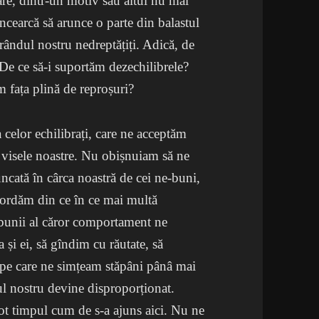
re, dintr-un motiv sau altul nu mai
 încearcă să arunce o parte din balastul
rândul nostru nedreptățiți. Adică, de
 De ce să-i suportăm dezechilibrele?
m fața plină de reproșuri?
 celor echilibrați, care ne acceptăm
u visele noastre. Nu obișnuiam să ne
ncată în cârca noastră de cei ne-buni,
acordăm din ce în ce mai multă
-bunii al căror comportament ne
și ei, să gîndim cu răutate, să
 pe care ne simțeam stăpâni pânâ mai
l nostru devine disproporționat.
ot timpul cum de s-a ajuns aici. Nu ne