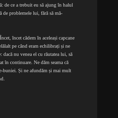
: de ce a trebuit eu să ajung în halul
adă de problemele lui, fără să mă-
 Încet, încet cădem în aceleași capcane
celălalt pe când eram echilibrați și ne
 dacă nu venea el cu răutatea lui, să
rat în continuare. Ne dăm seama că
i ne-buniei. Și ne afundăm și mai mult
nd.