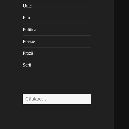
Utile
Fun
Politica
Poezie
Proză
Serii
Caută
după: