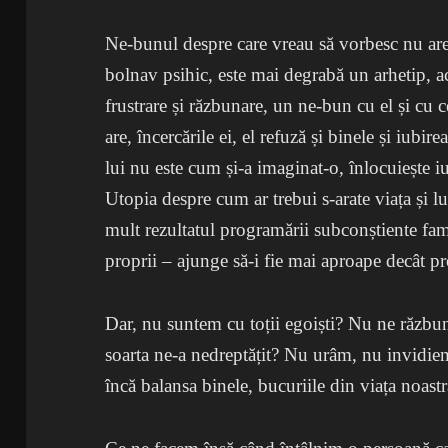
Ne-bunul despre care vreau să vorbesc nu are
bolnav psihic, este mai degrabă un arhetip, 
frustrare și răzbunare, un ne-bun cu el și cu 
are, încercările ei, el refuză și binele și iubir
lui nu este cum și-a imaginat-o, înlocuiește iu
Utopia despre cum ar trebui s-arate viața și l
mult rezultatul programării subconștiente famil
proprii – ajunge să-i fie mai aproape decât pr
Dar, nu suntem cu toții egoiști? Nu ne răzbun
soarta ne-a nedreptățit? Nu urâm, nu invidi
încă balansa binele, bucuriile din viața noast