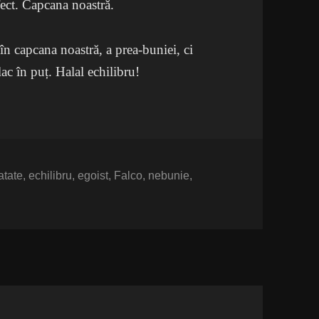
rfect. Capcana noastră.
în capcana noastră, a prea-buniei, ci
lac în puț. Halal echilibru!
hete
atate
,
echilibru
,
egoist
,
Falco
,
nebunie
,
 din mână