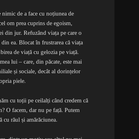
 nimic de a face cu noțiunea de
acel om prea cuprins de egoism,
cei din jur. Refuzând viața pe care o
ea din ea. Blocat în frustrarea că viața
birea de viață cu gelozia pe viață.
umea lui – care, din păcate, este mai
iale și sociale, decât al dorințelor
opria piele.
ăm cu toții pe ceilalți când credem că
em? O facem, dar nu pe față. Putem
ră cu răul și amărăciunea.