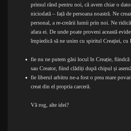
primul rând pentru noi, că avem chiar o dato
niciodată – față de persoana noastră. Ne creaz
personal, a re-creării lumii prin noi. Ne ridi
afara ei. De unde poate proveni această evide
împiedică să ne unim cu spiritul Creației, c
fie nu ne putem găsi locul în Creație, fiindc
sau Creator, fiind clădiți după chipul și asem
fie liberul arbitru ne-a fost o prea mare povar
creat din el propria carceră.
Vă rog, alte idei?