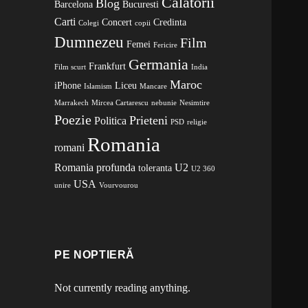
Calatorii
Blog
Barcelona
Bucuresti
Carti
Concert
Credinta
Colegi
copii
Dumnezeu
Film
Femei
Fericire
Germania
Frankfurt
Film scurt
India
Maroc
iPhone
Liceu
Islamism
Mancare
Marrakech
Mircea Cartarescu
nebunie
Nesimtire
Poezie
Prieteni
Politica
PSD
religie
Romania
romani
Romania profunda
U2
toleranta
U2 360
USA
unire
Vourvourou
PE NOPTIERĂ
Not currently reading anything.