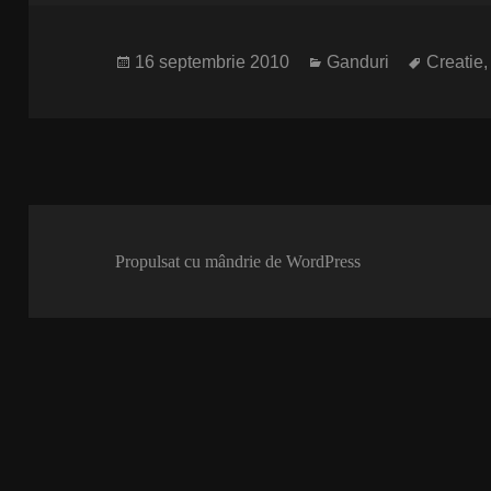
Publicat
Categorii
Etichete
16 septembrie 2010
Ganduri
Creatie
pe
Propulsat cu mândrie de WordPress