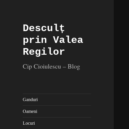
Desculț
prin Valea
Regilor
Cip Cioiulescu – Blog
Ganduri
Oameni
Locuri