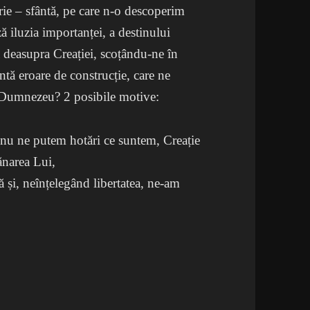
rie – sfântă, pe care n-o descoperim
ă iluzia importanței, a destinului
că deasupra Creației, scoțându-ne în
ntă eroare de construcție, care ne
u Dumnezeu? 2 posibile motive:
ă nu ne putem hotări ce suntem, Creație
ănarea Lui,
ă și, neînțelegând libertatea, ne-am