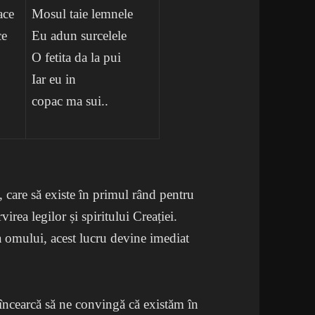
ace
Mosul taie lemnele
ce
Eu adun surcelele
O fetita da la pui
Iar eu in
copac ma sui..
, care să existe în primul rând pentru
virea legilor și spiritului Creației.
a omului, acest lucru devine imediat
încearcă să ne convingă că existăm în