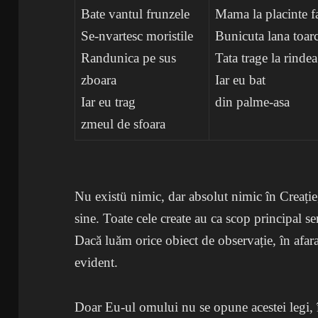
Bate vantul frunzele
Mama la placinte f
Se-nvartesc moristile
Bunicuta lana toar
Randunica pe sus
Tata trage la rindea
zboara
Iar eu bat
Iar eu trag
din palme-asa
zmeul de sfoara
Nu existü nimic, dar absolut nimic în Creație
sine. Toate cele create au ca scop principal ser
Dacă luăm orice obiect de observație, în afar
evident.
Doar Eu-ul omului nu se opune acestei legi, 