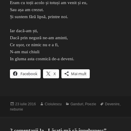
Eram cu toții acolo și totuși am venit și eu,
Sau așa am crezut.
Și suntem fără lipsă, printre noi.
Iar dacă-am ști,
Dacă prin negură ne-am aminti,
Ce ușor, ce nimic nu e a fi,
N-am mai chiuli
In gluma asta cosmică de-a deveni.
Facebook
X
Mai mult
Publicat
Autor
Categorii
Etichete
23 iulie 2016
Cioiulescu
Ganduri
,
Poezie
Devenire
,
pe
nebunie
2 comentarii la „Lăsați-mă să-înnebunesc”