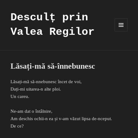
Desculț prin
Valea Regilor
MENIU
ȘI
WIDGET-
URI
Lăsați-mă să-înnebunesc
Lăsați-mă să-nnebunesc încet de voi,
Dați-mi uitarea-n alte ploi.
Un careu.
Ne-am dat o întâlnire,
Am deschis ochii-n ea și v-am văzut lipsa de-nceput.
De ce?