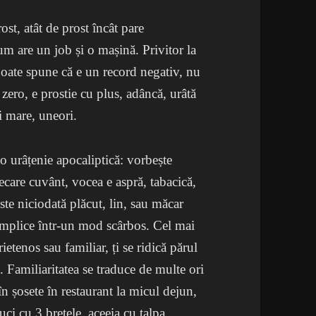
ost, atât de prost încât pare
cum are un job și o mașină. Privitor la
 poate spune că e un record negativ, nu
 zero, e prostie cu plus, adâncă, urâtă
ai mare, uneori.
 o urâțenie apocaliptică: vorbește
iecare cuvânt, vocea e aspră, tabacică,
te niciodată plăcut, lin, sau măcar
 complice într-un mod scârbos. Cel mai
ietenos sau familiar, ți se ridică părul
ă. Familiaritatea se traduce de multe ori
în șosete în restaurant la micul dejun,
ci cu 3 bretele, aceeia cu talpa