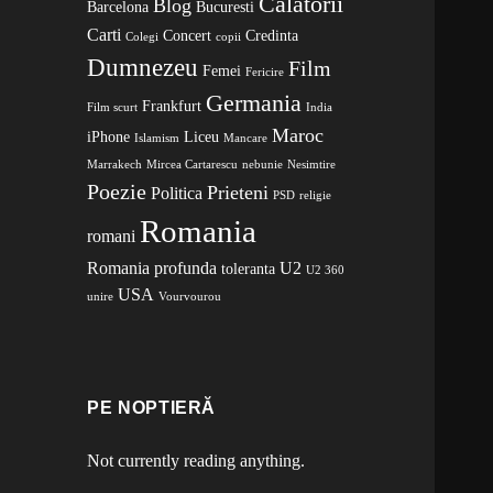
Calatorii
Blog
Barcelona
Bucuresti
Carti
Concert
Credinta
Colegi
copii
Dumnezeu
Film
Femei
Fericire
Germania
Frankfurt
Film scurt
India
Maroc
iPhone
Liceu
Islamism
Mancare
Marrakech
Mircea Cartarescu
nebunie
Nesimtire
Poezie
Prieteni
Politica
PSD
religie
Romania
romani
Romania profunda
U2
toleranta
U2 360
USA
unire
Vourvourou
PE NOPTIERĂ
Not currently reading anything.