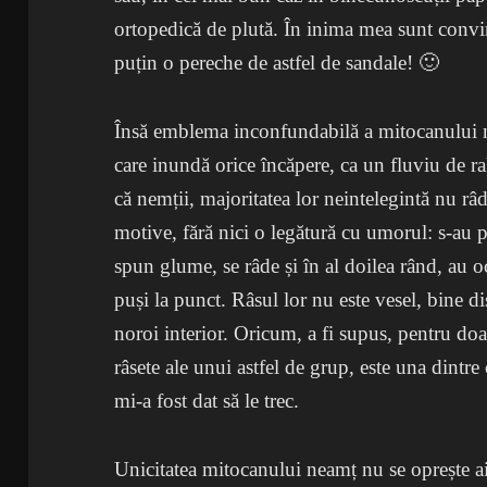
ortopedică de plută. În inima mea sunt convin
puțin o pereche de astfel de sandale! 🙂
Însă emblema inconfundabilă a mitocanului nea
care inundă orice încăpere, ca un fluviu de ra
că nemții, majoritatea lor neintelegintă nu râ
motive, fără nici o legătură cu umorul: s-au 
spun glume, se râde și în al doilea rând, au oc
puși la punct. Râsul lor nu este vesel, bine di
noroi interior. Oricum, a fi supus, pentru doa
râsete ale unui astfel de grup, este una dintre
mi-a fost dat să le trec.
Unicitatea mitocanului neamț nu se oprește aic