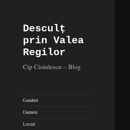
Desculț
prin Valea
Regilor
Cip Cioiulescu – Blog
Ganduri
Oameni
Locuri