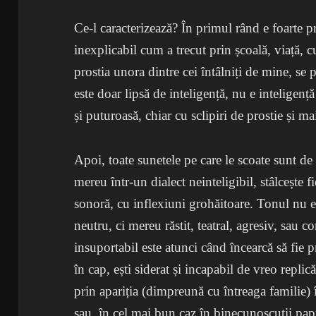
Ce-l caracterizează? În primul rând e foarte pr
inexplicabil cum a trecut prin școală, viață, 
prostia unora dintre cei întâlniți de mine, se
este doar lipsă de inteligență, nu e inteligență
și puturoasă, chiar cu sclipiri de prostie și m
Apoi, toate sunetele pe care le scoate sunt de
mereu într-un dialect neinteligibil, stâlcește f
sonoră, cu inflexiuni grohăitoare. Tonul nu es
neutru, ci mereu răstit, teatral, agresiv, sau
insuportabil este atunci când încearcă să fie pr
în cap, ești siderat și incapabil de vreo replic
prin apariția (dimpreună cu întreaga familie) 
sau, în cel mai bun caz în binecunoscuții papu