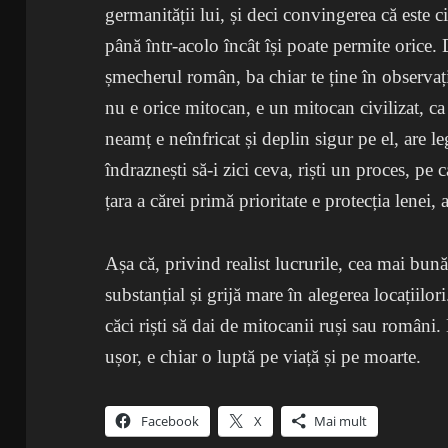
germanității lui, și deci convingerea că este ci
până într-acolo încât își poate permite orice.
șmecherul român, ba chiar te ține în observați
nu e orice mitocan, e un mitocan civilizat, c
neamț e neînfricat și deplin sigur pe el, are le
îndraznești să-i zici ceva, riști un proces, pe c
țara a cărei primă prioritate e protecția lenei, a
Așa că, privind realist lucrurile, cea mai bună
substanțial și grijă mare în alegerea locațiilo
căci riști să dai de mitocanii ruși sau români
ușor, e chiar o luptă pe viață și pe moarte.
Facebook
X
Mai mult