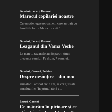
Ganduri
,
Locuri
,
Oameni
Marocul copilariei noastre
Cu emotie regasesc oameni care au trait cu
familiile lor in Maroc in anii '...
Ganduri
,
Locuri
,
Oameni
Leaganul din Vama Veche
La mare ... tavanele au disparut, simti
prezenta cerului. Pe drum, 7 oamnei...
Ganduri
,
Oameni
,
Politica
Despre nesimțire – din nou
Următorul articol are 7 ani, se cer ajustate
concluziile: "În primul rând a...
Locuri
,
Oameni
Ce mâncăm în picioare și ce