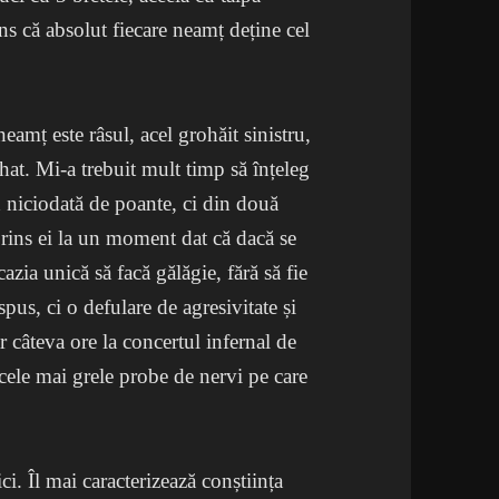
s că absolut fiecare neamț deține cel
mț este râsul, acel grohăit sinistru,
hat. Mi-a trebuit mult timp să înțeleg
d niciodată de poante, ci din două
prins ei la un moment dat că dacă se
azia unică să facă gălăgie, fără să fie
spus, ci o defulare de agresivitate și
r câteva ore la concertul infernal de
 cele mai grele probe de nervi pe care
i. Îl mai caracterizează conștiința