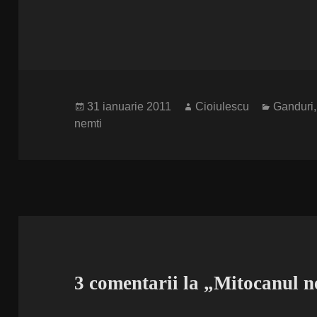
Publicat
Autor
Categori
31 ianuarie 2011
Cioiulescu
Ganduri
pe
nemti
3 comentarii la „Mitocanul 