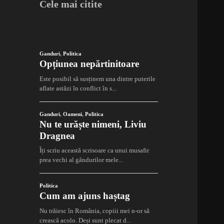
Cele mai citite
Ganduri
,
Politica
Opțiunea nepărtinitoare
Este posibil să susținem una dintre puterile
aflate astăzi în conflict în s...
Ganduri
,
Oameni
,
Politica
Nu te urăște nimeni, Liviu
Dragnea
Îți scriu această scrisoare ca unui musafir
prea vechi al gândurilor mele...
Politica
Cum am ajuns haștag
Nu trăiesc în România, copiii mei n-or să
crească acolo. Deși sunt plecat d...