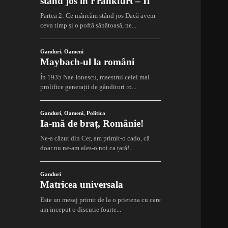
stând jos în Frankfurt – II
Partea 2: Ce mâncăm stând jos Dacă avem
ceva timp și o poftă sănătoasă, ne...
Ganduri
,
Oameni
Maybach-ul la români
În 1935 Nae Ionescu, maestrul celei mai
prolifice generații de gânditori ro...
Ganduri
,
Oameni
,
Politica
Ia-mă de braț, Românie!
Ne-a căzut din Cer, am primit-o cado, că
doar nu ne-am ales-o noi ca țară!...
Ganduri
Matricea universala
Este un mesaj primit de la o prietena cu care
am inceput o discutie foarte...