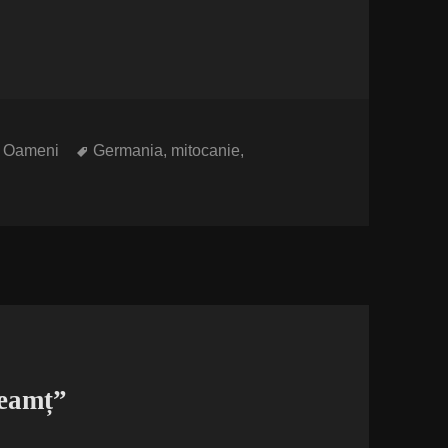
i
Etichete
,
Oameni
Germania
,
mitocanie
,
neamț”