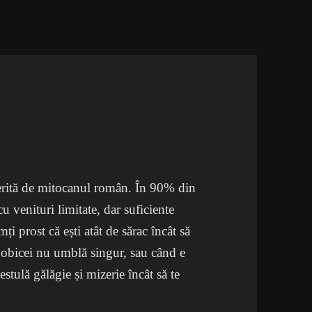
ferită de mitocanul român. În 90% din
cu venituri limitate, dar suficiente
ți prost că ești atât de sărac încât să
e obicei nu umblă singur, sau când e
stulă gălăgie și mizerie încât să te