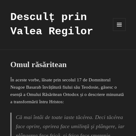
Desculț prin
Valea Regilor
MENIU
ȘI
WIDGET-
URI
Omul răsăritean
În aceste vorbe, lăsate prin secolul 17 de Domnitorul
Neagoe Basarab învățătură fiului său Teodosie, găsesc o
esență a Omului Răsăritean Ortodox și o descriere minunată
a transformării întru Hristos:
Că mai întâi de toate iaste tăcérea. Deci tăcérea
face oprire, oprirea face umilinţă şi plângere, iar
plângerea face frică, şi frica face smerenie.