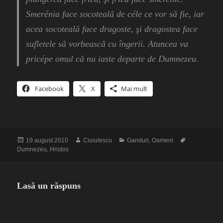
Smerénia face socoteală de céle ce vor să fie, iar
acea socoteală face dragoste, şi dragostea face
sufletele să vorbească cu îngerii. Atuncea va
pricépe omul că nu iaste departe de Dumnezeu.
Facebook
X
Mai mult
Publicat
Autor
Categorii
Etichete
19 august 2010
Cioiulescu
Ganduri
,
Oameni
pe
Dumnezeu
,
Hristos
Lasă un răspuns