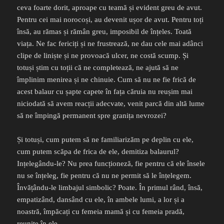
ceva foarte dorit, aproape cu teamă și evident greu de avut.
Pentru cei mai norocoși, au devenit ușor de avut. Pentru toți
însă, au rămas și rămân greu, imposibil de înțeles. Toată
viața. Ne fac fericiți și ne frustrează, ne dau cele mai adânci
clipe de liniște și ne provoacă ulcer, ne costă scump. Și
totuși știm cu toții că ne completează, ne ajută să ne
împlinim menirea și ne chinuie. Cum să nu ne fie frică de
acest balaur cu șapte capete în fața căruia nu reușim mai
niciodată să avem reacții adecvate, venit parcă din altă lume
să ne împingă permanent spre granița nevrozei?
Și totuși, cum putem să ne familiarizăm pe deplin cu ele,
cum putem scăpa de frica de ele, demitiza balaurul?
Ințelegându-le? Nu prea funcționeză, fie pentru că ele însele
nu se înțeleg, fie pentru că nu ne permit să le înțelegem.
Învățându-le limbajul simbolic? Poate. În primul rând, însă,
empatizând, dansând cu ele, în ambele lumi, a lor și a
noastră, împăcați cu femeia mamă și cu femeia pradă,
reunite în ele.