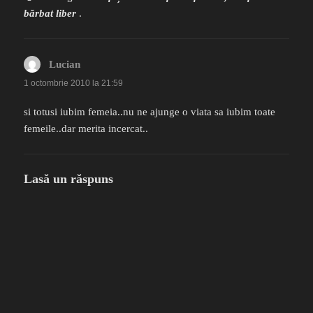
bărbat liber
.
Lucian
spune:
1 octombrie 2010 la 21:59
si totusi iubim femeia..nu ne ajunge o viata sa iubim toate
femeile..dar merita incercat..
Lasă un răspuns