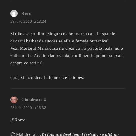
Roro
spune:
28 iulie 2010 la 13:24
Si uite asa confirmi singur celebra vorba ca – in spatele
oricarui barbat de succes se afla o femeie puternica!
Vezi Mesterul Manole..sa nu crezi ca-i o poveste reala, nu e
zidita nici-o Ana in cladirea aia, e o filozofie populara exact
despre ce scri tu!
curaj si incredere in femeie ce te iubesc
Cioiulescu
spune:
28 iulie 2010 la 13:32
@Roro:
🙂 Mai degraba:
în fața oricărei femei fericite, se află un