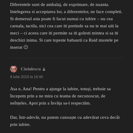
Diferentele sunt de ambalaj, de exprimare, de nuanta.
Intelegerea si acceptarea lor, a diferentelor, ne face completi.
Si demersul asta poate fi facut numai cu iubire – nu cea
carnala, tactila, nici cea care iti pretinde sa nu te mai uiti la
meci – ci aceea care iti permite sa iti golesti mintea si sa iti
deschizi inima. Si care topeste babaurii ca Raid mustele pe
inserat 🙂
Cioiulescu
spune:
9 iulie 2010 la 16:40
Asa e, Ana! Pentru a ajunge la iubire, totuși, trebuie sa
începem prin a ne mira cu teama de necunoscut, de
neînțeles. Apoi prin a învăța sa-l respectăm.
Dar, într-adevăr, nu putem cunoaște cu adevărat ceva decât
prin iubire.