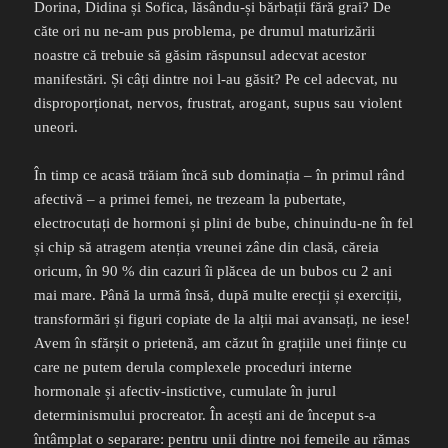
Dorina, Didina și Sofica, lăsându-și bărbații fără grai? De
căte ori nu ne-am pus problema, pe drumul maturizării
noastre că trebuie să găsim răspunsul adecvat acestor
manifestări. Și câți dintre noi l-au găsit? Pe cel adecvat, nu
disproporționat, nervos, frustrat, arogant, supus sau violent
uneori.
În timp ce acasă trăiam încă sub dominația – în primul rând
afectivă – a primei femei, ne trezeam la pubertate,
electrocutați de hormoni și plini de bube, chinuindu-ne în fel
și chip să atragem atenția vreunei zâne din clasă, căreia
oricum, în 90 % din cazuri îi plăcea de un bubos cu 2 ani
mai mare. Până la urmă însă, după multe erecții și exerciții,
transformări și figuri copiate de la alții mai avansați, ne iese!
Avem în sfărșit o prietenă, am căzut în grațiile unei ființe cu
care ne putem derula complexele proceduri interne
hormonale și afectiv-instictive, cumulate în jurul
determinismului procreator. În acești ani de început s-a
întâmplat o separare: pentru unii dintre noi femeile au rămas