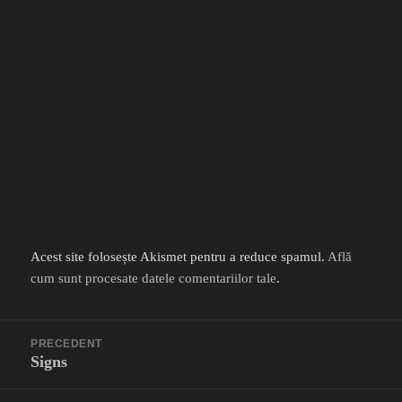
Acest site folosește Akismet pentru a reduce spamul.
Află
cum sunt procesate datele comentariilor tale
.
Navigare
PRECEDENT
în
Signs
Articolul
articole
anterior: