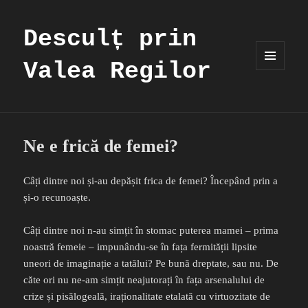
Desculț prin
Valea Regilor
MENIU
ȘI
WIDGET-
URI
Ne e frică de femei?
Câți dintre noi și-au depășit frica de femei? Începând prin a
și-o recunoaște.
Câți dintre noi n-au simțit în stomac puterea mamei – prima
noastră femeie – impunându-se în fața fermității lipsite
uneori de imaginație a tatălui? Pe bună dreptate, sau nu. De
căte ori nu ne-am simțit neajutorați în fața arsenalului de
crize și pisălogeală, iraționalitate etalată cu virtuozitate de