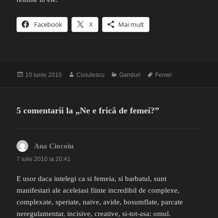
Facebook
X
Mai mult
Publicat
Autor
Categorii
Etichete
10 iunie 2010
Cioiulescu
Ganduri
Femei
pe
5 comentarii la „Ne e frică de femei?”
Ana Ciocoiu
spune:
7 iulie 2010 la 20:41
E usor daca intelegi ca si femeia, si barbatul, sunt
manifestari ale aceleiasi fiinte incredibil de complexe,
complexate, speriate, naive, avide, bosumflate, parcate
neregulamentar, incisive, creative, si-tot-asa: omul.