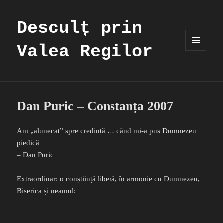
Desculț prin
Valea Regilor
MENIU
ȘI
WIDGET-
URI
Dan Puric – Constanța 2007
Am „alunecat” spre credință … când mi-a pus Dumnezeu
piedică
– Dan Puric
Extraordinar: o conștiință liberă, în armonie cu Dumnezeu,
Biserica și neamul: