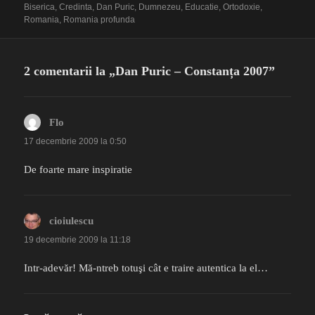
pe
Biserica
,
Credinta
,
Dan Puric
,
Dumnezeu
,
Educatie
,
Ortodoxie
,
Romania
,
Romania profunda
2 comentarii la „Dan Puric – Constanța 2007”
Flo
spune:
17 decembrie 2009 la 0:50
De foarte mare inspiratie
cioiulescu
spune:
19 decembrie 2009 la 11:18
Intr-adevăr! Mă-ntreb totuşi cât e traire autentica la el…