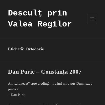
Desculț prin
Valea Regilor
MENIU
ȘI
WIDGET-
URI
Etichetă:
Ortodoxie
Dan Puric – Constanța 2007
Am „alunecat” spre credință … când mi-a pus Dumnezeu
piedică
– Dan Puric