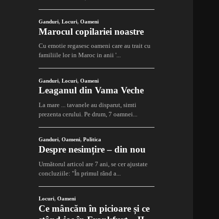
Ganduri
,
Locuri
,
Oameni
Marocul copilariei noastre
Cu emotie regasesc oameni care au trait cu
familiile lor in Maroc in anii '...
Ganduri
,
Locuri
,
Oameni
Leaganul din Vama Veche
La mare ... tavanele au disparut, simti
prezenta cerului. Pe drum, 7 oamnei...
Ganduri
,
Oameni
,
Politica
Despre nesimțire – din nou
Următorul articol are 7 ani, se cer ajustate
concluziile: "În primul rând a...
Locuri
,
Oameni
Ce mâncăm în picioare și ce