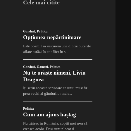
Cele mai citite
Ganduri
,
Politica
Opțiunea nepărtinitoare
Este posibil să susținem una dintre puterile
aflate astăzi în conflict în s...
Ganduri
,
Oameni
,
Politica
Nu te urăște nimeni, Liviu
Dragnea
Îți scriu această scrisoare ca unui musafir
prea vechi al gândurilor mele...
Politica
Cum am ajuns haștag
Nu trăiesc în România, copiii mei n-or să
crească acolo. Deși sunt plecat d...