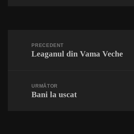
Navigare
în
PRECEDENT
Leaganul din Vama Veche
articole
Articolul
anterior:
URMĂTOR
Bani la uscat
Articolul
următor: