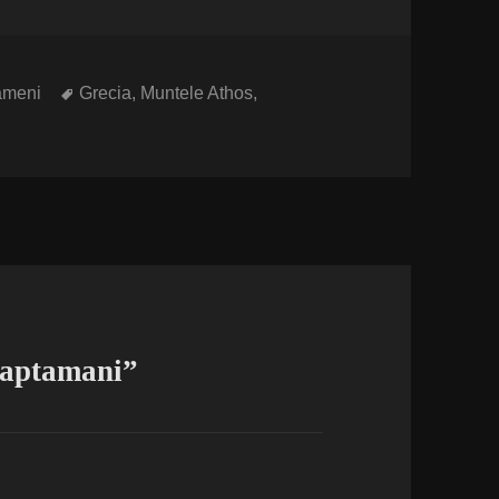
Etichete
ameni
Grecia
,
Muntele Athos
,
saptamani”