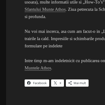
usoara), multe informatii utile si „How-To’s
Sfantului Munte Athos
. Ziua petrecuta la Sc
si profunda.
Nu voi mai incerca, asa cum am facut-o in „
trairile la cald. Impresiile si schimbarile pro
formulare pe indelete
Intre timp m-am indeletnicit cu publicarea on
Muntele Athos
.
Facebook
X
Mai mult