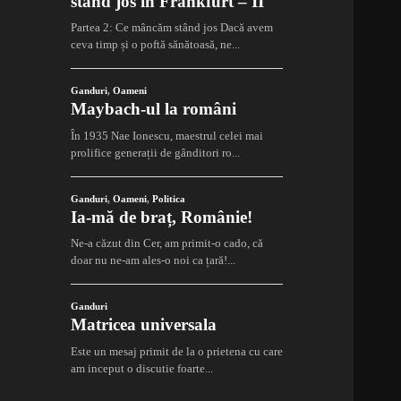
stând jos în Frankfurt – II
Partea 2: Ce mâncăm stând jos Dacă avem
ceva timp și o poftă sănătoasă, ne...
Ganduri
,
Oameni
Maybach-ul la români
În 1935 Nae Ionescu, maestrul celei mai
prolifice generații de gânditori ro...
Ganduri
,
Oameni
,
Politica
Ia-mă de braț, Românie!
Ne-a căzut din Cer, am primit-o cado, că
doar nu ne-am ales-o noi ca țară!...
Ganduri
Matricea universala
Este un mesaj primit de la o prietena cu care
am inceput o discutie foarte...