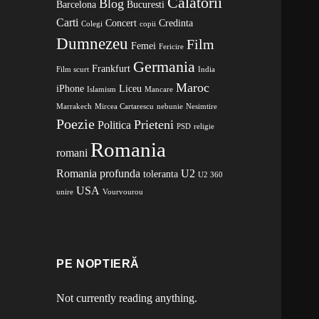
Calatorii
Blog
Barcelona
Bucuresti
Carti
Concert
Credinta
Colegi
copii
Dumnezeu
Film
Femei
Fericire
Germania
Frankfurt
Film scurt
India
Maroc
iPhone
Liceu
Islamism
Mancare
Marrakech
Mircea Cartarescu
nebunie
Nesimtire
Poezie
Prieteni
Politica
PSD
religie
Romania
romani
Romania profunda
U2
toleranta
U2 360
USA
unire
Vourvourou
PE NOPTIERĂ
Not currently reading anything.