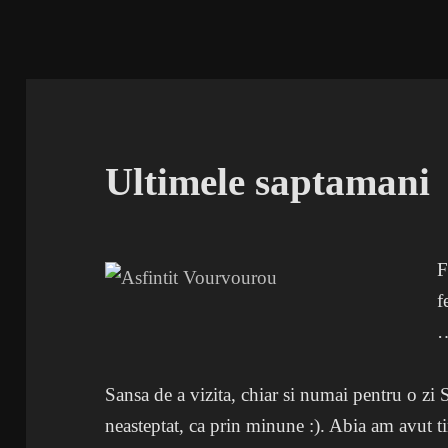
Ultimele saptamani
F
f
…
Sansa de a vizita, chiar si numai pentru o zi 
neasteptat, ca prin minune :). Abia am avut t