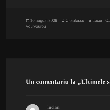
Publicat
Autor
Categorii
10 august 2009
Cioiulescu
Locuri
,
O
pe
Vourvourou
Un comentariu la „Ultimele 
lucian
spune: