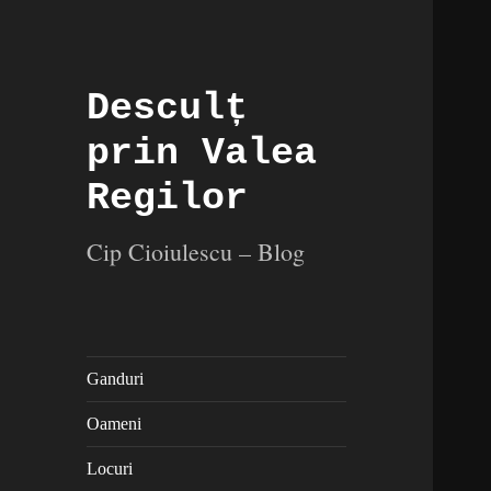
Desculț
prin Valea
Regilor
Cip Cioiulescu – Blog
Ganduri
Oameni
Locuri