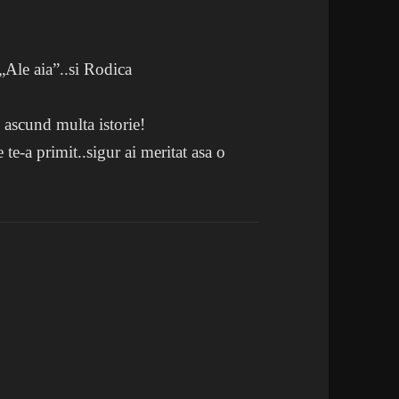
„Ale aia”..si Rodica
re ascund multa istorie!
e te-a primit..sigur ai meritat asa o