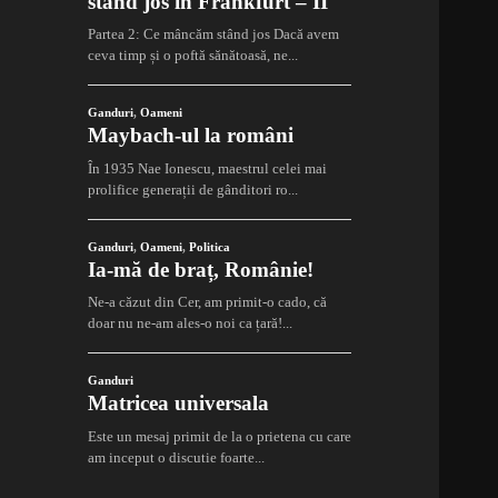
stând jos în Frankfurt – II
Partea 2: Ce mâncăm stând jos Dacă avem
ceva timp și o poftă sănătoasă, ne...
Ganduri
,
Oameni
Maybach-ul la români
În 1935 Nae Ionescu, maestrul celei mai
prolifice generații de gânditori ro...
Ganduri
,
Oameni
,
Politica
Ia-mă de braț, Românie!
Ne-a căzut din Cer, am primit-o cado, că
doar nu ne-am ales-o noi ca țară!...
Ganduri
Matricea universala
Este un mesaj primit de la o prietena cu care
am inceput o discutie foarte...