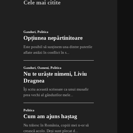
Cele mai citite
Ganduri
,
Politica
Opțiunea nepărtinitoare
Este posibil să susținem una dintre puterile
aflate astăzi în conflict în s...
Ganduri
,
Oameni
,
Politica
Nu te urăște nimeni, Liviu
Dragnea
Îți scriu această scrisoare ca unui musafir
prea vechi al gândurilor mele...
Politica
Cum am ajuns haștag
Nu trăiesc în România, copiii mei n-or să
crească acolo. Deși sunt plecat d...