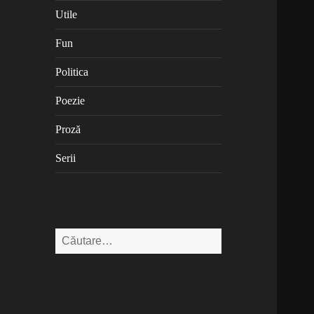
Utile
Fun
Politica
Poezie
Proză
Serii
Caută
după: