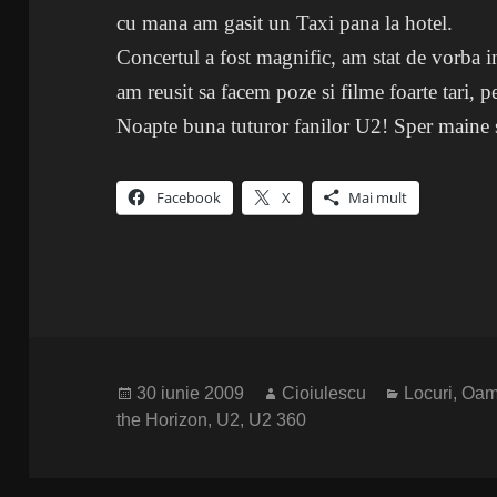
cu mana am gasit un Taxi pana la hotel.
Concertul a fost magnific, am stat de vorba in d
am reusit sa facem poze si filme foarte tari, pe
Noapte buna tuturor fanilor U2! Sper maine 
Facebook
X
Mai mult
Publicat
Autor
Categorii
30 iunie 2009
Cioiulescu
Locuri
,
Oam
pe
the Horizon
,
U2
,
U2 360