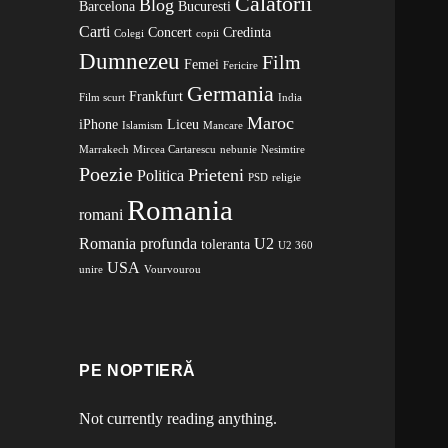
Calatorii
Blog
Barcelona
Bucuresti
Carti
Concert
Credinta
Colegi
copii
Dumnezeu
Film
Femei
Fericire
Germania
Frankfurt
Film scurt
India
Maroc
iPhone
Liceu
Islamism
Mancare
Marrakech
Mircea Cartarescu
nebunie
Nesimtire
Poezie
Prieteni
Politica
PSD
religie
Romania
romani
Romania profunda
U2
toleranta
U2 360
USA
unire
Vourvourou
PE NOPTIERĂ
Not currently reading anything.