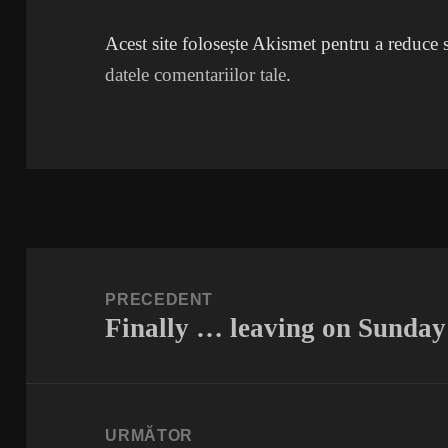
Acest site folosește Akismet pentru a reduce
datele comentariilor tale
.
Navigare
în
PRECEDENT
Finally … leaving on Sunday
articole
Articolul
anterior:
URMĂTOR