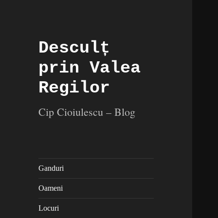
Desculț
prin Valea
Regilor
Cip Cioiulescu – Blog
Ganduri
Oameni
Locuri