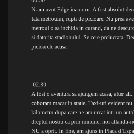
00:50
N-am avut Edge inauntru. A fost absolut dem
fata metroului, rupti de picioare. Nu prea 
metroul o sa inchida in curand, da ne descurc
si datorita stadionului. Se cere prelucrata. 
picioarele acasa.
02:30
A fost o aventura sa ajungem acasa, after all
coboram macar in statie. Taxi-uri evident nu
kilometru dupa care ne-am urcat intr-un autob
dreptul nostru ca prin minune, noi aflandu-n
NU a oprit. In fine, am ajuns in Placa d’Espa