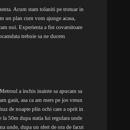
enta. Acum stam tolaniti pe trotuar in
avem un plan cum vom ajunge acasa,
am noi. Experienta a fist covarsitoare
Deocamdata trebuie sa ne ducem
. Metroul a inchis inainte sa apucam sa
 am gasit, asa ca am mers pe jos vreun
uz de noapte plin ochi care a oprit in
e la 50m dupa statia lui regulara unde
na unde, dupa un sfert de ora de facut