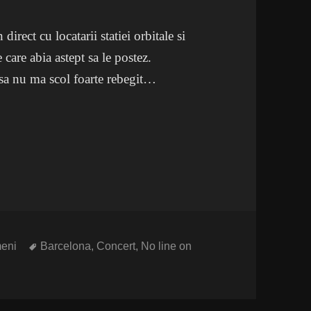
irect cu locatarii statiei orbitale si
 care abia astept sa le postez.
sa nu ma scol foarte rebegit…
Etichete
eni
Barcelona
,
Concert
,
No line on