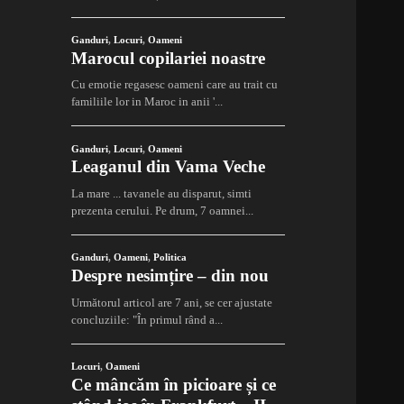
Ganduri
,
Locuri
,
Oameni
Marocul copilariei noastre
Cu emotie regasesc oameni care au trait cu
familiile lor in Maroc in anii '...
Ganduri
,
Locuri
,
Oameni
Leaganul din Vama Veche
La mare ... tavanele au disparut, simti
prezenta cerului. Pe drum, 7 oamnei...
Ganduri
,
Oameni
,
Politica
Despre nesimțire – din nou
Următorul articol are 7 ani, se cer ajustate
concluziile: "În primul rând a...
Locuri
,
Oameni
Ce mâncăm în picioare și ce