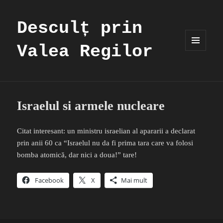
Desculț prin
Valea Regilor
MENIU
ȘI
WIDGET-
URI
Israelul si armele nucleare
Citat interesant: un ministru israelian al apararii a declarat
prin anii 60 ca “Israelul nu da fi prima tara care va folosi
bomba atomică, dar nici a doua!” tare!
Facebook
X
Mai mult