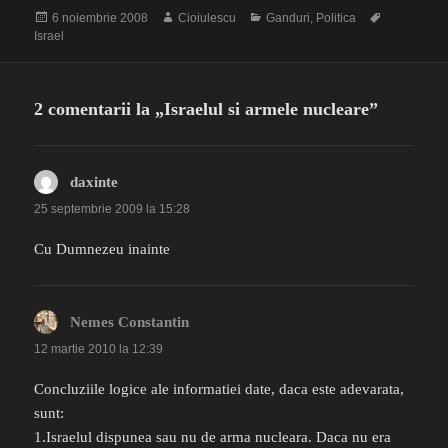
Publicat
Autor
Categorii
Etichete
6 noiembrie 2008
Cioiulescu
Ganduri
,
Politica
pe
Israel
2 comentarii la „Israelul si armele nucleare”
daxinte
spune:
25 septembrie 2009 la 15:28
Cu Dumnezeu inainte
Nemes Constantin
spune:
12 martie 2010 la 12:39
Concluziile logice ale informatiei date, daca este adevarata,
sunt:
1.Israelul dispunea sau nu de arma nucleara. Daca nu era