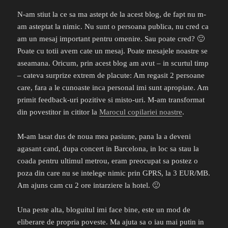
N-am stiut la ce sa ma astept de la acest blog, de fapt nu m-
am asteptat la nimic. Nu sunt o persoana publica, nu cred ca
am un mesaj important pentru omenire. Sau poate cred? 🙂
Poate cu totii avem cate un mesaj. Poate mesajele noastre se
aseamana. Oricum, prin acest blog am avut – in scurtul timp
– cateva surprize extrem de placute: Am regasit 2 persoane
care, fara a le cunoaste inca personal imi sunt apropiate. Am
primit feedback-uri pozitive si misto-uri. M-am transformat
din povestitor in cititor la
Marocul copilariei noastre
.
M-am lasat dus de noua mea pasiune, pana la a deveni
agasant cand, dupa concert in Barcelona, in loc sa stau la
coada pentru ultimul metrou, eram preocupat sa postez o
poza din care nu se intelege nimic prin GPRS, la 3 EUR/MB.
Am ajuns cam cu 2 ore intarziere la hotel. 🙂
Una peste alta, bloguitul imi face bine, este un mod de
eliberare de propria poveste. Ma ajuta sa o iau mai putin in