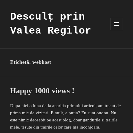
Desculț prin
Valea Regilor
MENIU
ȘI
WIDGET-
URI
Etichetă:
webhost
Happy 1000 views !
Dupa nici o luna de la aparitia primului articol, am trecut de
prima mie de vizitari. E mult, e putin? Eu sunt onorat. Nu
este nimic deosebit pe acest blog, doar gandurile si trairile
mele, tesute din trairile celor care ma inconjoara.