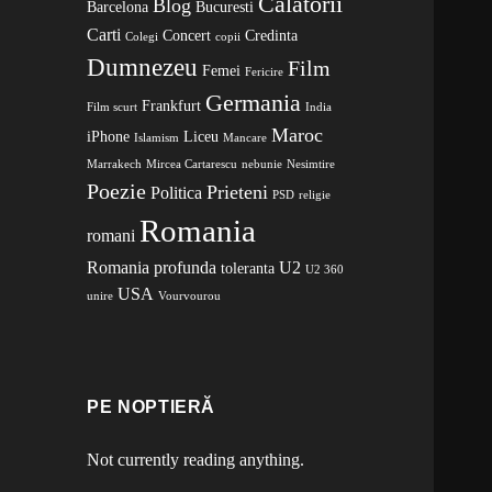
Calatorii
Blog
Barcelona
Bucuresti
Carti
Concert
Credinta
Colegi
copii
Dumnezeu
Film
Femei
Fericire
Germania
Frankfurt
Film scurt
India
Maroc
iPhone
Liceu
Islamism
Mancare
Marrakech
Mircea Cartarescu
nebunie
Nesimtire
Poezie
Prieteni
Politica
PSD
religie
Romania
romani
Romania profunda
U2
toleranta
U2 360
USA
unire
Vourvourou
PE NOPTIERĂ
Not currently reading anything.