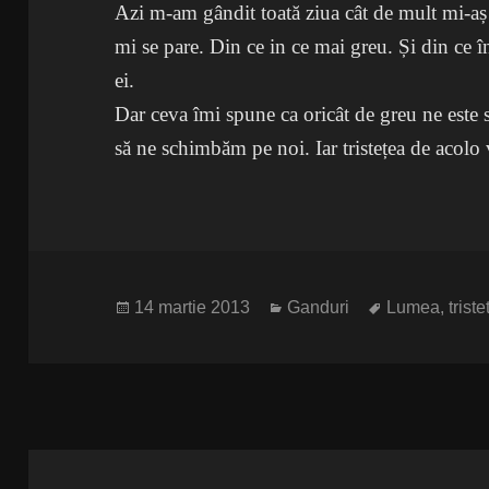
Azi m-am gândit toată ziua cât de mult mi-aș
mi se pare. Din ce in ce mai greu. Și din ce
ei.
Dar ceva îmi spune ca oricât de greu ne este
să ne schimbăm pe noi. Iar tristețea de acol
Publicat
Categorii
Etichete
14 martie 2013
Ganduri
Lumea
,
triste
pe