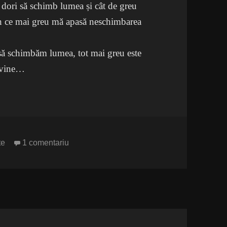
 dori să schimb lumea și cât de greu
 în ce mai greu mă apasă neschimbarea
 să schimbăm lumea, tot mai greu este
o vine…
la Vreau să schimb lumea
te
1 comentariu