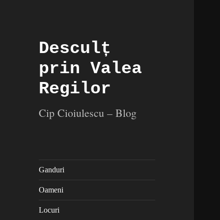
Desculț
prin Valea
Regilor
Cip Cioiulescu – Blog
Ganduri
Oameni
Locuri