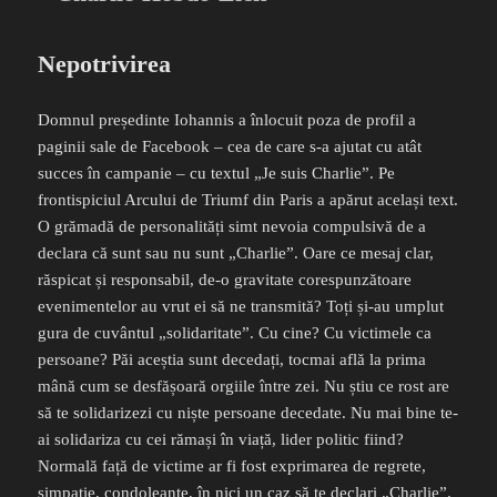
Nepotrivirea
Domnul președinte Iohannis a înlocuit poza de profil a
paginii sale de Facebook – cea de care s-a ajutat cu atât
succes în campanie – cu textul „Je suis Charlie”. Pe
frontispiciul Arcului de Triumf din Paris a apărut același text.
O grămadă de personalități simt nevoia compulsivă de a
declara că sunt sau nu sunt „Charlie”. Oare ce mesaj clar,
răspicat și responsabil, de-o gravitate corespunzătoare
evenimentelor au vrut ei să ne transmită? Toți și-au umplut
gura de cuvântul „solidaritate”. Cu cine? Cu victimele ca
persoane? Păi aceștia sunt decedați, tocmai află la prima
mână cum se desfășoară orgiile între zei. Nu știu ce rost are
să te solidarizezi cu niște persoane decedate. Nu mai bine te-
ai solidariza cu cei rămași în viață, lider politic fiind?
Normală față de victime ar fi fost exprimarea de regrete,
simpatie, condoleanțe, în nici un caz să te declari „Charlie”.