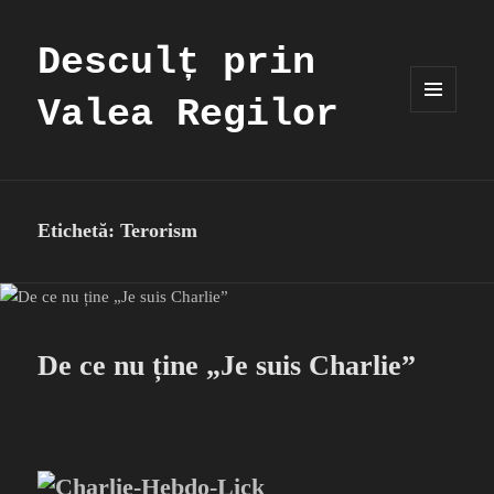
Desculț prin
Valea Regilor
MENIU
ȘI
WIDGET-
URI
Etichetă:
Terorism
De ce nu ține „Je suis Charlie”