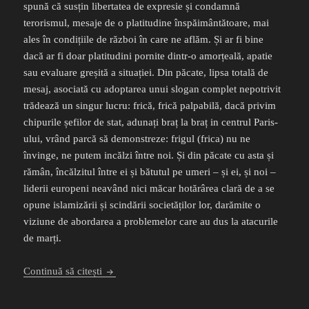
spună că susțin libertatea de expresie și condamnă
terorismul, mesaje de o platitudine înspăimântătoare, mai
ales în condițiile de război în care ne aflăm. Și ar fi bine
dacă ar fi doar platitudini pornite dintr-o amorțeală, apatie
sau evaluare greșită a situației. Din păcate, lipsa totală de
mesaj, asociată cu adoptarea unui slogan complet nepotrivit
trădează un singur lucru: frică, frică palpabilă, dacă privim
chipurile șefilor de stat, adunați braț la braț in centrul Paris-
ului, vrând parcă să demonstreze: frigul (frica) nu ne
învinge, ne putem incălzi între noi. Și din păcate cu asta și
rămân, încălzitul între ei și bătutul pe umeri – și ei, și noi –
liderii europeni neavând nici măcar hotărârea clară de a se
opune islamizării și scindării societăților lor, darămite o
viziune de abordarea a problemelor care au dus la atacurile
de marți.
De ce nu ține „Je suis Charlie”
Continuă să citești