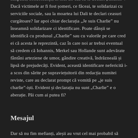
Dacă victimele ar fi fost șomeri, ce făceai, te solidarizai cu
serviciile sociale, sau la moartea lui Dali te declari ceasuri
curgătoare? Iar apoi chiar declarația „Je suis Charlie” nu
înseamnă solidarizare ci identificare. Poate dânșii se
identifică cu produsul „Charlie” sau cu valorile pe care cred
ei că acesta le reprezintă, caz în care noi ar trebui eventual
să credem că Iohannis, Merkel sau Hollande sunt adevărate
fântâni arteziene de umor, gândire creativă, îndrăzneală și
lipsă de prejudecăți. Evident, această identificare nefericită i-
a scos din sărite pe supraviețuitorii din redacția numitei
reviste, care au declarat prompt că vomită pe „je suis
charlie”-iști. Evident și declarația nu sunt „Charlie” e o
aberație. Păi cum ai putea fi?
Mesajul
Dar să nu fim mefianți, aleșii au vrut cel mai probabil să