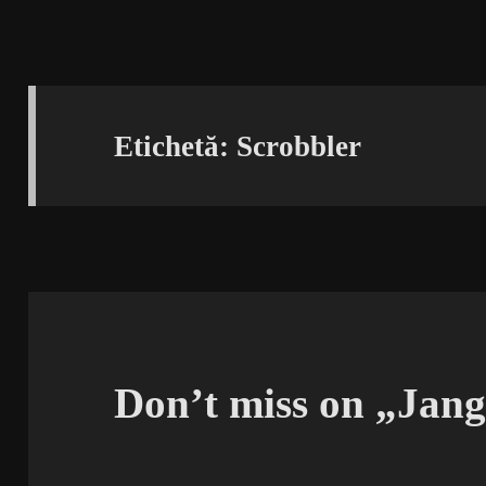
Etichetă:
Scrobbler
Don’t miss on „Jan