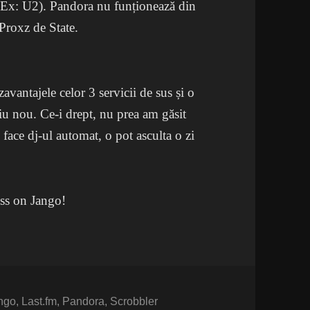
 (Ex: U2). Pandora nu funționează din
Proxz de State.
vantajele celor 3 servicii de sus și o
iu nou. Ce-i drept, nu prea am găsit
ace dj-ul automat, o pot asculta o zi
iss on Jango!
ngo
,
Last.fm
,
Pandora
,
Scrobbler