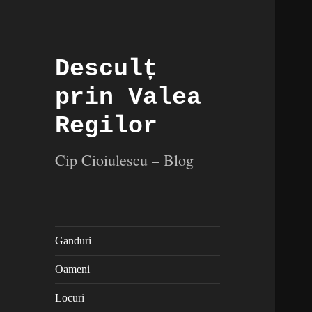
Desculț
prin Valea
Regilor
Cip Cioiulescu – Blog
Ganduri
Oameni
Locuri