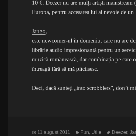
10 €. Deezer nu are mulți artiști mainstream
Europa, pentru accesarea lui ai nevoie de un 
Jango
,
este newcomer-ul în domeniu, care nu are deza
librărie audio impresionantă pentru un servic
muzică romănească, dar combinația pe care o f
întreagă fără să mă plictisesc.
Deci, dacă sunteți „into scrobblers”, don’t m
Publicat
Categorii
Etichete
11 august 2011
Fun
,
Utile
Deezer
,
Ja