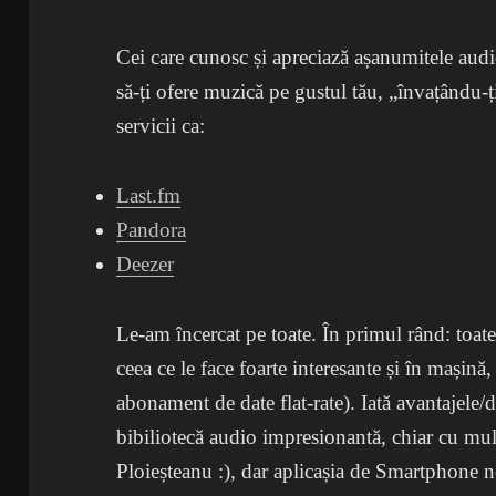
Cei care cunosc și apreciază așanumitele audi
să-ți ofere muzică pe gustul tău, „învațându-ț
servicii ca:
Last.fm
Pandora
Deezer
Le-am încercat pe toate. În primul rând: toate
ceea ce le face foarte interesante și în mașină,
abonament de date flat-rate). Iată avantajele/
bibiliotecă audio impresionantă, chiar cu mulți
Ploieșteanu :), dar aplicașia de Smartphone 