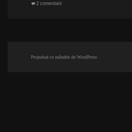
pe
la Don’t miss on „Jango”
2 comentarii
Propulsat cu mândrie de WordPress