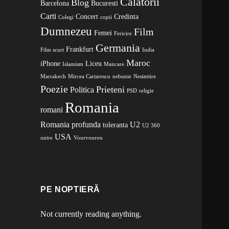
Calatorii
Blog
Barcelona
Bucuresti
Carti
Concert
Credinta
Colegi
copii
Dumnezeu
Film
Femei
Fericire
Germania
Frankfurt
Film scurt
India
Maroc
iPhone
Liceu
Islamism
Mancare
Marrakech
Mircea Cartarescu
nebunie
Nesimtire
Poezie
Prieteni
Politica
PSD
religie
Romania
romani
Romania profunda
U2
toleranta
U2 360
USA
unire
Vourvourou
PE NOPTIERĂ
Not currently reading anything.