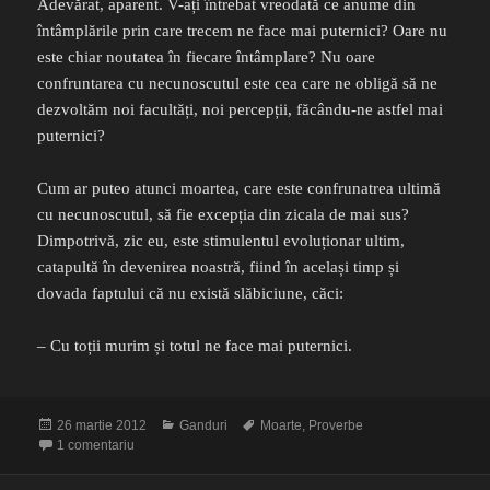
Adevărat, aparent. V-ați întrebat vreodată ce anume din
întâmplările prin care trecem ne face mai puternici? Oare nu
este chiar noutatea în fiecare întâmplare? Nu oare
confruntarea cu necunoscutul este cea care ne obligă să ne
dezvoltăm noi facultăți, noi percepții, făcându-ne astfel mai
puternici?
Cum ar puteo atunci moartea, care este confrunatrea ultimă
cu necunoscutul, să fie excepția din zicala de mai sus?
Dimpotrivă, zic eu, este stimulentul evoluționar ultim,
catapultă în devenirea noastră, fiind în același timp și
dovada faptului că nu există slăbiciune, căci:
– Cu toții murim și totul ne face mai puternici.
Publicat
Categorii
Etichete
26 martie 2012
Ganduri
Moarte
,
Proverbe
pe
la Totul te face mai puternic
1 comentariu