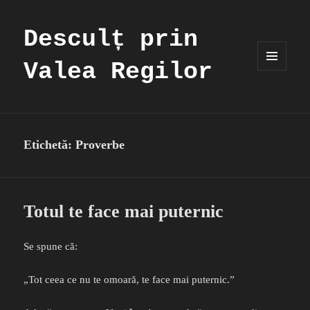
Desculț prin
Valea Regilor
MENIU
ȘI
WIDGET-
URI
Etichetă:
Proverbe
Totul te face mai puternic
Se spune că:
„Tot ceea ce nu te omoară, te face mai puternic.”