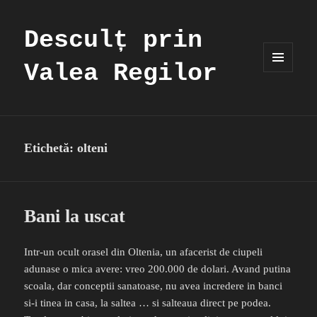
Desculț prin
Valea Regilor
MENIU
ȘI
WIDGET-
URI
Etichetă:
olteni
Bani la uscat
Intr-un ocult orasel din Oltenia, un afacerist de ciupeli
adunase o mica avere: vreo 200.000 de dolari. Avand putina
scoala, dar conceptii sanatoase, nu avea incredere in banci
si-i tinea in casa, la saltea … si salteaua direct pe podea.