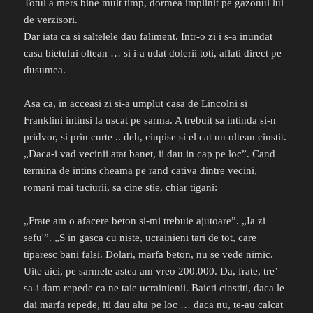
Totul a mers bine mult timp, dormea implinit pe gazonul lui
de verzisori.
Dar iata ca si saltelele dau faliment. Intr-o zi i s-a inundat
casa bietului oltean … si i-a udat dolerii toti, aflati direct pe
dusumea.
Asa ca, in acceasi zi si-a umplut casa de Lincolni si
Franklini intinsi la uscat pe sarma. A trebuit sa intinda si-n
pridvor, si prin curte .. deh, ciupise si el cat un oltean cinstit.
„Daca-i vad vecinii atat banet, ii dau in cap pe loc”. Cand
termina de intins cheama pe rand cativa dintre vecini,
romani mai tuciurii, sa cine stie, chiar tigani:
„Frate am o afacere beton si-mi trebuie ajutoare”. „Ia zi
sefu'”. „S in gasca cu niste, ucrainieni tari de tot, care
tiparesc bani falsi. Dolari, marfa beton, nu se vede nimic.
Uite aici, pe sarmele astea am vreo 200.000. Da, frate, tre’
sa-i dam repede ca ne taie ucrainienii. Baieti cinstiti, daca le
dai marfa repede, iti dau alta pe loc … daca nu, te-au calcat