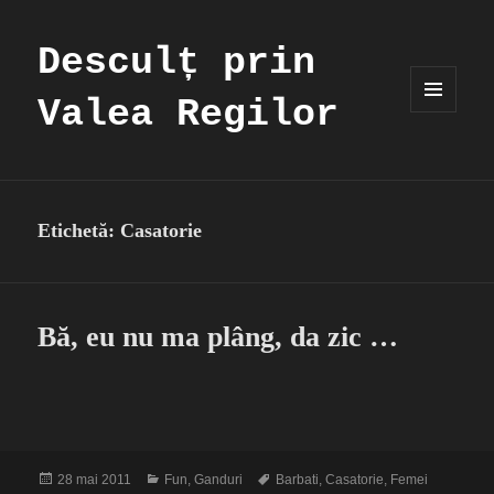
Desculț prin
Valea Regilor
MENIU
ȘI
WIDGET-
URI
Etichetă:
Casatorie
Bă, eu nu ma plâng, da zic …
Publicat
Categorii
Etichete
28 mai 2011
Fun
,
Ganduri
Barbati
,
Casatorie
,
Femei