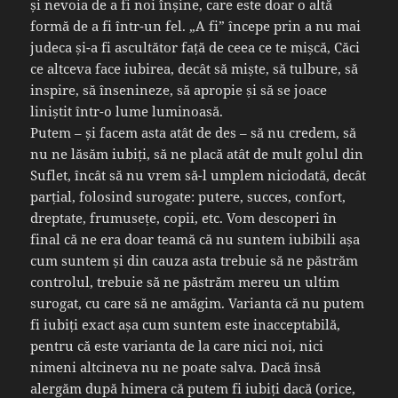
și nevoia de a fi noi înșine, care este doar o altă
formă de a fi într-un fel. „A fi” începe prin a nu mai
judeca și-a fi ascultător față de ceea ce te mișcă, Căci
ce altceva face iubirea, decât să miște, să tulbure, să
inspire, să însenineze, să apropie și să se joace
liniștit într-o lume luminoasă.
Putem – și facem asta atât de des – să nu credem, să
nu ne lăsăm iubiți, să ne placă atât de mult golul din
Suflet, încât să nu vrem să-l umplem niciodată, decât
parțial, folosind surogate: putere, succes, confort,
dreptate, frumusețe, copii, etc. Vom descoperi în
final că ne era doar teamă că nu suntem iubibili așa
cum suntem și din cauza asta trebuie să ne păstrăm
controlul, trebuie să ne păstrăm mereu un ultim
surogat, cu care să ne amăgim. Varianta că nu putem
fi iubiți exact așa cum suntem este inacceptabilă,
pentru că este varianta de la care nici noi, nici
nimeni altcineva nu ne poate salva. Dacă însă
alergăm după himera că putem fi iubiți dacă (orice,