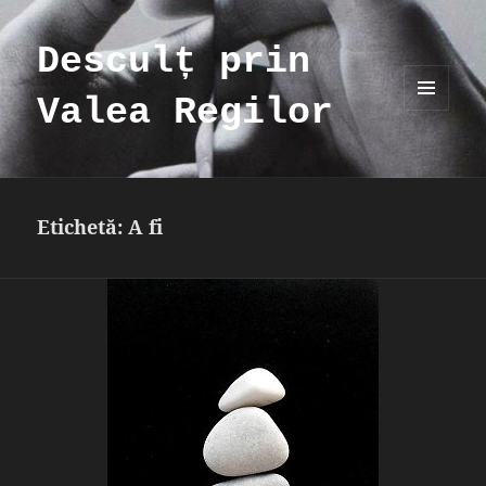
Desculț prin
Valea Regilor
MENIU
ȘI
WIDGET-
URI
Etichetă:
A fi