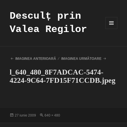
Desculț prin
Valea Regilor
MENIU
ȘI
WIDGET-
URI
IMAGINEA ANTERIOARĂ
IMAGINEA URMĂTOARE
l_640_480_8F7ADCAC-5474-
4224-9C64-7FD15F71CCDB.jpeg
Publicat
Dimensiune
27 iunie 2009
640 × 480
pe
completă