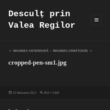
Desculț prin
Valea Regilor
MENIU
ȘI
WIDGET-
URI
IMAGINEA ANTERIOARĂ
IMAGINEA URMĂTOARE
cropped-pen-sm1.jpg
Publicat
Dimensiune
15 februarie 2017
954 × 1300
pe
completă