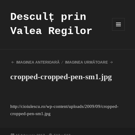
Desculț prin
Valea Regilor
MENIU
ȘI
WIDGET-
URI
IMAGINEA ANTERIOARĂ
IMAGINEA URMĂTOARE
cropped-cropped-pen-sm1.jpg
http://cioiulescu.ro/wp-content/uploads/2009/09/cropped-
cropped-pen-sm1.jpg