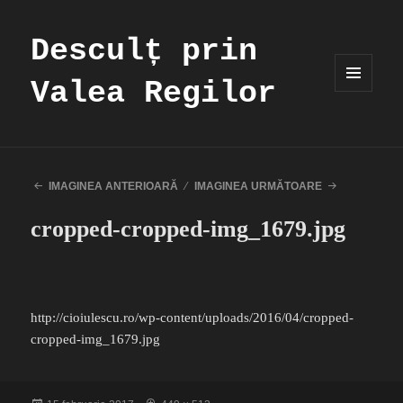
Desculț prin
Valea Regilor
MENIU
ȘI
WIDGET-
URI
IMAGINEA ANTERIOARĂ
IMAGINEA URMĂTOARE
cropped-cropped-img_1679.jpg
http://cioiulescu.ro/wp-content/uploads/2016/04/cropped-
cropped-img_1679.jpg