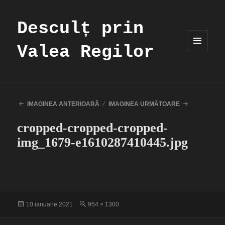
Desculț prin
Valea Regilor
MENIU
ȘI
WIDGET-
URI
IMAGINEA ANTERIOARĂ
IMAGINEA URMĂTOARE
cropped-cropped-cropped-
img_1679-e1610287410445.jpg
Publicat
Dimensiune
10 ianuarie 2021
954 × 1300
pe
completă