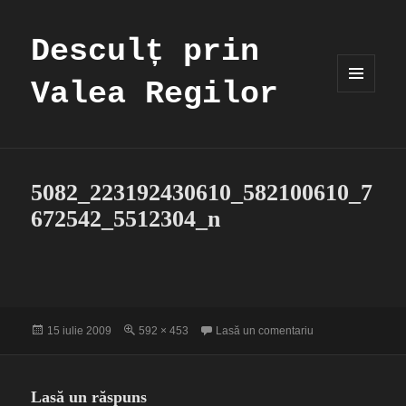
Desculț prin
Valea Regilor
MENIU
ȘI
WIDGET-
URI
5082_223192430610_582100610_7
672542_5512304_n
Publicat
Dimensiune
la 5082_2231924
15 iulie 2009
592 × 453
Lasă un comentariu
pe
completă
Lasă un răspuns