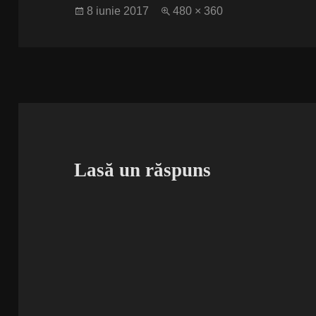
Publicat
Dimensiune
8 iunie 2017
480 × 360
pe
completă
Lasă un răspuns