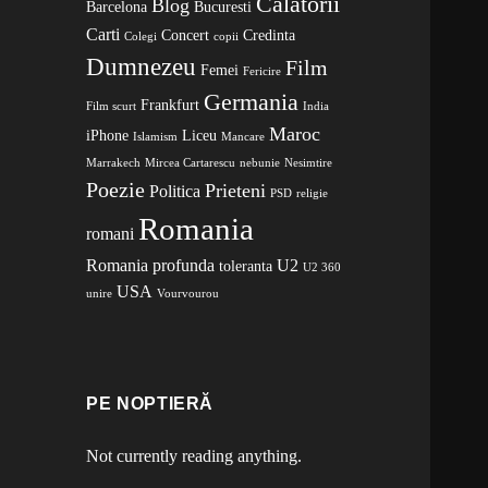
Calatorii
Blog
Barcelona
Bucuresti
Carti
Concert
Credinta
Colegi
copii
Dumnezeu
Film
Femei
Fericire
Germania
Frankfurt
Film scurt
India
Maroc
iPhone
Liceu
Islamism
Mancare
Marrakech
Mircea Cartarescu
nebunie
Nesimtire
Poezie
Prieteni
Politica
PSD
religie
Romania
romani
Romania profunda
U2
toleranta
U2 360
USA
unire
Vourvourou
PE NOPTIERĂ
Not currently reading anything.