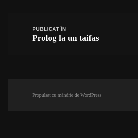
Navigare
în
PUBLICAT ÎN
Prolog la un taifas
articole
Propulsat cu mândrie de WordPress