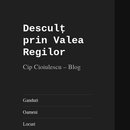
Desculț
prin Valea
Regilor
Cip Cioiulescu – Blog
Ganduri
Oameni
Locuri