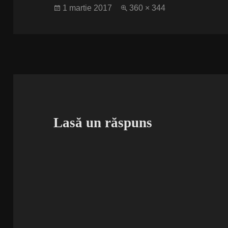
Publicat
Dimensiune
1 martie 2017
360 × 344
pe
completă
Lasă un răspuns