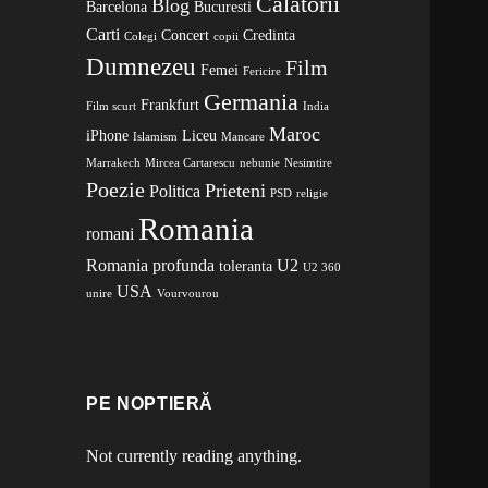
Calatorii
Blog
Barcelona
Bucuresti
Carti
Concert
Credinta
Colegi
copii
Dumnezeu
Film
Femei
Fericire
Germania
Frankfurt
Film scurt
India
Maroc
iPhone
Liceu
Islamism
Mancare
Marrakech
Mircea Cartarescu
nebunie
Nesimtire
Poezie
Prieteni
Politica
PSD
religie
Romania
romani
Romania profunda
U2
toleranta
U2 360
USA
unire
Vourvourou
PE NOPTIERĂ
Not currently reading anything.