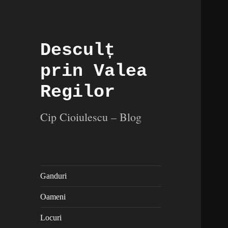
Desculț
prin Valea
Regilor
Cip Cioiulescu – Blog
Ganduri
Oameni
Locuri