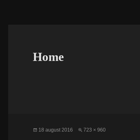
Home
Publicat
Dimensiune
18 august 2016
723 × 960
pe
completă