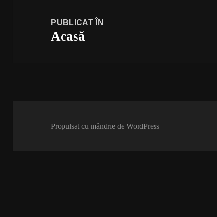
Navigare
în
PUBLICAT ÎN
Acasă
articole
Propulsat cu mândrie de WordPress