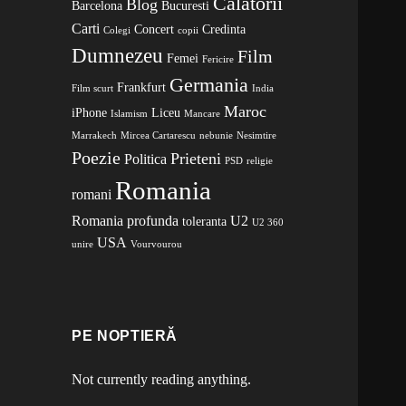
Calatorii
Blog
Barcelona
Bucuresti
Carti
Concert
Credinta
Colegi
copii
Dumnezeu
Film
Femei
Fericire
Germania
Frankfurt
Film scurt
India
Maroc
iPhone
Liceu
Islamism
Mancare
Marrakech
Mircea Cartarescu
nebunie
Nesimtire
Poezie
Prieteni
Politica
PSD
religie
Romania
romani
Romania profunda
U2
toleranta
U2 360
USA
unire
Vourvourou
PE NOPTIERĂ
Not currently reading anything.