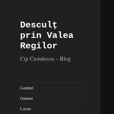
Desculț
prin Valea
Regilor
Cip Cioiulescu – Blog
Ganduri
Oameni
Locuri