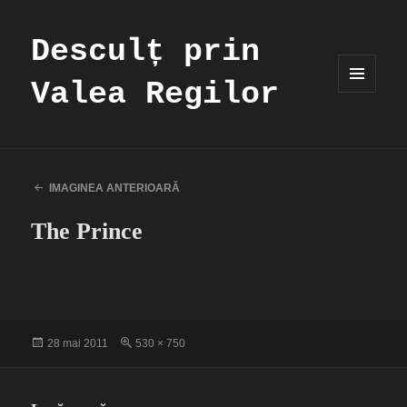
Desculț prin
Valea Regilor
MENIU
ȘI
WIDGET-
URI
IMAGINEA ANTERIOARĂ
The Prince
Publicat
Dimensiune
28 mai 2011
530 × 750
pe
completă