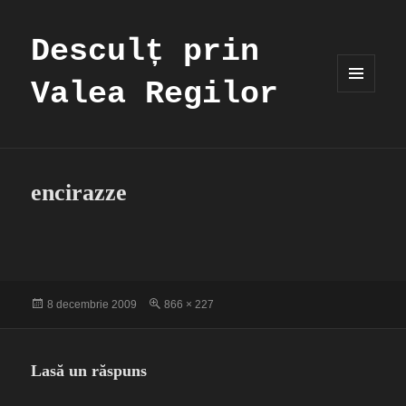
Desculț prin
Valea Regilor
MENIU
ȘI
WIDGET-
URI
encirazze
Publicat
Dimensiune
8 decembrie 2009
866 × 227
pe
completă
Lasă un răspuns