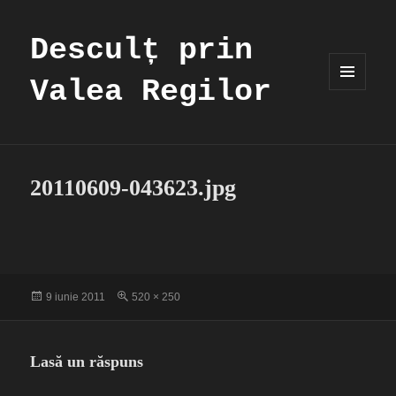
Desculț prin
Valea Regilor
MENIU
ȘI
WIDGET-
URI
20110609-043623.jpg
Publicat
Dimensiune
9 iunie 2011
520 × 250
pe
completă
Lasă un răspuns