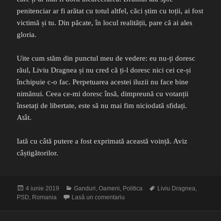
penitenciar ar fi arătat cu totul altfel, căci știm cu toții, ai fost
victimă și tu. Din păcate, în locul realității, pare că ai ales
gloria.
Uite cum stăm din punctul meu de vedere: eu nu-ți doresc
răul, Liviu Dragnea și nu cred că ți-l doresc nici cei ce-și
închipuie c-o fac. Perpetuarea acestei iluzii nu face bine
nimănui. Ceea ce-mi doresc însă, dimpreună cu votanții
însetați de libertate, este să nu mai fim niciodată sfidați.
Atât.
Iată cu câtă putere a fost exprimată această voință. Aviz
câștigătorilor.
Publicat
Categorii
Etichete
4 iunie 2019
Ganduri
,
Oameni
,
Politica
Liviu Dragnea
,
pe
la Nu te urăște nimeni, Liviu Dragn
PSD
,
Romania
Lasă un comentariu