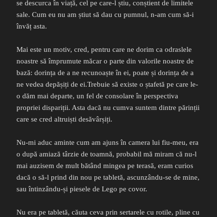
se descurca în viață, cel pe care-l știu, conștient de limitele
sale. Cum eu nu am știut să dau cu pumnul, n-am cum să-i
învăț asta.
Mai este un motiv, cred, pentru care ne dorim ca odraslele
noastre să împrumute măcar o parte din valorile noastre de
bază: dorința de a ne recunoaște în ei, poate și dorința de a
ne vedea depășiți de ei.Trebuie să existe o ștafetă pe care le-
o dăm mai departe, un fel de consolare în perspectiva
propriei dispariții. Asta dacă nu cumva suntem dintre părinții
care se cred altruiști desăvârșiți.
Nu-mi aduc aminte cum am ajuns în camera lui fiu-meu, era
o după amiază târzie de toamnă, probabil mă miram că nu-l
mai auzisem de mult bătând mingea pe terasă, eram curios
dacă o să-l prind din nou pe tabletă, ascunzându-se de mine,
sau întinzându-și piesele de Lego pe covor.
Nu era pe tabletă, căuta ceva prin sertarele cu rotile, pline cu