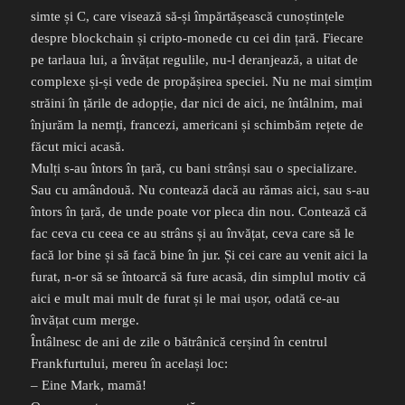
simte și C, care visează să-și împărtășească cunoștințele
despre blockchain și cripto-monede cu cei din țară. Fiecare
pe tarlaua lui, a învățat regulile, nu-l deranjează, a uitat de
complexe și-și vede de propășirea speciei. Nu ne mai simțim
străini în țările de adopție, dar nici de aici, ne întâlnim, mai
înjurăm la nemți, francezi, americani și schimbăm rețete de
făcut mici acasă.
Mulți s-au întors în țară, cu bani strânși sau o specializare.
Sau cu amândouă. Nu contează dacă au rămas aici, sau s-au
întors în țară, de unde poate vor pleca din nou. Contează că
fac ceva cu ceea ce au strâns și au învățat, ceva care să le
facă lor bine și să facă bine în jur. Și cei care au venit aici la
furat, n-or să se întoarcă să fure acasă, din simplul motiv că
aici e mult mai mult de furat și le mai ușor, odată ce-au
învățat cum merge.
Întâlnesc de ani de zile o bătrânică cerșind în centrul
Frankfurtului, mereu în același loc:
– Eine Mark, mamă!