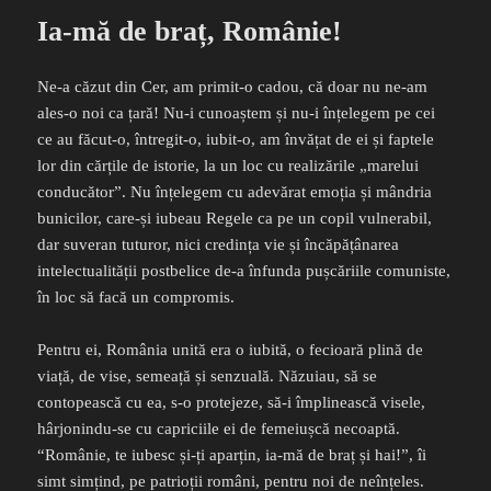
Ia-mă de braț, Românie!
Ne-a căzut din Cer, am primit-o cadou, că doar nu ne-am
ales-o noi ca țară! Nu-i cunoaștem și nu-i înțelegem pe cei
ce au făcut-o, întregit-o, iubit-o, am învățat de ei și faptele
lor din cărțile de istorie, la un loc cu realizările „marelui
conducător”. Nu înțelegem cu adevărat emoția și mândria
bunicilor, care-și iubeau Regele ca pe un copil vulnerabil,
dar suveran tuturor, nici credința vie și încăpățânarea
intelectualității postbelice de-a înfunda pușcăriile comuniste,
în loc să facă un compromis.
Pentru ei, România unită era o iubită, o fecioară plină de
viață, de vise, semeață și senzuală. Năzuiau, să se
contopească cu ea, s-o protejeze, să-i împlinească visele,
hârjonindu-se cu capriciile ei de femeiușcă necoaptă.
“Românie, te iubesc și-ți aparțin, ia-mă de braț și hai!”, îi
simt simțind, pe patrioții români, pentru noi de neînțeles.