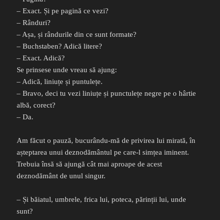
– Exact. Și pe pagină ce vezi?
– Rânduri?
– Așa, și rândurile din ce sunt formate?
– Buchstaben? Adică litere?
– Exact. Adică?
Se prinsese unde vreau să ajung:
– Adică, liniuțe și puntulețe.
– Bravo, deci tu vezi liniuțe și punctulețe negre pe o hârtie
albă, corect?
– Da.
Am făcut o pauză, bucurându-mă de privirea lui mirată, în
așteptarea unui deznodământul pe care-l simțea iminent.
Trebuia însă să ajungă cât mai aproape de acest
deznodământ de unul singur.
– Și băiatul, umbrele, frica lui, poteca, părinții lui, unde
sunt?