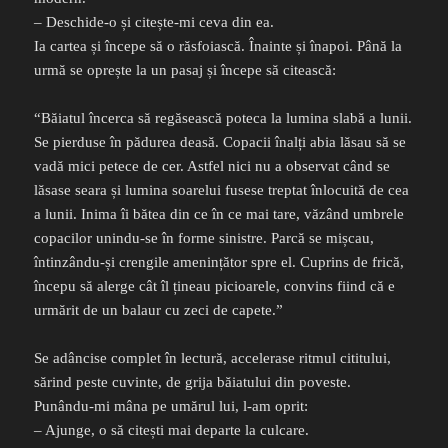
– Deschide-o și citește-mi ceva din ea.
Ia cartea și începe să o răsfoiască. Înainte și înapoi. Până la
urmă se oprește la un pasaj și începe să citească:
“Băiatul încerca să regăsească poteca la lumina slabă a lunii.
Se pierduse în pădurea deasă. Copacii înalți abia lăsau să se
vadă mici petece de cer. Astfel nici nu a observat când se
lăsase seara și lumina soarelui fusese treptat înlocuită de cea
a lunii. Inima îi bătea din ce în ce mai tare, văzând umbrele
copacilor unindu-se în forme sinistre. Parcă se mișcau,
întinzându-și crengile amenințător spre el. Cuprins de frică,
începu să alerge cât îl țineau picioarele, convins fiind că e
urmărit de un balaur cu zeci de capete.”
Se adâncise complet în lectură, accelerase ritmul cititului,
sărind peste cuvinte, de grija băiatului din poveste.
Punându-mi mâna pe umărul lui, l-am oprit:
– Ajunge, o să citești mai departe la culcare.