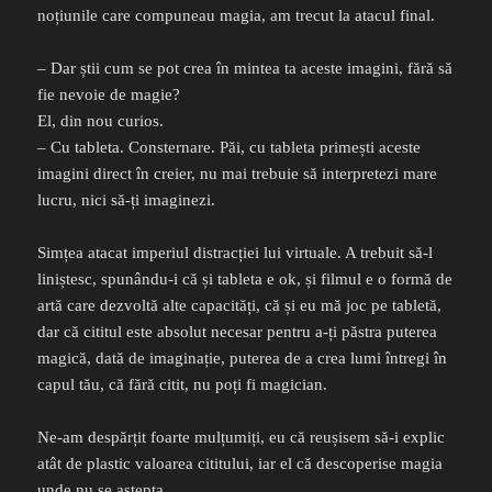
noțiunile care compuneau magia, am trecut la atacul final.
– Dar știi cum se pot crea în mintea ta aceste imagini, fără să
fie nevoie de magie?
El, din nou curios.
– Cu tableta. Consternare. Păi, cu tableta primești aceste
imagini direct în creier, nu mai trebuie să interpretezi mare
lucru, nici să-ți imaginezi.
Simțea atacat imperiul distracției lui virtuale. A trebuit să-l
liniștesc, spunându-i că și tableta e ok, și filmul e o formă de
artă care dezvoltă alte capacități, că și eu mă joc pe tabletă,
dar că cititul este absolut necesar pentru a-ți păstra puterea
magică, dată de imaginație, puterea de a crea lumi întregi în
capul tău, că fără citit, nu poți fi magician.
Ne-am despărțit foarte mulțumiți, eu că reușisem să-i explic
atât de plastic valoarea cititului, iar el că descoperise magia
unde nu se aștepta.