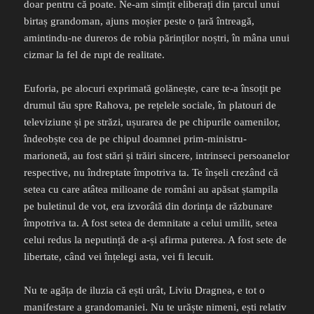
doar pentru că poate. Ne-am simțit eliberați din țarcul unui
birtaș grandoman, ajuns moșier peste o țară întreagă,
amintindu-ne dureros de robia părinților noștri, în mâna unui
cizmar la fel de rupt de realitate.
Euforia, pe alocuri exprimată golănește, care te-a însoțit pe
drumul tău spre Rahova, pe rețelele sociale, în platouri de
televiziune și pe străzi, ușurarea de pe chipurile oamenilor,
îndeobște cea de pe chipul doamnei prim-ministru-
marionetă, au fost stări și trăiri sincere, intrinseci persoanelor
respective, nu îndreptate împotriva ta. Te înșeli crezând că
setea cu care atâtea milioane de români au apăsat ștampila
pe buletinul de vot, era izvorâtă din dorința de răzbunare
împotriva ta. A fost setea de demnitate a celui umilit, setea
celui redus la neputință de a-și afirma puterea. A fost sete de
libertate, când vei înțelegi asta, vei fi lecuit.
Nu te agăța de iluzia că ești urât, Liviu Dragnea, e tot o
manifestare a grandomaniei. Nu te urăște nimeni, ești relativ