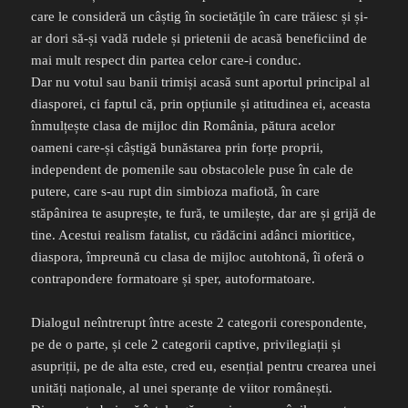
care le consideră un câștig în societățile în care trăiesc și și-
ar dori să-și vadă rudele și prietenii de acasă beneficiind de
mai mult respect din partea celor care-i conduc.
Dar nu votul sau banii trimiși acasă sunt aportul principal al
diasporei, ci faptul că, prin opțiunile și atitudinea ei, aceasta
înmulțește clasa de mijloc din România, pătura acelor
oameni care-și câștigă bunăstarea prin forțe proprii,
independent de pomenile sau obstacolele puse în cale de
putere, care s-au rupt din simbioza mafiotă, în care
stăpânirea te asuprește, te fură, te umilește, dar are și grijă de
tine. Acestui realism fatalist, cu rădăcini adânci mioritice,
diaspora, împreună cu clasa de mijloc autohtonă, îi oferă o
contrapondere formatoare și sper, autoformatoare.
Dialogul neîntrerupt între aceste 2 categorii corespondente,
pe de o parte, și cele 2 categorii captive, privilegiații și
asupriții, pe de alta este, cred eu, esențial pentru crearea unei
unități naționale, al unei speranțe de viitor românești.