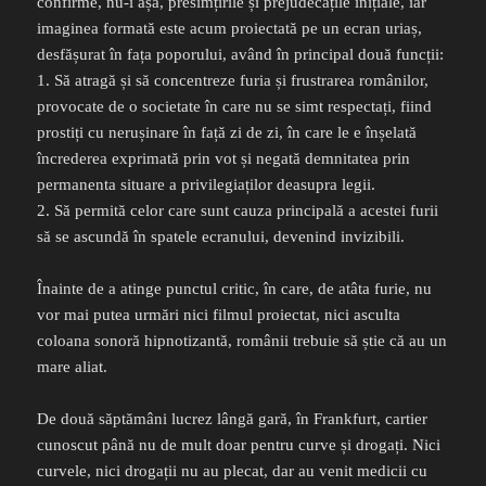
confirme, nu-i așa, presimțirile și prejudecățile inițiale, iar
imaginea formată este acum proiectată pe un ecran uriaș,
desfășurat în fața poporului, având în principal două funcții:
1. Să atragă și să concentreze furia și frustrarea românilor,
provocate de o societate în care nu se simt respectați, fiind
prostiți cu nerușinare în față zi de zi, în care le e înșelată
încrederea exprimată prin vot și negată demnitatea prin
permanenta situare a privilegiaților deasupra legii.
2. Să permită celor care sunt cauza principală a acestei furii
să se ascundă în spatele ecranului, devenind invizibili.
Înainte de a atinge punctul critic, în care, de atâta furie, nu
vor mai putea urmări nici filmul proiectat, nici asculta
coloana sonoră hipnotizantă, românii trebuie să știe că au un
mare aliat.
De două săptămâni lucrez lângă gară, în Frankfurt, cartier
cunoscut până nu de mult doar pentru curve și drogați. Nici
curvele, nici drogații nu au plecat, dar au venit medicii cu