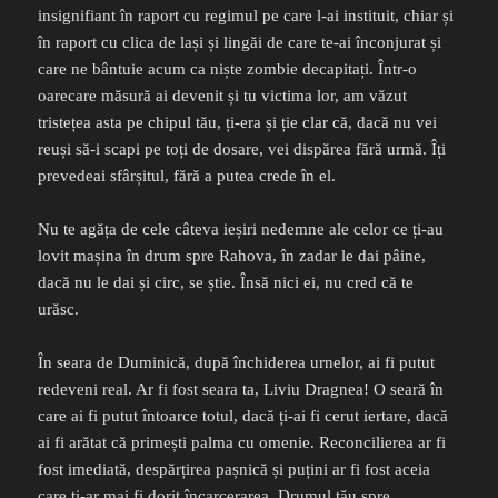
insignifiant în raport cu regimul pe care l-ai instituit, chiar și
în raport cu clica de lași și lingăi de care te-ai înconjurat și
care ne bântuie acum ca niște zombie decapitați. Într-o
oarecare măsură ai devenit și tu victima lor, am văzut
tristețea asta pe chipul tău, ți-era și ție clar că, dacă nu vei
reuși să-i scapi pe toți de dosare, vei dispărea fără urmă. Îți
prevedeai sfârșitul, fără a putea crede în el.
Nu te agăța de cele câteva ieșiri nedemne ale celor ce ți-au
lovit mașina în drum spre Rahova, în zadar le dai pâine,
dacă nu le dai și circ, se știe. Însă nici ei, nu cred că te
urăsc.
În seara de Duminică, după închiderea urnelor, ai fi putut
redeveni real. Ar fi fost seara ta, Liviu Dragnea! O seară în
care ai fi putut întoarce totul, dacă ți-ai fi cerut iertare, dacă
ai fi arătat că primești palma cu omenie. Reconcilierea ar fi
fost imediată, despărțirea pașnică și puțini ar fi fost aceia
care ți-ar mai fi dorit încarcerarea. Drumul tău spre