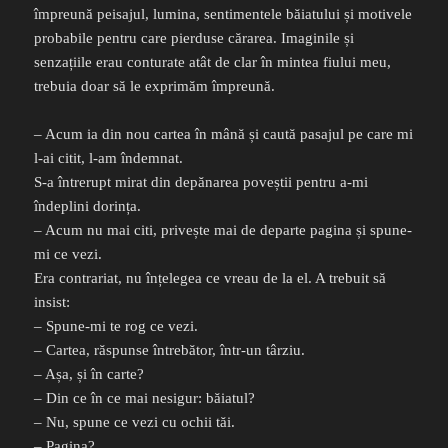
împreună peisajul, lumina, sentimentele băiatului și motivele
probabile pentru care pierduse cărarea. Imaginile și
senzațiile erau conturate atât de clar în mintea fiului meu,
trebuia doar să le exprimăm împreună.
– Acum ia din nou cartea în mână și caută pasajul pe care mi
l-ai citit, l-am îndemnat.
S-a întrerupt mirat din depănarea poveștii pentru a-mi
îndeplini dorința.
– Acum nu mai citi, privește mai de departe pagina și spune-
mi ce vezi.
Era contrariat, nu înțelegea ce vreau de la el. A trebuit să
insist:
– Spune-mi te rog ce vezi.
– Cartea, răspunse întrebător, într-un târziu.
– Așa, și în carte?
– Din ce în ce mai nesigur: băiatul?
– Nu, spune ce vezi cu ochii tăi.
– Pagina?