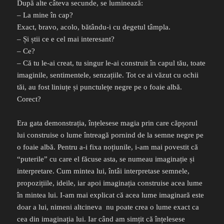
După alte câteva secunde, se luminează:
– La mine în cap?
Exact, bravo, acolo, bătându-i cu degetul tâmpla.
– Și știi ce e cel mai interesant?
– Ce?
– Că tu le-ai creat, tu singur le-ai construit în capul tău, toate
imaginile, sentimentele, senzațiile. Tot ce ai văzut cu ochii
tăi, au fost liniuțe și punctulețe negre pe o foaie albă.
Corect?
Era gata demonstrația, înțelesese magia prin care căpșorul
lui construise o lume întreagă pornind de la semne negre pe
o foaie albă. Pentru a-i fixa noțiunile, i-am mai povestit că
“puterile” cu care el făcuse asta, se numeau imaginație și
interpretare. Cum mintea lui, întâi interpretase semnele,
propozițiile, ideile, iar apoi imaginația construise acea lume
în mintea lui. I-am mai explicat că acea lume imaginară este
doar a lui, nimeni altcineva
nu poate crea o lume exact ca
cea din imaginația lui. Iar când am simțit că înțelesese