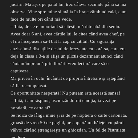
jucării. Mă așez pe patul lui, trec câteva secunde până să mă
observe. Vine spre mine și mă ia în brațe zâmbind cald, cum
face de multe ori când mă vede.
– Tata, de ce e important să citești, mă întreabă din senin.
Avea doar 6 ani, avea cărțile lui, le citea când avea chef, pe
el nu începusem să-l bat la cap cu cititul. Cu siguranță
auzise însă discuțiile destul de frecvente cu soră-sa, care era
deja în clasa a 3-a și afișa un plictis dezarmant atunci când
căutam împreună prin librării vreo lectură care să o
captiveze.
Mă privea în ochi, încântat de propria întrebare și așteptând
să fie recompensat.
Ce oportunitate nesperată! Nu puteam rata această șansă!
– Tată, i-am răspuns, ascunzându-mi emoția, ia vezi pe
noptieră, ce carte ai?
Se ridică de lângă mine și ia de pe noptieră o carte cartonată,
groasă de vreo 50 de pagini, pe copertă un băiețel cu părul
vâlvoi cărând ștrengărește un ghiozdan. Un fel de Pistruiatu
modern.