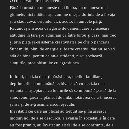
O conservatoare consecventă.
Până la urmă nu ne unește nici limba, nu ne unesc nici
glumele, nici mititeii așa cum ne unește dorința de a învăța
și a clădi ceva, oriunde, aici, acolo, în ambele părți.
Recunoaștem acea categorie de oameni care au aceeași
atitudine în țară și-i admirăm că între birou și casă, mai trec
și prin piață șă-și așterne creativitatea pe cîte o pancartă.
Sunt mulți, plini de energie și foarte creativi, dar nu se văd
atât de bine, pentru că nu-s stridenți, nu-ți șochează
simțurile, prea obișnuite cu agresiunea.
În fond, decizia de a-ți părăsi țara, mediul familiar și
deprinderile la îndemână, echivalează cu decizia de a
renunța la așteptarea ca lucrurile să se îmbunătățească de la
sine, renunțarea la plânsul de milă, hotărârea de a-ți încerca
șansa și de a-ți asuma riscul eșecului.
Inevitabil cei care au plecat au trebuit să-și însușească
moduri noi de a se descurca, a avansa în societățile în care
au fost primiți, au învățat un alt fel de a se confrunta, de a