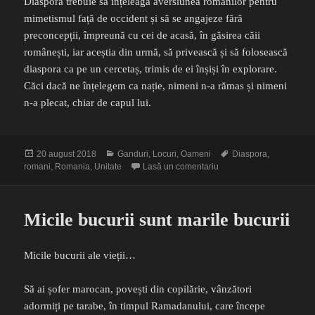
Diaspora trebuie să înțeleagă aversiunea românilor pentru
mimetismul față de occident și să se angajeze fără
preconcepții, împreună cu cei de acasă, în găsirea căii
românești, iar aceștia din urmă, să privească și să folosească
diaspora ca pe un cercetaș, trimis de ei înșiși în explorare.
Căci dacă ne înțelegem ca nație, nimeni n-a rămas și nimeni
n-a plecat, chiar de capul lui.
Publicat
Categorii
Etichete
20 august 2018
Ganduri
,
Locuri
,
Oameni
Diaspora
,
pe
la Cine mai e și diaspora
romani
,
Romania
,
Unitate
Lasă un comentariu
Micile bucurii sunt marile bucurii
Micile bucurii ale vieții…
Să ai șofer marocan, povești din copilărie, vânzători
adormiți pe tarabe, în timpul Ramadanului, care începe