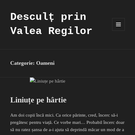
Desculț prin
Valea Regilor
MENIU
ȘI
WIDGET-
URI
Categorie:
Oameni
Liniuțe pe hârtie
Am doi copii încă mici. Ca orice părinte, cred, încerc să-i
pregătesc pentru viață. Ce vorbe mari… Probabil încerc doar
să nu ratez șansa de a-i ajuta să deprindă măcar un mod de a