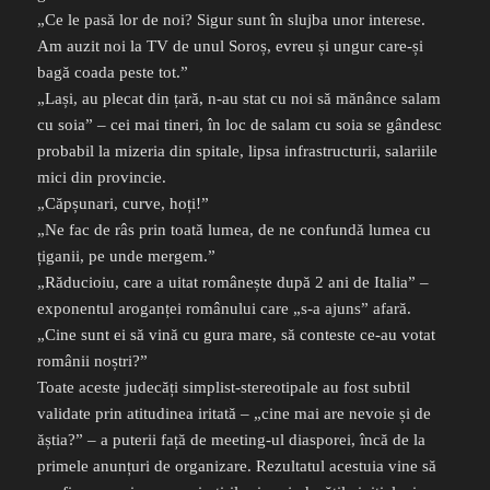
„Ce le pasă lor de noi? Sigur sunt în slujba unor interese.
Am auzit noi la TV de unul Soroș, evreu și ungur care-și
bagă coada peste tot.”
„Lași, au plecat din țară, n-au stat cu noi să mănânce salam
cu soia” – cei mai tineri, în loc de salam cu soia se gândesc
probabil la mizeria din spitale, lipsa infrastructurii, salariile
mici din provincie.
„Căpșunari, curve, hoți!”
„Ne fac de râs prin toată lumea, de ne confundă lumea cu
țiganii, pe unde mergem.”
„Răducioiu, care a uitat românește după 2 ani de Italia” –
exponentul aroganței românului care „s-a ajuns” afară.
„Cine sunt ei să vină cu gura mare, să conteste ce-au votat
românii noștri?”
Toate aceste judecăți simplist-stereotipale au fost subtil
validate prin atitudinea iritată – „cine mai are nevoie și de
ăștia?” – a puterii față de meeting-ul diasporei, încă de la
primele anunțuri de organizare. Rezultatul acestuia vine să