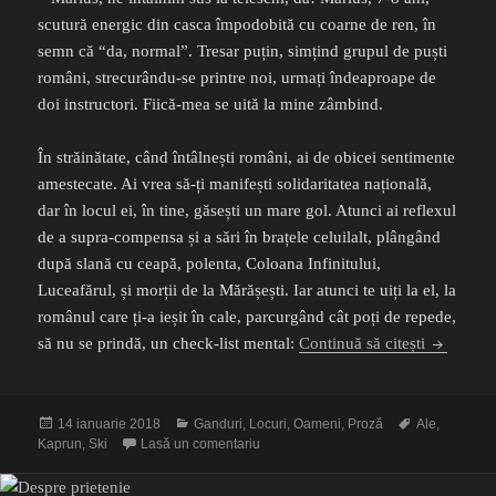
scutură energic din casca împodobită cu coarne de ren, în
semn că “da, normal”. Tresar puțin, simțind grupul de puști
români, strecurându-se printre noi, urmați îndeaproape de
doi instructori. Fiică-mea se uită la mine zâmbind.
În străinătate, când întâlnești români, ai de obicei sentimente
amestecate. Ai vrea să-ți manifești solidaritatea națională,
dar în locul ei, în tine, găsești un mare gol. Atunci ai reflexul
de a supra-compensa și a sări în brațele celuilalt, plângând
după slană cu ceapă, polenta, Coloana Infinitului,
Luceafărul, și morții de la Mărășești. Iar atunci te uiți la el, la
românul care ți-a ieșit în cale, parcurgând cât poți de repede,
Spyder
să nu se prindă, un check-list mental:
Continuă să citești
Publicat
Categorii
Etichete
14 ianuarie 2018
Ganduri
,
Locuri
,
Oameni
,
Proză
Ale
,
pe
la Spyder
Kaprun
,
Ski
Lasă un comentariu