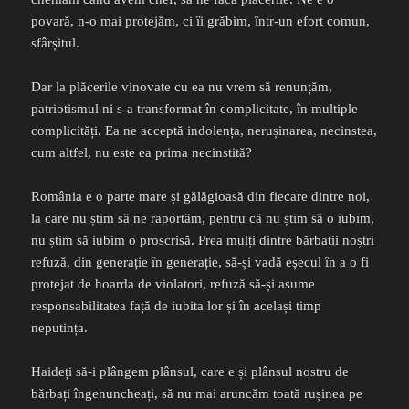
povară, n-o mai protejăm, ci îi grăbim, într-un efort comun,
sfârșitul.
Dar la plăcerile vinovate cu ea nu vrem să renunțăm,
patriotismul ni s-a transformat în complicitate, în multiple
complicități. Ea ne acceptă indolența, nerușinarea, necinstea,
cum altfel, nu este ea prima necinstită?
România e o parte mare și gălăgioasă din fiecare dintre noi,
la care nu știm să ne raportăm, pentru că nu știm să o iubim,
nu știm să iubim o proscrisă. Prea mulți dintre bărbații noștri
refuză, din generație în generație, să-și vadă eșecul în a o fi
protejat de hoarda de violatori, refuză să-și asume
responsabilitatea față de iubita lor și în același timp
neputința.
Haideți să-i plângem plânsul, care e și plânsul nostru de
bărbați îngenuncheați, să nu mai aruncăm toată rușinea pe