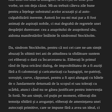
vorbe, un om deja căzut. Mi-au trebuit câteva zile bune
pentru a înțelege substratul acelor acuzații și al auto-
culpabilizării inerente. Autorii lor nu-mi mai par a fi fost
animați de aspirații nobile, ci mai degrabă de regretele unei
despărțiri dureroase: cea a asupritului de asupritorul său,
aidoma manifestărilor întâlnite în sindromul Stockholm.
Da, sindrom Stockholm, pentru că noi cei care ne-am simțit
abuzați în ultimii trei ani de atitudinea ta sfidătoare suntem
cei eliberați o dată cu încarcerarea ta. Eliberați în primul
rând de lipsa oricărui dialog, de imposibilitatea de a fi auziți
fără a fi calomniați și caricaturizați ca haștagiști, ne-patrioți,
soroșiști, curve, căpșunari, pentru a fi apoi alungați cu bâtele
de o Jandarmerie deturnată de la scopul ei sau tolerați cu
scârbă, atunci când nu se găsea justificare pentru intervenția
în fortă. Ne-am simțit, cel puțin pe moment, eliberați din
temnița sfidării și a aroganței, eliberați de amenințarea unei
autocrații primitive, care se impune fără a avea un ideal, ci