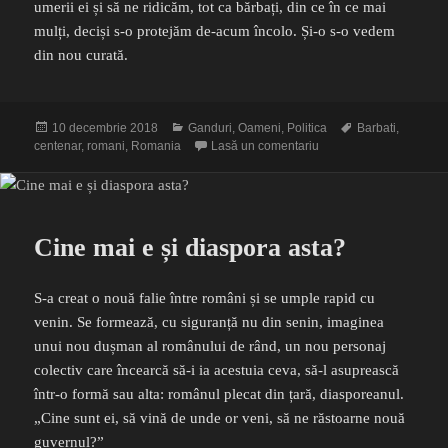
umerii ei și să ne ridicăm, tot ca bărbați, din ce în ce mai
mulți, deciși s-o protejăm de-acum încolo. Și-o s-o vedem
din nou curată.
Publicat
Categorii
Etichete
10 decembrie 2018
Ganduri
,
Oameni
,
Politica
Barbati
,
pe
la Ia-mă de braț, Român
centenar
,
romani
,
Romania
Lasă un comentariu
Cine mai e și diaspora asta?
S-a creat o nouă falie între români și se umple rapid cu
venin. Se formează, cu siguranță nu din senin, imaginea
unui nou dușman al românului de rând, un nou personaj
colectiv care încearcă să-i ia acestuia ceva, să-l asuprească
într-o formă sau alta: românul plecat din țară, diasporeanul.
„Cine sunt ei, să vină de unde or veni, să ne răstoarne nouă
guvernul?”