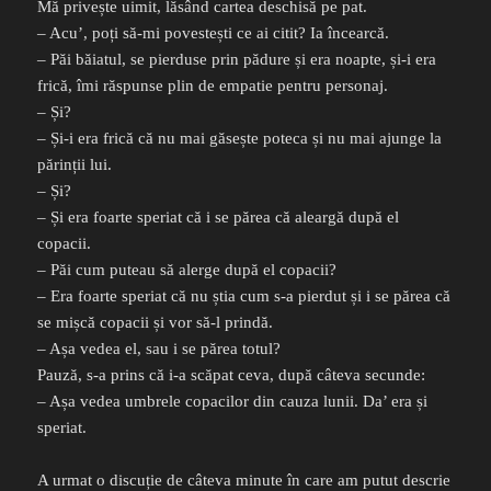
Mă privește uimit, lăsând cartea deschisă pe pat.
– Acu’, poți să-mi povestești ce ai citit? Ia încearcă.
– Păi băiatul, se pierduse prin pădure și era noapte, și-i era
frică, îmi răspunse plin de empatie pentru personaj.
– Și?
– Și-i era frică că nu mai găsește poteca și nu mai ajunge la
părinții lui.
– Și?
– Și era foarte speriat că i se părea că aleargă după el
copacii.
– Păi cum puteau să alerge după el copacii?
– Era foarte speriat că nu știa cum s-a pierdut și i se părea că
se mișcă copacii și vor să-l prindă.
– Așa vedea el, sau i se părea totul?
Pauză, s-a prins că i-a scăpat ceva, după câteva secunde:
– Așa vedea umbrele copacilor din cauza lunii. Da’ era și
speriat.
A urmat o discuție de câteva minute în care am putut descrie