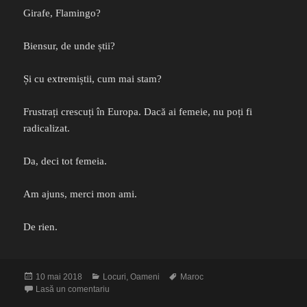
Girafe, Flamingo?
Biensur, de unde știi?
Și cu extremiștii, cum mai stam?
Frustrați crescuți în Europa. Dacă ai femeie, nu poți fi
radicalizat.
Da, deci tot femeia.
Am ajuns, merci mon ami.
De rien.
Publicat
Categorii
Etichete
10 mai 2018
Locuri
,
Oameni
Maroc
pe
la Micile bucurii sunt marile bucurii
Lasă un comentariu