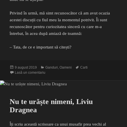
Privind în urmă, mă simt recunoscător că am avut ocazia
acestei discuții cu fiul meu la momentul potrivit. Îi sunt
recunoscător pentru curiozitatea sinceră cu care m-a
întrebat, în acea după amiază de toamnă:
– Tata, de ce e important să citești?
Publicat
Categorii
Etichete
9 august 2019
Ganduri
,
Oameni
Carti
pe
la Liniuțe pe hârtie
Lasă un comentariu
Nu te urăște nimeni, Liviu
Dragnea
Îți scriu această scrisoare ca unui musafir prea vechi al