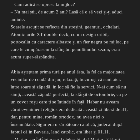
– Cum adică se opresc la mijloc?
– Nu mai știi, de acum 2 ani? Lasă că o să vezi și-ți aduci
aminte.
Soarele ascuțit se reflecta din streșini, geamuri, ochelari.
Atomic-urile XT double-deck, cu un design oribil,
portocaliu cu caractere albastre și un fier negru pe mijloc, pe
care le cumpărasem la sfârșitul penultimului sezon, erau
acum super-răspândite.
Abia așteptam prima tură pe anul ăsta, la fel ca majoritatea
vecinilor de coadă din jur, relaxați, bucuroși că sunt aici,
între soare și zăpadă, în loc să fie la servici. N-ai cum să nu
simți, această zăpadă perfectă, la sfârșit de octombrie, ca pe
un covor roșu care ți se întinde în față. Habar nu aveam
cărui eveniment religios era dedicată această zi liberă de 31,
dar, pentru mine, român ortodox, nu avea nici o
însemnătate. Sigur era o sărbătoare catolică, judecai după
faptul că în Bavaria, land catolic, era liber și 01.11.
– Marius, ne întâlnim sus la teleschi, da! Marius, 7-8 ani,