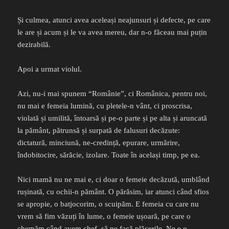
Și culmea, atunci avea aceleași neajunsuri și defecte, pe care
le are și acum și le va avea mereu, dar n-o făceau mai puțin
dezirabilă.
Apoi a urmat violul.
Azi, nu-i mai spunem “Românie”, ci Românica, pentru noi,
nu mai e femeia lumină, cu pletele-n vânt, ci proscrisa,
violată și umilită, întoarsă și pe-o parte și pe alta și aruncată
la pământ, pătrunsă și surpată de falusuri decăzute:
dictatură, minciună, ne-credință, epurare, urmărire,
îndobitocire, sărăcie, izolare. Toate în același timp, pe ea.
Nici mamă nu ne mai e, ci doar o femeie decăzută, umblând
rușinată, cu ochii-n pământ. O părăsim, iar atunci când sfios
se apropie, o batjocorim, o scuipăm. E femeia cu care nu
vrem să fim văzuți în lume, o femeie ușoară, pe care o
chemăm când avem chef, să ne facă plăcerile. Ne e o