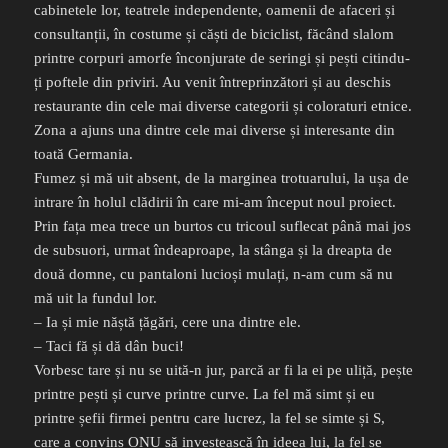
cabinetele lor, teatrele independente, oamenii de afaceri și
consultanții, în costume și căști de biciclist, făcând slalom
printre corpuri amorfe înconjurate de seringi și pești citindu-
ți poftele din priviri. Au venit întreprinzători și au deschis
restaurante din cele mai diverse categorii și coloraturi etnice.
Zona a ajuns una dintre cele mai diverse și interesante din
toată Germania.
Fumez și mă uit absent, de la marginea trotuarului, la ușa de
intrare în holul clădirii în care mi-am început noul proiect.
Prin fața mea trece un burtos cu tricoul suflecat până mai jos
de subsuori, urmat îndeaproape, la stânga și la dreapta de
două domne, cu pantaloni lucioși mulați, n-am cum să nu
mă uit la fundul lor.
– Ia și mie năștă țăgări, cere una dintre ele.
– Taci fă și dă dân buci!
Vorbesc tare și nu se uită-n jur, parcă ar fi la ei pe uliță, pește
printre pești și curve printre curve. La fel mă simt și eu
printre șefii firmei pentru care lucrez, la fel se simte și S,
care a convins ONU să investească în ideea lui, la fel se