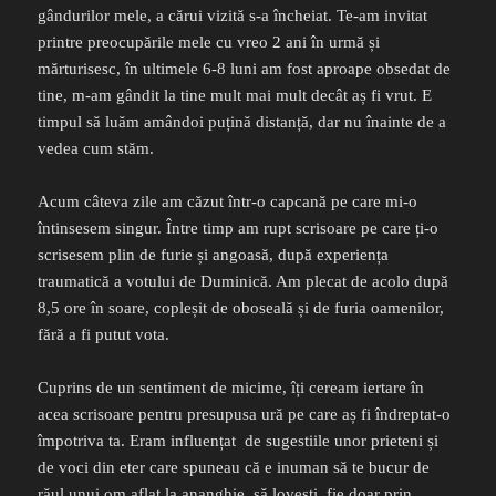
gândurilor mele, a cărui vizită s-a încheiat. Te-am invitat
printre preocupările mele cu vreo 2 ani în urmă și
mărturisesc, în ultimele 6-8 luni am fost aproape obsedat de
tine, m-am gândit la tine mult mai mult decât aș fi vrut. E
timpul să luăm amândoi puțină distanță, dar nu înainte de a
vedea cum stăm.
Acum câteva zile am căzut într-o capcană pe care mi-o
întinsesem singur. Între timp am rupt scrisoare pe care ți-o
scrisesem plin de furie și angoasă, după experiența
traumatică a votului de Duminică. Am plecat de acolo după
8,5 ore în soare, copleșit de oboseală și de furia oamenilor,
fără a fi putut vota.
Cuprins de un sentiment de micime, îți ceream iertare în
acea scrisoare pentru presupusa ură pe care aș fi îndreptat-o
împotriva ta. Eram influențat
de sugestiile unor prieteni și
de voci din eter care spuneau că e inuman să te bucur de
răul unui om aflat la ananghie, să lovești, fie doar prin