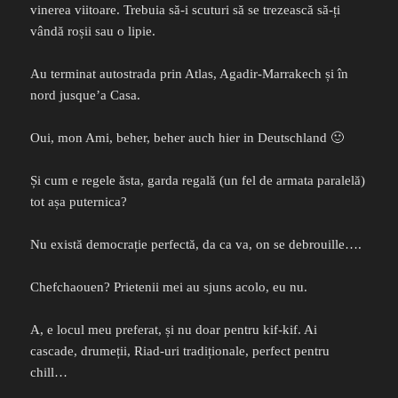
vinerea viitoare. Trebuia să-i scuturi să se trezească să-ți
vândă roșii sau o lipie.
Au terminat autostrada prin Atlas, Agadir-Marrakech și în
nord jusque’a Casa.
Oui, mon Ami, beher, beher auch hier in Deutschland 🙂
Și cum e regele ăsta, garda regală (un fel de armata paralelă)
tot așa puternica?
Nu există democrație perfectă, da ca va, on se debrouille….
Chefchaouen? Prietenii mei au sjuns acolo, eu nu.
A, e locul meu preferat, și nu doar pentru kif-kif. Ai
cascade, drumeții, Riad-uri tradiționale, perfect pentru
chill…