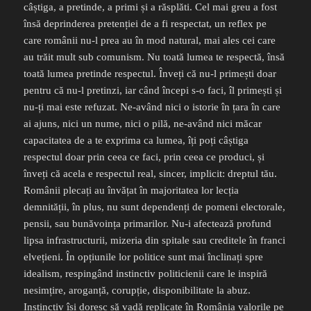
câștiga, a pretinde, a primi și a răsplăti. Cel mai greu a fost
însă deprinderea pretenției de a fi respectat, un reflex pe
care românii nu-l prea au în mod natural, mai ales cei care
au trăit mult sub comunism. Nu toată lumea te respectă, însă
toată lumea pretinde respectul. Înveți că nu-l primești doar
pentru că nu-l pretinzi, iar când începi s-o faci, îl primești și
nu-ți mai este refuzat. Ne-având nici o istorie în țara în care
ai ajuns, nici un nume, nici o pilă, ne-având nici măcar
capacitatea de a te exprima ca lumea, îți poți câștiga
respectul doar prin ceea ce faci, prin ceea ce produci, și
înveți că acela e respectul real, sincer, implicit: dreptul tău.
Românii plecați au învățat în majoritatea lor lecția
demnității, în plus, nu sunt dependenți de pomeni electorale,
pensii, sau bunăvoința primarilor. Nu-i afectează profund
lipsa infrastructurii, mizeria din spitale sau creditele în franci
elvețieni. În opțiunile lor politice sunt mai înclinați spre
idealism, respingând instinctiv politicienii care le inspiră
nesimțire, aroganță, corupție, disponibilitate la abuz.
Instinctiv își doresc să vadă replicate în România valorile pe