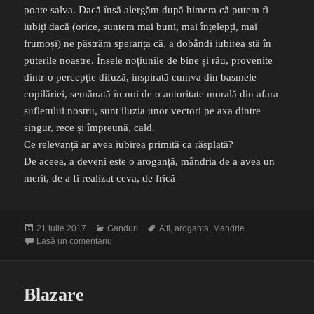
poate salva. Dacă însă alergăm după himera că putem fi
iubiți dacă (orice, suntem mai buni, mai înțelepți, mai
frumoși) ne păstrăm speranța că, a dobândi iubirea stă în
puterile noastre. Însele noțiunile de bine și rău, provenite
dintr-o percepție difuză, inspirată cumva din basmele
copilăriei, semănată în noi de o autoritate morală din afara
sufletului nostru, sunt iluzia unor vectori pe axa dintre
singur, rece și împreună, cald.
Ce relevanță ar avea iubirea primită ca răsplată?
De aceea, a deveni este o aroganță, mândria de a avea un
merit, de a fi realizat ceva, de frică
Publicat
Categorii
Etichete
21 iulie 2017
Ganduri
A fi
,
aroganta
,
Mandrie
pe
la Povara mândriei
Lasă un comentariu
Blazare