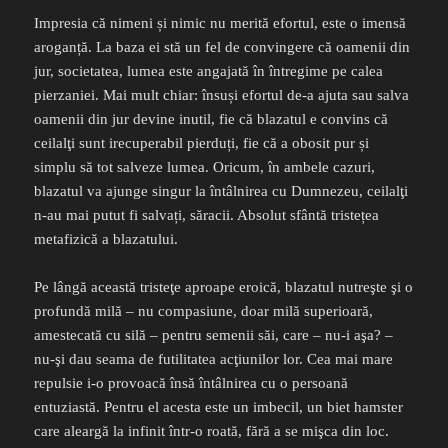
Impresia că nimeni și nimic nu merită efortul, este o imensă
aroganță. La baza ei stă un fel de convingere că oamenii din
jur, societatea, lumea este angajată în întregime pe calea
pierzaniei. Mai mult chiar: însuși efortul de-a ajuta sau salva
oamenii din jur devine inutil, fie că blazatul e convins că
ceilalţi sunt irecuperabil pierduți, fie că a obosit pur și
simplu să tot salveze lumea. Oricum, în ambele cazuri,
blazatul va ajunge singur la întâlnirea cu Dumnezeu, ceilalţi
n-au mai putut fi salvați, săracii. Absolut sfântă tristețea
metafizică a blazatului.
Pe lângă această tristeţe aproape eroică, blazatul nutreşte şi o
profundă milă – nu compasiune, doar milă superioară,
amestecată cu silă – pentru semenii săi, care – nu-i aşa? –
nu-şi dau seama de futilitatea acţiunilor lor. Cea mai mare
repulsie i-o provoacă însă întâlnirea cu o persoană
entuziastă. Pentru el acesta este un imbecil, un biet hamster
care aleargă la infinit într-o roată, fără a se mişca din loc.