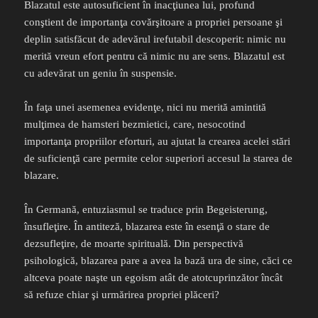
Blazatul este autosuficient în inacţiunea lui, profund
conştient de importanţa covărşitoare a propriei persoane şi
deplin satisfăcut de adevărul irefutabil descoperit: nimic nu
merită vreun efort pentru că nimic nu are sens. Blazatul est
cu adevărat un geniu în suspensie.
În faţa unei asemenea evidenţe, nici nu merită amintită
mulţimea de hamsteri bezmietici, care, nesocotind
importanţa propriilor eforturi, au ajutat la crearea acelei stări
de suficienţă care permite celor superiori accesul la starea de
blazare.
În Germană, entuziasmul se traduce prin Begeisterung,
însufleţire. În antiteză, blazarea este în esenţă o stare de
dezsufleţire, de moarte spirituală. Din perspectivă
psihologică, blazarea pare a avea la bază ura de sine, căci ce
altceva poate naşte un egoism atât de atotcuprinzător încât
să refuze chiar şi urmărirea propriei plăceri?