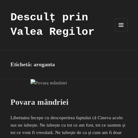
Desculț prin
Valea Regilor
MENIU
ȘI
WIDGET-
URI
Etichetă:
aroganta
Povara mândriei
Libertatea începe cu descoperirea faptului că Cineva acolo
sus ne iubește. Ne iubește cu tot ce am fost, tot ce suntem și
tot ce vom fi vreodată. Ne iubește de ca și cum am fi doar