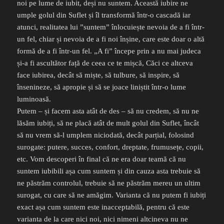
noi pe lume de iubit, deși nu suntem. Această iubire ne
umple golul din Suflet și îl transformă într-o cascadă iar
atunci, realitatea lui ”suntem” înlocuiește nevoia de a fi într-
un fel, chiar și nevoia de a fi noi înșine, care este doar o altă
formă de a fi într-un fel. „A fi” începe prin a nu mai judeca
și-a fi ascultător față de ceea ce te mișcă, Căci ce altceva
face iubirea, decât să miște, să tulbure, să inspire, să
însenineze, să apropie și să se joace liniștit într-o lume
luminoasă.
Putem – și facem asta atât de des – să nu credem, să nu ne
lăsăm iubiți, să ne placă atât de mult golul din Suflet, încât
să nu vrem să-l umplem niciodată, decât parțial, folosind
surogate: putere, succes, confort, dreptate, frumusețe, copii,
etc. Vom descoperi în final că ne era doar teamă că nu
suntem iubibili așa cum suntem și din cauza asta trebuie să
ne păstrăm controlul, trebuie să ne păstrăm mereu un ultim
surogat, cu care să ne amăgim. Varianta că nu putem fi iubiți
exact așa cum suntem este inacceptabilă, pentru că este
varianta de la care nici noi, nici nimeni altcineva nu ne