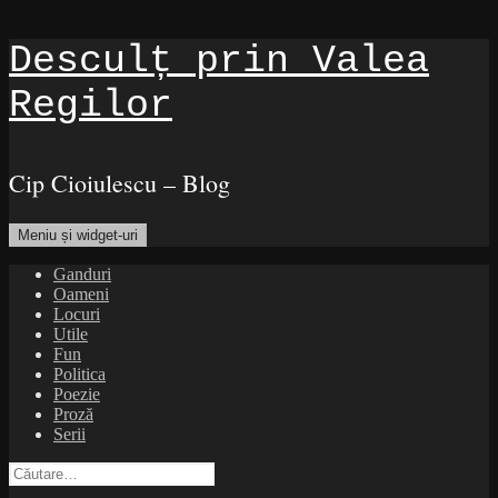
Sari
Desculț prin Valea
la
conținut
Regilor
Cip Cioiulescu – Blog
Meniu și widget-uri
Ganduri
Oameni
Locuri
Utile
Fun
Politica
Poezie
Proză
Serii
Caută
după: