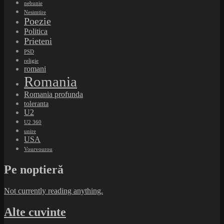
nebunie
Nesimtire
Poezie
Politica
Prieteni
PSD
religie
romani
Romania
Romania profunda
toleranta
U2
U2 360
unire
USA
Vourvourou
Pe noptieră
Not currently reading anything.
Alte cuvinte