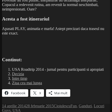
Povestile au fost putine, intepaturile au dezamagit asteptarile,
Copacul a redevenit rutina, am revenit la normal neschimbati,
neimpresionati. Oare?
Acesta a fost itinerariul
Apasati PLAY, animatia e marfa! Astept precizari daca traseul nu
este exact.
Continut:
USA Roadtrip 2014 - jurnal pentru participanti si apropiati
Decizia
Intre timp
Ziua cea mai lunga
Facebook
X
Mai mult
Publicat
Autor
Categorii
Etich
14 aprilie 2014
28 februarie 2015
Cioiulescu
Fun
,
Ganduri
,
Locuri
pe
Guys
,
USA