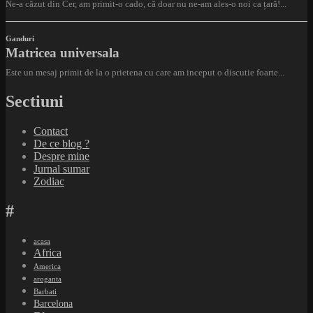
Sectiuni
Contact
De ce blog ?
Despre mine
Jurnal sumar
Zodiac
#
acasa
Africa
America
aroganta
Barbati
Barcelona