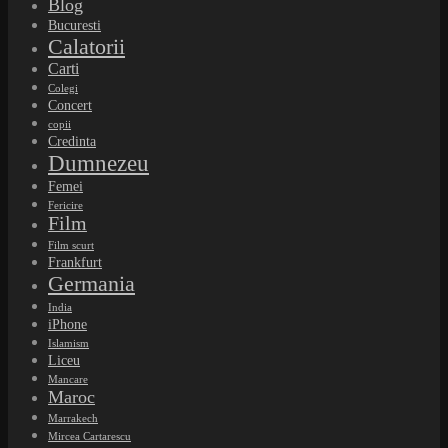
Blog
Bucuresti
Calatorii
Carti
Colegi
Concert
copii
Credinta
Dumnezeu
Femei
Fericire
Film
Film scurt
Frankfurt
Germania
India
iPhone
Islamism
Liceu
Mancare
Maroc
Marrakech
Mircea Cartarescu