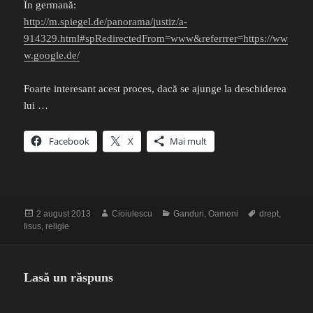
În germană:
http://m.spiegel.de/panorama/justiz/a-
914329.html#spRedirectedFrom=www&referrrer=https://ww
w.google.de/
Foarte interesant acest proces, dacă se ajunge la deschiderea
lui …
Facebook
X
Mai mult
Publicat
Autor
Categorii
Etichete
2 august 2013
Cioiulescu
Ganduri
,
Oameni
drept
,
pe
Iisus
,
religie
Lasă un răspuns