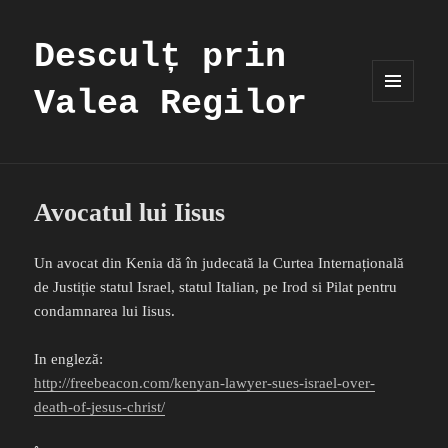
Desculț prin
Valea Regilor
MENIU
ȘI
WIDGET-
URI
Avocatul lui Iisus
Un avocat din Kenia dă în judecată la Curtea Internațională
de Justiție statul Israel, statul Italian, pe Irod si Pilat pentru
condamnarea lui Iisus.
In engleză:
http://freebeacon.com/kenyan-lawyer-sues-israel-over-
death-of-jesus-christ/